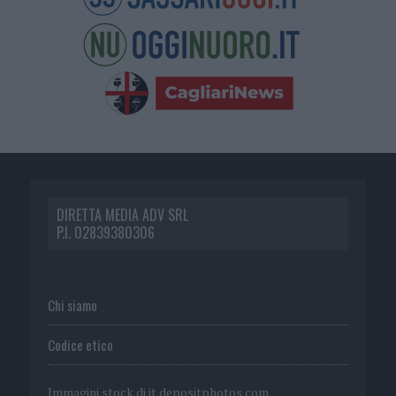
DIRETTA MEDIA ADV SRL
P.I. 02839380306
Chi siamo
Codice etico
Immagini stock di
it.depositphotos.com