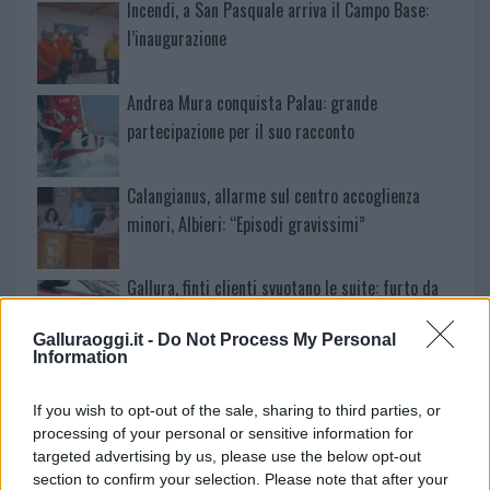
Incendi, a San Pasquale arriva il Campo Base:
l’inaugurazione
Andrea Mura conquista Palau: grande
partecipazione per il suo racconto
Calangianus, allarme sul centro accoglienza
minori, Albieri: “Episodi gravissimi”
Gallura, finti clienti svuotano le suite: furto da
50mila nel resort
Galluraoggi.it -
Do Not Process My Personal
Information
Meteo Olbia 7 agosto, sole e caldo tornano
protagonisti
If you wish to opt-out of the sale, sharing to third parties, or
processing of your personal or sensitive information for
targeted advertising by us, please use the below opt-out
Test tunnel Olbia: rampe chiuse ancora fino a
section to confirm your selection. Please note that after your