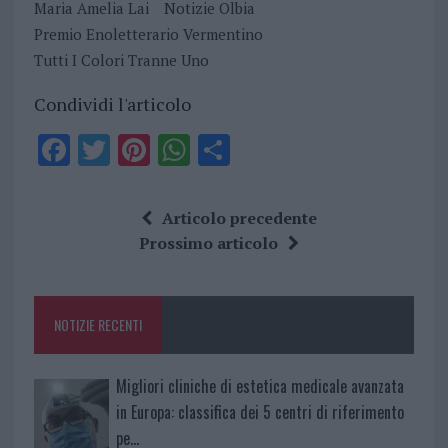
Maria Amelia Lai
Notizie Olbia
Premio Enoletterario Vermentino
Tutti I Colori Tranne Uno
Condividi l'articolo
F
T
Pi
W
S
a
w
n
h
h
ce
it
te
at
a
Articolo precedente
b
te
re
s
re
Prossimo articolo
o
r
st
A
o
p
NOTIZIE RECENTI
k
p
Migliori cliniche di estetica medicale avanzata
in Europa: classifica dei 5 centri di riferimento
pe…