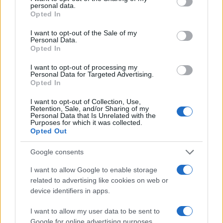
personal data.
grant or deny consent to Google and its third-party tags to
fine agosto
Opted In
use your data for below specified purposes in below Google
consent section.
I want to opt-out of the Sale of my
Personal Data.
Opted In
I want to opt-out of processing my
Personal Data for Targeted Advertising.
Opted In
I want to opt-out of Collection, Use,
Retention, Sale, and/or Sharing of my
Personal Data that Is Unrelated with the
Purposes for which it was collected.
Opted Out
NECROLOGIE
Google consents
Mario Malu
I want to allow Google to enable storage
related to advertising like cookies on web or
device identifiers in apps.
Paolo Pinna
I want to allow my user data to be sent to
Google for online advertising purposes.