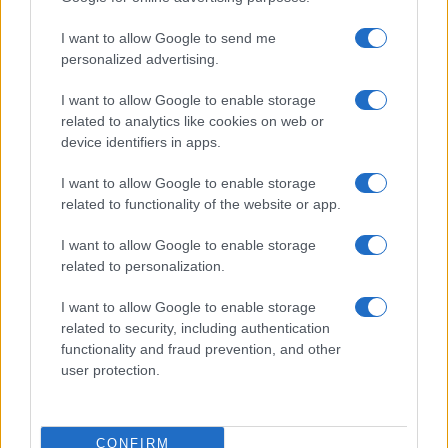
I want to allow Google to send me
personalized advertising.
Martina Agostina Diturco
I want to allow Google to enable storage
related to analytics like cookies on web or
device identifiers in apps.
I nostri cari
I want to allow Google to enable storage
related to functionality of the website or app.
I nostri cari
I want to allow Google to enable storage
related to personalization.
I want to allow Google to enable storage
I nostri cari
related to security, including authentication
functionality and fraud prevention, and other
user protection.
Giovannimaria Cabras
CONFIRM