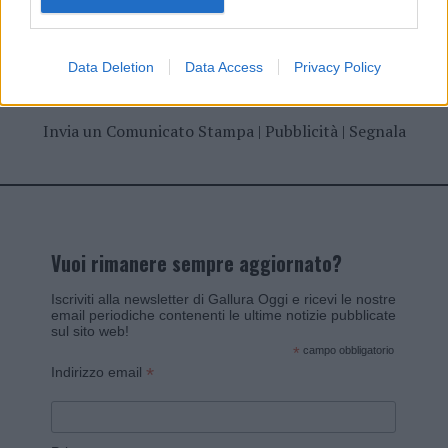
Data Deletion
Data Access
Privacy Policy
Invia un Comunicato Stampa
|
Pubblicità
|
Segnala
Vuoi rimanere sempre aggiornato?
Iscriviti alla newsletter di Gallura Oggi e ricevi le nostre
email periodiche contenenti le ultime notizie pubblicate
sul sito web!
*
campo obbligatorio
*
Indirizzo email