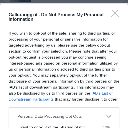
Incendi, a San Pasquale arriva il Campo Base:
l’inaugurazione
Galluraoggi.it -
Do Not Process My Personal
Information
Andrea Mura conquista Palau: grande
If you wish to opt-out of the sale, sharing to third parties, or
partecipazione per il suo racconto
processing of your personal or sensitive information for
targeted advertising by us, please use the below opt-out
section to confirm your selection. Please note that after your
Calangianus, allarme sul centro accoglienza
opt-out request is processed you may continue seeing
minori, Albieri: “Episodi gravissimi”
interest-based ads based on personal information utilized by
us or personal information disclosed to third parties prior to
your opt-out. You may separately opt-out of the further
Gallura, finti clienti svuotano le suite: furto da
disclosure of your personal information by third parties on the
50mila nel resort
IAB’s list of downstream participants. This information may
also be disclosed by us to third parties on the
IAB’s List of
Downstream Participants
that may further disclose it to other
Meteo Olbia 7 agosto, sole e caldo tornano
third parties.
protagonisti
Please note that this website/app uses one or more Google
Personal Data Processing Opt Outs
services and may gather and store information including but
Test tunnel Olbia: rampe chiuse ancora fino a
not limited to your visit or usage behaviour. You may click to
I want to opt-out of the Sharing of my