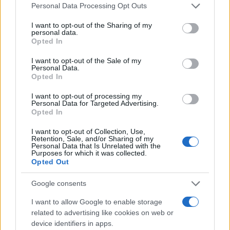
Please note that this website/app uses one or more Google
Personal Data Processing Opt Outs
services and may gather and store information including but
not limited to your visit or usage behaviour. You may click to
I want to opt-out of the Sharing of my
TEMI:
Comune Di Telti
Dimmi Di Sì
personal data.
grant or deny consent to Google and its third-party tags to
Opted In
Matteo Sanna
Notizie Telti
Pauluccio Masala
use your data for below specified purposes in below Google
Premio Inzaina
Premio Inzaina 2026
Si Vedrà
consent section.
I want to opt-out of the Sale of my
Personal Data.
Ti Vedo Dopo Messa
Vittorio Inzaina
Opted In
Inviaci le tue segnalazioni,
I want to opt-out of processing my
Personal Data for Targeted Advertising.
i tuoi video e le tue foto
Opted In
Su WhatsApp al numero +39
I want to opt-out of Collection, Use,
345 356 7512
Retention, Sale, and/or Sharing of my
Personal Data that Is Unrelated with the
Purposes for which it was collected.
Opted Out
Notizie in tempo reale?
Google consents
Entra nel canale telegram di
I want to allow Google to enable storage
GalluraOggi.it
related to advertising like cookies on web or
device identifiers in apps.