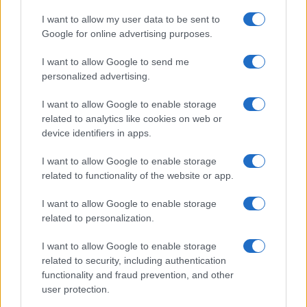
I want to allow my user data to be sent to
Google for online advertising purposes.
Ricevi le nostre ultime news
I want to allow Google to send me
personalized advertising.
da
Google News
I want to allow Google to enable storage
related to analytics like cookies on web or
device identifiers in apps.
Condividi l'articolo
I want to allow Google to enable storage
F
T
Pi
W
S
related to functionality of the website or app.
a
w
n
h
h
I want to allow Google to enable storage
ce
it
te
at
a
related to personalization.
Articolo precedente
b
te
re
s
re
Prossimo articolo
I want to allow Google to enable storage
o
r
st
A
related to security, including authentication
functionality and fraud prevention, and other
o
p
user protection.
NOTIZIE RECENTI
k
p