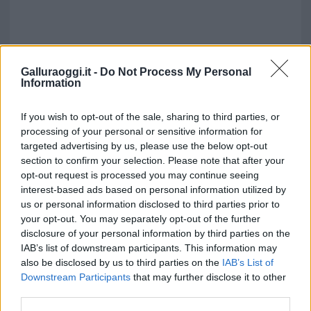
Galluraoggi.it -
Do Not Process My Personal
Information
If you wish to opt-out of the sale, sharing to third parties, or
processing of your personal or sensitive information for
Vuoi rimuovere le pubblicità nazionali?
targeted advertising by us, please use the below opt-out
section to confirm your selection. Please note that after your
Puoi abbonarti a
soli € 1,10 al mese
opt-out request is processed you may continue seeing
cliccando
qui
interest-based ads based on personal information utilized by
us or personal information disclosed to third parties prior to
your opt-out. You may separately opt-out of the further
Sei già abbonato?
disclosure of your personal information by third parties on the
IAB’s list of downstream participants. This information may
also be disclosed by us to third parties on the
IAB’s List of
Puoi effettuare l'accesso andando nella
Downstream Participants
that may further disclose it to other
sezione
Login
dal menù del sito o
third parties.
cliccando
qui