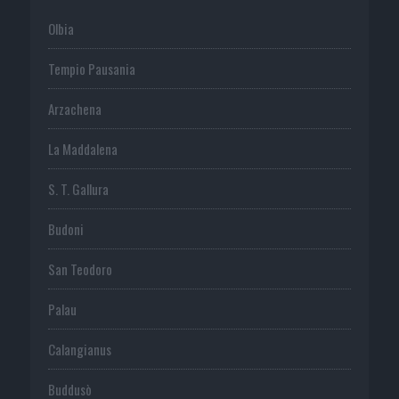
Olbia
Tempio Pausania
Arzachena
La Maddalena
S. T. Gallura
Budoni
San Teodoro
Palau
Calangianus
Buddusò