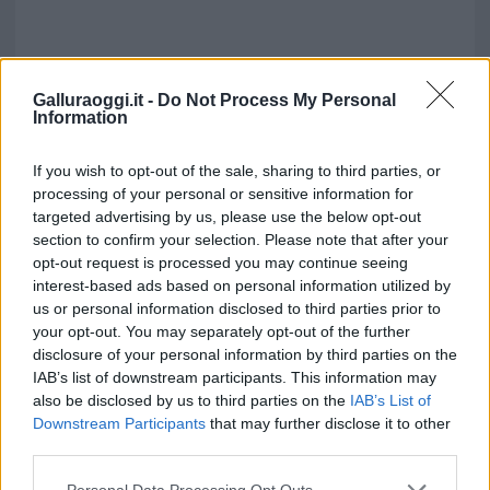
Galluraoggi.it -
Do Not Process My Personal
Information
If you wish to opt-out of the sale, sharing to third parties, or
processing of your personal or sensitive information for
targeted advertising by us, please use the below opt-out
section to confirm your selection. Please note that after your
opt-out request is processed you may continue seeing
interest-based ads based on personal information utilized by
us or personal information disclosed to third parties prior to
your opt-out. You may separately opt-out of the further
disclosure of your personal information by third parties on the
IAB’s list of downstream participants. This information may
also be disclosed by us to third parties on the
IAB’s List of
Vuoi rimuovere le pubblicità nazionali?
Downstream Participants
that may further disclose it to other
third parties.
Puoi abbonarti a
soli € 1,10 al mese
Please note that this website/app uses one or more Google
Personal Data Processing Opt Outs