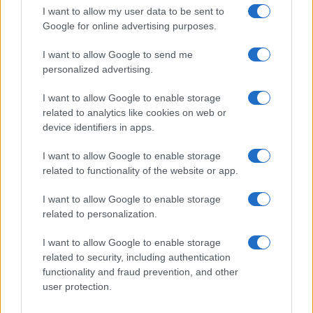
I want to allow my user data to be sent to
Inviaci le tue segnalazioni,
Google for online advertising purposes.
i tuoi video e le tue foto
Su WhatsApp al numero +39
I want to allow Google to send me
345 356 7512
personalized advertising.
I want to allow Google to enable storage
related to analytics like cookies on web or
device identifiers in apps.
Ricevi le nostre ultime news
I want to allow Google to enable storage
related to functionality of the website or app.
da
Google News
I want to allow Google to enable storage
related to personalization.
Condividi l'articolo
I want to allow Google to enable storage
related to security, including authentication
F
T
Pi
W
S
functionality and fraud prevention, and other
a
w
n
h
h
user protection.