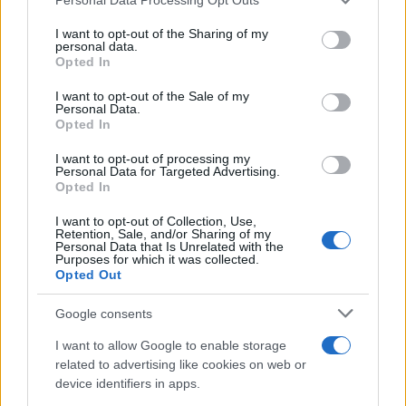
cliccando
qui
services and may gather and store information including but
not limited to your visit or usage behaviour. You may click to
I want to opt-out of the Sharing of my
personal data.
grant or deny consent to Google and its third-party tags to
Sei già abbonato?
Opted In
use your data for below specified purposes in below Google
consent section.
I want to opt-out of the Sale of my
Puoi effettuare l'accesso andando nella
Personal Data.
Opted In
sezione
Login
dal menù del sito o
cliccando
qui
I want to opt-out of processing my
Personal Data for Targeted Advertising.
Opted In
I want to opt-out of Collection, Use,
TEMI:
Amazon
Azioni Amazon
Retention, Sale, and/or Sharing of my
Azioni Amazon 2021
E Commerce Amazon
Personal Data that Is Unrelated with the
Purposes for which it was collected.
Opted Out
Notizie in tempo reale?
Entra nel canale telegram di
Google consents
GalluraOggi.it
I want to allow Google to enable storage
related to advertising like cookies on web or
device identifiers in apps.