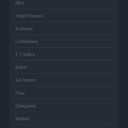
Olbia
Tempio Pausania
Arzachena
La Maddalena
S. T. Gallura
Budoni
San Teodoro
Palau
Calangianus
Buddusò