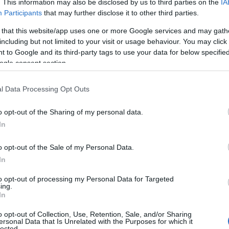
. This information may also be disclosed by us to third parties on the
IA
nelle assunzioni con contratto a termine: sono
Participants
that may further disclose it to other third parties.
%, rispetto ai primi nove mesi del 2016 (la
3%).
Nel 2017 sono aumentate anche le
 that this website/app uses one or more Google services and may gath
including but not limited to your visit or usage behaviour. You may click 
n vero e proprio boom nell’isola: +52.2%
 to Google and its third-party tags to use your data for below specifi
+26.9%). Crescono anche i contratti degli
ogle consent section.
di lavoro per una percentuale che si attesta a
l Data Processing Opt Outs
ecremento delle cessazioni dei contratti a
o opt-out of the Sharing of my personal data.
3.485) pari a -4.8% (a livello nazionale il dato
In
recedente +0.1%). Aumentano le cessazioni dei
ontratti di apprendistato (+15.1%) e dei
o opt-out of the Sale of my Personal Data.
In
a
il saldo tra assunzioni e cessazioni nei
to opt-out of processing my Personal Data for Targeted
ing.
: +27.712 unità, superiore al saldo del 2016.
In
 rispetto all’anno scorso, il saldo per i
o opt-out of Collection, Use, Retention, Sale, and/or Sharing
entre è positivo il saldo dei contratti a
ersonal Data that Is Unrelated with the Purposes for which it
lected.