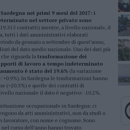
 Sardegna nei primi 9 mesi del 2017: i
eterminato nel settore privato sono
19.315 contratti) mentre, a livello nazionale, il
, tutti i dati amministrativi elaborati
periodo da gennaio a settembre di quest’anno,
liori del dato medio nazionale. Uno dei dati più
 che riguarda la
trasformazione dei
rapporti di lavoro a tempo indeterminato
l’aumento è stato del 19.6%
(la variazione
e: +0.9%). In Sardegna le trasformazioni hanno
ne (+20.3%) e quelle dei contratti di
vello nazionale il dato è negativo: -10.2%.
a situazione occupazionale in Sardegna: ci
engono da atti amministrativi, non da studi o
è un lavoratore, con nome e cognome. Sono
 nel corso dell’anno hanno trovato