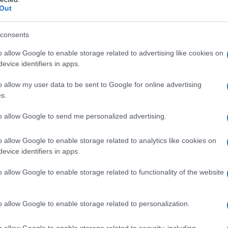
o e di quelli degli stagionali. Infine, la
Out
tempo indeterminato, risultante dalla somma
mazioni di contratto meno le cessazioni, è
consents
zione era stata negativa).
o allow Google to enable storage related to advertising like cookies on
evice identifiers in apps.
azionali?
o allow my user data to be sent to Google for online advertising
s.
 mese
cliccando
qui
to allow Google to send me personalized advertising.
o allow Google to enable storage related to analytics like cookies on
do nella sezione
Login
dal menù del sito o
evice identifiers in apps.
o allow Google to enable storage related to functionality of the website
ra
o allow Google to enable storage related to personalization.
o allow Google to enable storage related to security, including