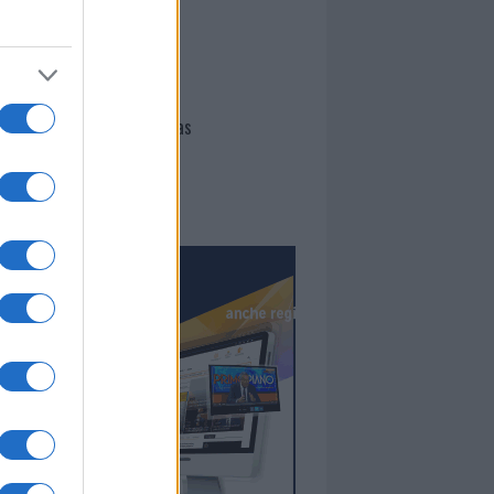
I nostri cari
Giovannimaria Cabras