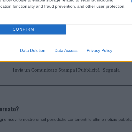
cation functionality and fraud prevention, and other user protection.
CONFIRM
dente
Prossimo articolo
Data Deletion
Data Access
Privacy Policy
Invia un Comunicato Stampa
|
Pubblicità
|
Segnala
iornato?
ggi e ricevi le nostre email periodiche contenenti le ultime notizie pubbli