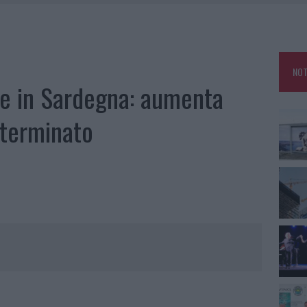
 ARZACHENA: FERITO IL CONDUCENTE
AU, UNA SVOLTA PER GLI UTENTI
ZIONE SOA IN ITALIA: LISTA DELLE 4 REALTÀ PIÙ EFFICIENTI NELLA GESTIONE
NOT
ne in Sardegna: aumenta
 OUT AD OLBIA PER IL READING SU ATZENI
eterminato