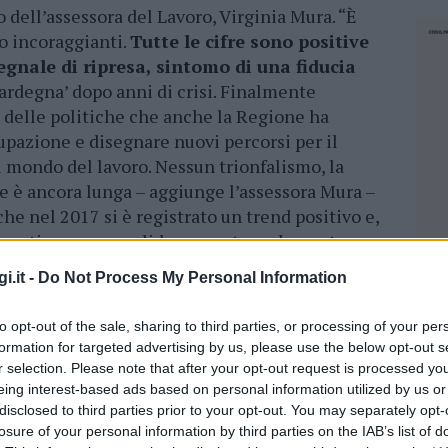
dell’assessora del Lavoro, Virginia Mura. “È
no incoraggianti.
Tutte le cifre sono positive
gnale di ripresa, sintomo di una fiducia
ardegna’ dopo anni di crisi. Finalmente
i delle politiche che anche la Regione ha
upazione e disegnare nuovi percorsi per il
 mondo del lavoro. Nessun trionfalismo, la
le è ancora lunga – aggiunge l’assessora Mura –
e nel 2017 si è registrato un trend positivo e,
a puntiamo a consolidare questo andamento
sulle diverse misure messe in atto negli ultimi
i.it -
Do Not Process My Personal Information
da una
serie di azioni e di politiche per il
finanziaria predisposta dalla Giunta e già
to opt-out of the sale, sharing to third parties, or processing of your per
formation for targeted advertising by us, please use the below opt-out s
r selection. Please note that after your opt-out request is processed y
sunzioni complessive in Sardegna (gennaio-
eing interest-based ads based on personal information utilized by us or
l 21.8% (nel resto d’Italia +20.1%).
Oltre
disclosed to third parties prior to your opt-out. You may separately opt-
losure of your personal information by third parties on the IAB’s list of
ro a tempo indeterminato, l’Osservatorio
NEC