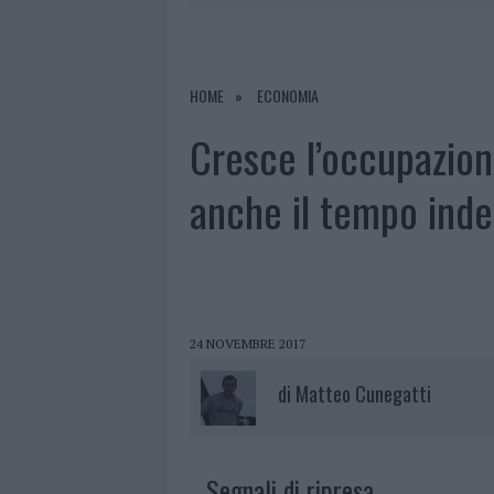
5 AGOSTO 2026
|
ESCE DI STRADA CON L’AUTO AD
6 AGOSTO 2026
|
NUOVO SPORTELLO RIFIUTI A PAL
6 AGOSTO 2026
|
MIGLIORI AGENZIE PER L’ATTESTA
HOME
ECONOMIA
DELLE PRATICHE
Cresce l’occupazio
5 AGOSTO 2026
|
“SUL FILO DEL DISCORSO”: SOLD
anche il tempo ind
24 NOVEMBRE 2017
di
Matteo Cunegatti
Segnali di ripresa.