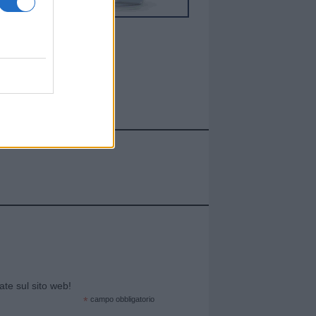
cate sul sito web!
*
campo obbligatorio