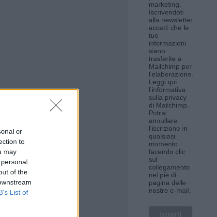
marketing.
Iscrivendoti
alla newsletter
accetti che le
tue
informazioni
siano
trasferite a
Mailchimp per
l'elaborazione.
Leggi qui
l'informativa
sulla privacy
di Mailchimp
.
Potrai
annullare
l'iscrizione in
sonal or
qualsiasi
ection to
momento
ou may
facendo clic
sul
 personal
collegamento
out of the
nel piè di
 downstream
pagina delle
nostre e-mail.
B’s List of