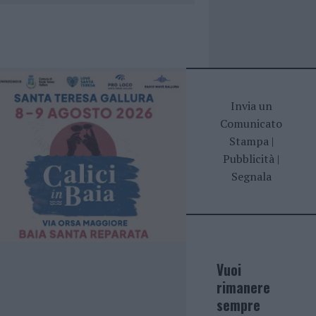
Invia un
Comunicato
Stampa
|
Pubblicità
|
Segnala
Vuoi
rimanere
sempre