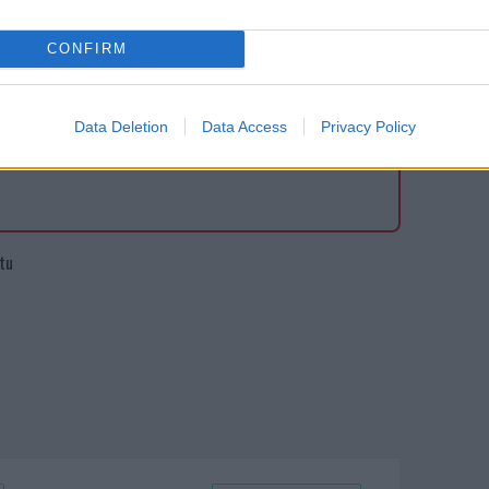
al mese
cliccando
qui
CONFIRM
Data Deletion
Data Access
Privacy Policy
ando nella sezione
Login
dal menù del sito
ntu