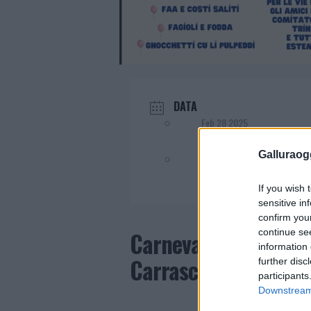
DATA
Feb 28 2025
Galluraogg
Evento terminato!
If you wish 
sensitive in
confirm you
continue se
Carnevale ad Aglientu
information 
Carrasciali Aglintes
further disc
participants
Downstream 