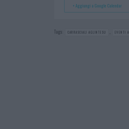
t
p
+ Aggiungi a Google Calendar
Tags:
,
CARRASCIALI AGLINTESU
EVENTI 