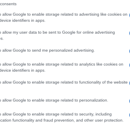
erati
, che attraverseranno le vie del paese
consents
d accompagnare il corteo ci saranno
gli Amici
o allow Google to enable storage related to advertising like cookies on
evale Trinitaiese e tanti carri
evice identifiers in apps.
l pubblico con la loro creatività.
o allow my user data to be sent to Google for online advertising
s.
 entrerà nel vivo con un’imperdibile
serata di
to allow Google to send me personalized advertising.
sibiranno la
Mauro’s Band
, la
Marching
 seguiti da un entusiasmante
DJ set con
o allow Google to enable storage related to analytics like cookies on
evice identifiers in apps.
anche la partecipazione speciale di
gruppo
Quelli del Processo
presenterà dal
o allow Google to enable storage related to functionality of the website
u Amor”
.
o allow Google to enable storage related to personalization.
itato
.
o allow Google to enable storage related to security, including
cation functionality and fraud prevention, and other user protection.
ità nazionali?