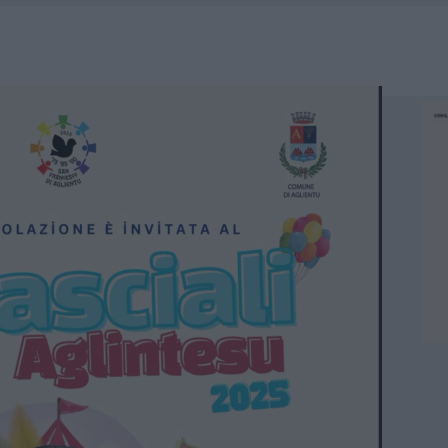
A IL CAMPO BASE: L’INAUGURAZIONE
: GRANDE PARTECIPAZIONE PER IL SUO RACCONTO
RO ACCOGLIENZA MINORI, ALBIERI: “EPISODI GRAVISSIMI”