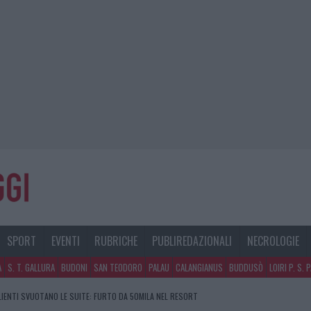
SPORT
EVENTI
RUBRICHE
PUBLIREDAZIONALI
NECROLOGIE
A
S. T. GALLURA
BUDONI
SAN TEODORO
PALAU
CALANGIANUS
BUDDUSÒ
LOIRI P. S. 
CLIENTI SVUOTANO LE SUITE: FURTO DA 50MILA NEL RESORT
GOSTO, SOLE E CALDO TORNANO PROTAGONISTI