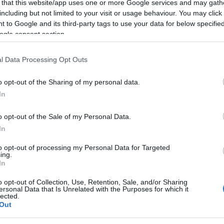
 giornata all’insegna del divertimento e della
 that this website/app uses one or more Google services and may gath
including but not limited to your visit or usage behaviour. You may click 
glintesu 2025
, in programma per
venerdì 28
 to Google and its third-party tags to use your data for below specifi
i. L’evento promette una festa ricca di colori,
ogle consent section.
o tutta la comunità in una celebrazione
l Data Processing Opt Outs
o opt-out of the Sharing of my personal data.
In
o opt-out of the Sale of my Personal Data.
 ore 13
con il tradizionale
pranzo di
In
tare i piatti tipici della festa. Tra le
to opt-out of processing my Personal Data for Targeted
a e costi saliti, fagioli e fodda, oltre agli
ing.
In
libatezze che renderanno l’inizio della
o opt-out of Collection, Use, Retention, Sale, and/or Sharing
ersonal Data that Is Unrelated with the Purposes for which it
lected.
Out
arà il momento della grande
sfilata dei carri