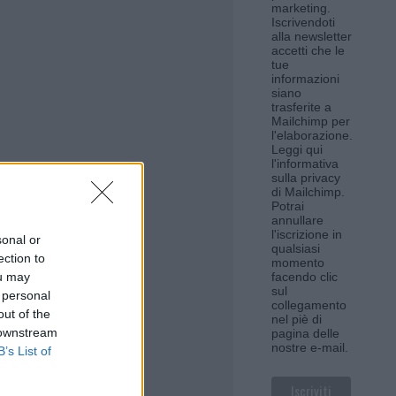
marketing.
Iscrivendoti
alla newsletter
accetti che le
tue
informazioni
siano
trasferite a
Mailchimp per
l'elaborazione.
Leggi qui
l'informativa
sulla privacy
di Mailchimp
.
Potrai
annullare
l'iscrizione in
sonal or
qualsiasi
ection to
momento
ou may
facendo clic
sul
 personal
collegamento
out of the
nel piè di
 downstream
pagina delle
nostre e-mail.
B’s List of