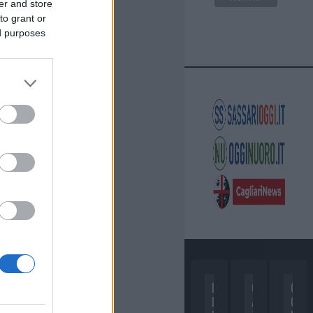
er and store
to grant or
ed purposes
D
C
C
I
A
O