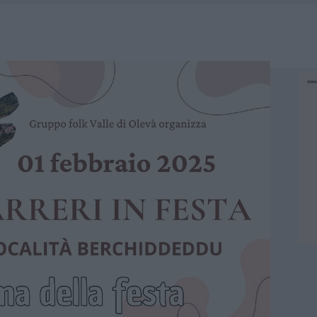
E CALDO TORNANO PROTAGONISTI
A IL CAMPO BASE: L’INAUGURAZIONE
: GRANDE PARTECIPAZIONE PER IL SUO RACCONTO
RO ACCOGLIENZA MINORI, ALBIERI: “EPISODI GRAVISSIMI”