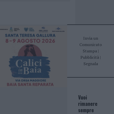
Invia un
Comunicato
Stampa
|
Pubblicità
|
Segnala
Vuoi
rimanere
sempre