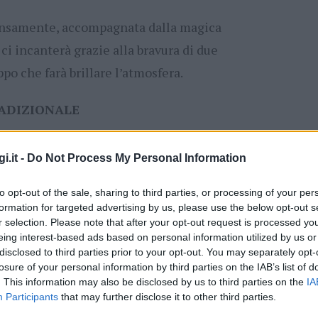
tensamente, accompagnata dalla magica
ci incanterà grazie alla bravura di due
po che farà brillare l’atmosfera.
RADIZIONALE
izione dell’uomo e della donna dei tipici
i.it -
Do Not Process My Personal Information
eddu, un momento che verrà accompagnato
 ha portato alla riscoperta e alla
to opt-out of the sale, sharing to third parties, or processing of your per
formation for targeted advertising by us, please use the below opt-out s
veri e propri simboli della nostra cultura.
r selection. Please note that after your opt-out request is processed y
eing interest-based ads based on personal information utilized by us or
disclosed to third parties prior to your opt-out. You may separately opt-
losure of your personal information by third parties on the IAB’s list of
. This information may also be disclosed by us to third parties on the
IA
Participants
that may further disclose it to other third parties.
Gruppo folk “Valle di Olevà”