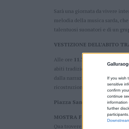
Sarà una giornata da vivere in
melodia della musica sarda, che 
talentuosi suonatori e di un grup
VESTIZIONE DELL’ABITO T
Alle ore
11.30
avrà luogo la vest
Galluraogg
abiti tradizionali di Berchidd
dalla narrazione della storia che
If you wish 
sensitive in
ricostruzione di questi costumi, 
confirm you
continue se
Piazza Santa Maria n°3
information 
further disc
participants
MOSTRA FOTOGRAFICA
Downstream 
Qua troverete tutte le foto del 