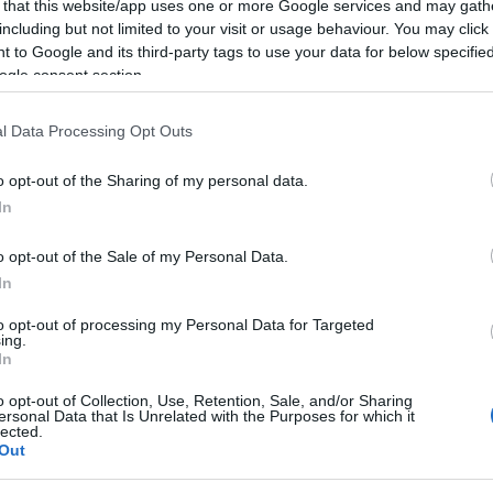
 that this website/app uses one or more Google services and may gath
e di Berchiddeddu.
including but not limited to your visit or usage behaviour. You may click 
 to Google and its third-party tags to use your data for below specifi
ogle consent section.
OSTO
l Data Processing Opt Outs
nata dalla presenza dei due suonatori, che
zionale sarda, sapranno regalare attimi di
o opt-out of the Sharing of my personal data.
In
o opt-out of the Sale of my Personal Data.
ità nazionali?
In
to opt-out of processing my Personal Data for Targeted
al mese
cliccando
qui
ing.
In
o opt-out of Collection, Use, Retention, Sale, and/or Sharing
ersonal Data that Is Unrelated with the Purposes for which it
lected.
ando nella sezione
Login
dal menù del sito
Out