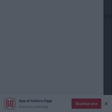
P
r
App di Gallura Oggi
i
×
Scarica ora
Scarica la nostra app
m