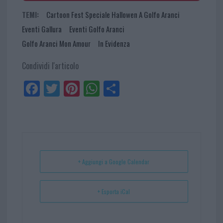
TEMI:
Cartoon Fest Speciale Hallowen A Golfo Aranci
Eventi Gallura
Eventi Golfo Aranci
Golfo Aranci Mon Amour
In Evidenza
Condividi l'articolo
Fa
Tw
Pi
W
Sh
ce
itt
nt
ha
ar
bo
er
er
ts
e
ok
es
Ap
t
p
+ Aggiungi a Google Calendar
+ Esporta iCal