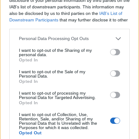
disclosure of your personal information by third parties on the
IAB’s list of downstream participants. This information may
also be disclosed by us to third parties on the
IAB’s List of
Downstream Participants
that may further disclose it to other
third parties.
Please note that this website/app uses one or more Google
Personal Data Processing Opt Outs
services and may gather and store information including but
not limited to your visit or usage behaviour. You may click to
I want to opt-out of the Sharing of my
personal data.
grant or deny consent to Google and its third-party tags to
Opted In
use your data for below specified purposes in below Google
consent section.
I want to opt-out of the Sale of my
Personal Data.
Opted In
I want to opt-out of processing my
Personal Data for Targeted Advertising.
Opted In
I want to opt-out of Collection, Use,
Retention, Sale, and/or Sharing of my
Personal Data that Is Unrelated with the
Purposes for which it was collected.
Opted Out