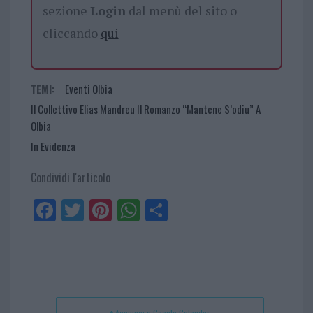
sezione
Login
dal menù del sito o
cliccando
qui
TEMI:
Eventi Olbia
Il Collettivo Elias Mandreu Il Romanzo “Mantene S’odiu” A
Olbia
In Evidenza
Condividi l'articolo
Fa
Tw
Pi
W
Sh
ce
itt
nt
ha
ar
bo
er
er
ts
e
ok
es
Ap
t
p
+ Aggiungi a Google Calendar