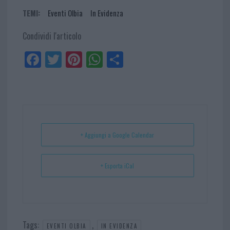
TEMI:
Eventi Olbia
In Evidenza
Condividi l'articolo
Fa
Tw
Pi
W
Sh
ce
itt
nt
ha
ar
bo
er
er
ts
e
ok
es
Ap
t
p
+ Aggiungi a Google Calendar
+ Esporta iCal
Tags:
,
EVENTI OLBIA
IN EVIDENZA