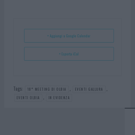
ce
itt
nt
ha
ar
bo
er
er
ts
e
ok
es
Ap
t
p
+ Aggiungi a Google Calendar
+ Esporta iCal
Tags:
,
,
18° MEETING DI OLBIA
EVENTI GALLURA
,
EVENTI OLBIA
IN EVIDENZA