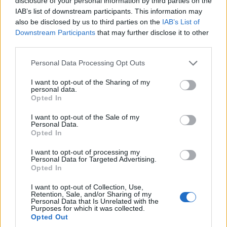
disclosure of your personal information by third parties on the
IAB’s list of downstream participants. This information may
also be disclosed by us to third parties on the
IAB’s List of
Downstream Participants
that may further disclose it to other
third parties.
Please note that this website/app uses one or more Google
Personal Data Processing Opt Outs
services and may gather and store information including but
not limited to your visit or usage behaviour. You may click to
I want to opt-out of the Sharing of my
personal data.
grant or deny consent to Google and its third-party tags to
Opted In
use your data for below specified purposes in below Google
consent section.
I want to opt-out of the Sale of my
Personal Data.
Opted In
I want to opt-out of processing my
Personal Data for Targeted Advertising.
Opted In
I want to opt-out of Collection, Use,
Retention, Sale, and/or Sharing of my
Personal Data that Is Unrelated with the
Purposes for which it was collected.
Opted Out