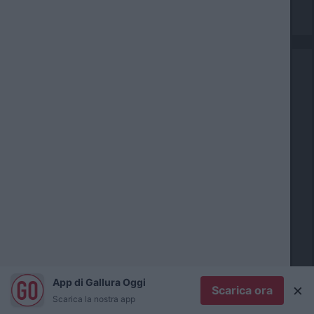
o
n
a
c
a
E
c
o
n
o
m
O
i
l
a
b
i
S
a
p
App di Gallura Oggi
×
o
T
Scarica ora
Scarica la nostra app
r
e