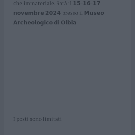
che immateriale. Sarà il 𝟭𝟱-𝟭𝟲-𝟭𝟳
𝗻𝗼𝘃𝗲𝗺𝗯𝗿𝗲 𝟮𝟬𝟮𝟰 presso il 𝗠𝘂𝘀𝗲𝗼
𝗔𝗿𝗰𝗵𝗲𝗼𝗹𝗼𝗴𝗶𝗰𝗼 𝗱𝗶 𝗢𝗹𝗯𝗶𝗮
I posti sono limitati