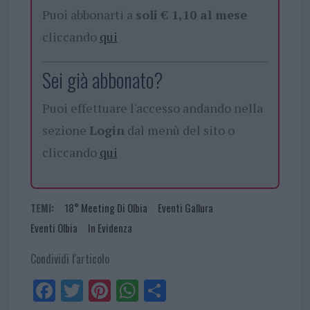
Puoi abbonarti a
soli € 1,10 al mese
cliccando
qui
Sei già abbonato?
Puoi effettuare l'accesso andando nella
sezione
Login
dal menù del sito o
cliccando
qui
TEMI:
18° Meeting Di Olbia
Eventi Gallura
Eventi Olbia
In Evidenza
Condividi l'articolo
Fa
Tw
Pi
W
Sh