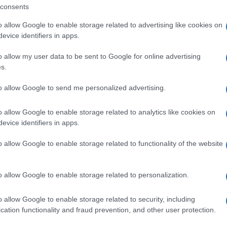
utte le età
consents
o allow Google to enable storage related to advertising like cookies on
ità nazionali?
evice identifiers in apps.
o allow my user data to be sent to Google for online advertising
al mese
cliccando
qui
s.
to allow Google to send me personalized advertising.
ando nella sezione
Login
dal menù del sito
o allow Google to enable storage related to analytics like cookies on
evice identifiers in apps.
o allow Google to enable storage related to functionality of the website
In Evidenza
o allow Google to enable storage related to personalization.
o allow Google to enable storage related to security, including
cation functionality and fraud prevention, and other user protection.