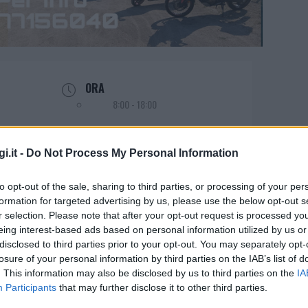
ORA
8:00 - 18:00
i.it -
Do Not Process My Personal Information
to opt-out of the sale, sharing to third parties, or processing of your per
formation for targeted advertising by us, please use the below opt-out s
24 in Gallura
r selection. Please note that after your opt-out request is processed y
eing interest-based ads based on personal information utilized by us or
disclosed to third parties prior to your opt-out. You may separately opt-
losure of your personal information by third parties on the IAB’s list of
ato 2 NOVEMBRE
APERTURA ISCRIZIONI
. This information may also be disclosed by us to third parties on the
IA
Participants
that may further disclose it to other third parties.
nuto, partenza per giro turistico 11 e 30.