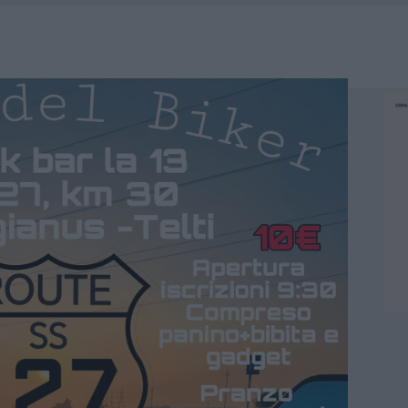
HE IL CENTRO ACCOGLIENZA MINORI CHIUDE
RO SPACCIO E DEGRADO: ESPLODE LA PROTESTA
SCEGLIERE LA SOLUZIONE IDEALE PER LA CASA E L’UFFICIO
KEND A OLBIA E IN GALLURA