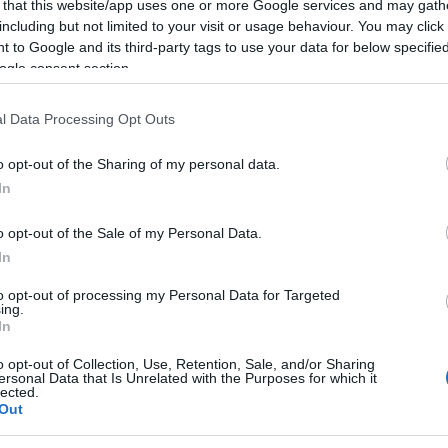
bar la 13
 that this website/app uses one or more Google services and may gath
including but not limited to your visit or usage behaviour. You may click 
 to Google and its third-party tags to use your data for below specifi
ogle consent section.
n cerimonia di benvenuto
0
l Data Processing Opt Outs
bar la 13.
o opt-out of the Sharing of my personal data.
enica 3 novembre Intrattenimenti vari musica
In
o opt-out of the Sale of my Personal Data.
In
M 30 CALANGIANUS
to opt-out of processing my Personal Data for Targeted
ing.
In
o opt-out of Collection, Use, Retention, Sale, and/or Sharing
ersonal Data that Is Unrelated with the Purposes for which it
Decandia e stampa sul momento.
lected.
Out
arco Nicolai