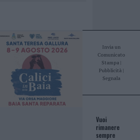
Invia un
Comunicato
Stampa
|
Pubblicità
|
Segnala
Vuoi
rimanere
sempre