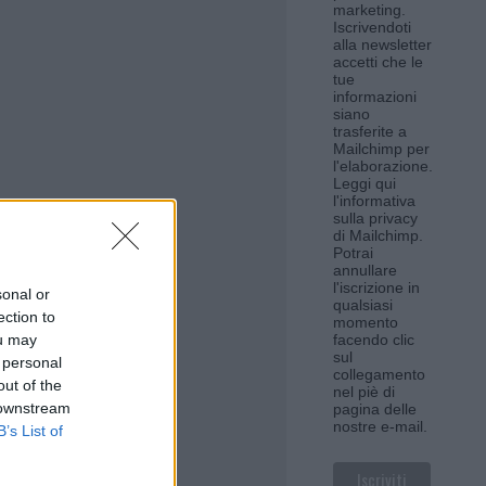
marketing.
Iscrivendoti
alla newsletter
accetti che le
tue
informazioni
siano
trasferite a
Mailchimp per
l'elaborazione.
Leggi qui
l'informativa
sulla privacy
di Mailchimp
.
Potrai
annullare
l'iscrizione in
sonal or
qualsiasi
ection to
momento
ou may
facendo clic
sul
 personal
collegamento
out of the
nel piè di
 downstream
pagina delle
nostre e-mail.
B’s List of