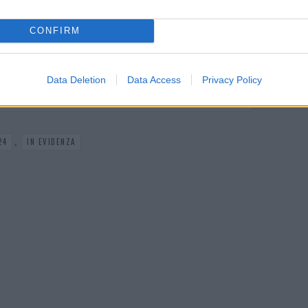
CONFIRM
+ Esporta iCal
Data Deletion
Data Access
Privacy Policy
,
24
IN EVIDENZA