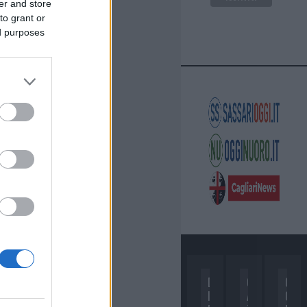
er and store
to grant or
ed purposes
D
C
C
I
A
O