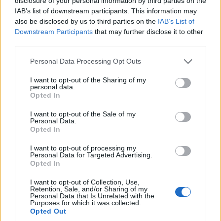
disclosure of your personal information by third parties on the
IAB’s list of downstream participants. This information may
also be disclosed by us to third parties on the
IAB’s List of
Downstream Participants
that may further disclose it to other
third parties.
Please note that this website/app uses one or more Google
Personal Data Processing Opt Outs
services and may gather and store information including but
not limited to your visit or usage behaviour. You may click to
I want to opt-out of the Sharing of my
personal data.
grant or deny consent to Google and its third-party tags to
Opted In
use your data for below specified purposes in below Google
consent section.
I want to opt-out of the Sale of my
Personal Data.
Opted In
I want to opt-out of processing my
Personal Data for Targeted Advertising.
Opted In
I want to opt-out of Collection, Use,
Retention, Sale, and/or Sharing of my
Personal Data that Is Unrelated with the
Purposes for which it was collected.
Opted Out