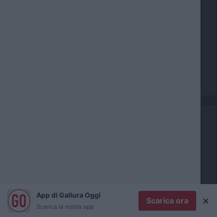
i
n
a
C
r
o
n
a
c
a
E
c
o
n
o
App di Gallura Oggi
×
Scarica ora
m
O
Scarica la nostra app
i
l