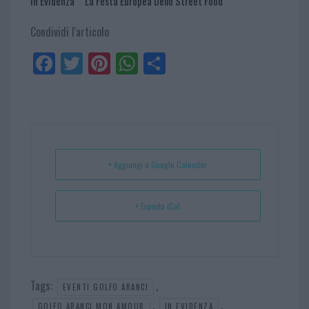
In Evidenza
La Festa Europea Dello Street Food
Condividi l'articolo
Fa
Tw
Pi
W
Sh
ce
itt
nt
ha
ar
bo
er
er
ts
e
ok
es
Ap
t
p
+ Aggiungi a Google Calendar
+ Esporta iCal
Tags:
,
EVENTI GOLFO ARANCI
,
,
GOLFO ARANCI MON AMOUR
IN EVIDENZA