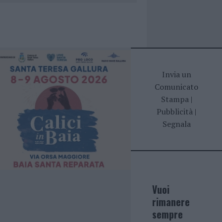
Invia un
Comunicato
Stampa
|
Pubblicità
|
Segnala
Vuoi
rimanere
sempre