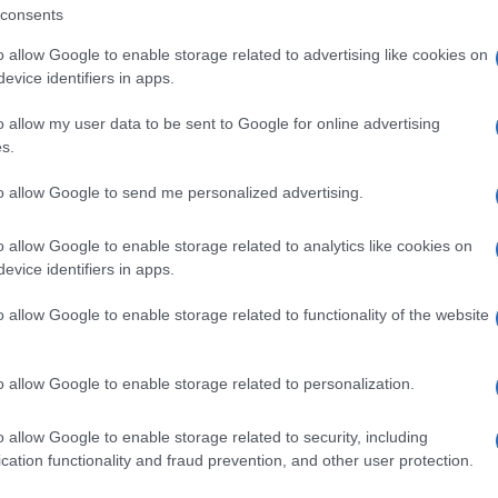
consents
o allow Google to enable storage related to advertising like cookies on
ando nella sezione
Login
dal menù del sito
evice identifiers in apps.
o allow my user data to be sent to Google for online advertising
s.
to allow Google to send me personalized advertising.
In Evidenza
I𝐥 𝐒𝐚𝐥𝐨𝐭𝐭𝐨 𝐝𝐢 𝐍𝐚𝐭𝐚𝐥𝐞
𝐂𝐢𝐧𝐞𝐦𝐚 𝐄𝐝𝐢𝐭𝐢𝐨𝐧
o allow Google to enable storage related to analytics like cookies on
evice identifiers in apps.
o allow Google to enable storage related to functionality of the website
o allow Google to enable storage related to personalization.
o allow Google to enable storage related to security, including
+ Esporta iCal
cation functionality and fraud prevention, and other user protection.