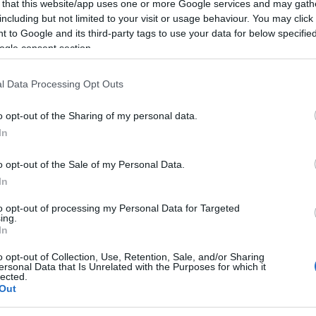
 that this website/app uses one or more Google services and may gath
e immersi nella magia del Natale.
including but not limited to your visit or usage behaviour. You may click 
 to Google and its third-party tags to use your data for below specifi
del Grinch sarà presente per
regalare
ogle consent section.
di simpatica “cattiveria” natalizia!
l Data Processing Opt Outs
cioccolata calda gratuiti
o opt-out of the Sharing of my personal data.
In
ustodire i ricordi più dolci!
o opt-out of the Sale of my Personal Data.
Christmas Park – Golfo Aranci
In
to opt-out of processing my Personal Data for Targeted
sieme la magia del Natale!
ing.
In
o opt-out of Collection, Use, Retention, Sale, and/or Sharing
ità nazionali?
ersonal Data that Is Unrelated with the Purposes for which it
lected.
Out
al mese
cliccando
qui