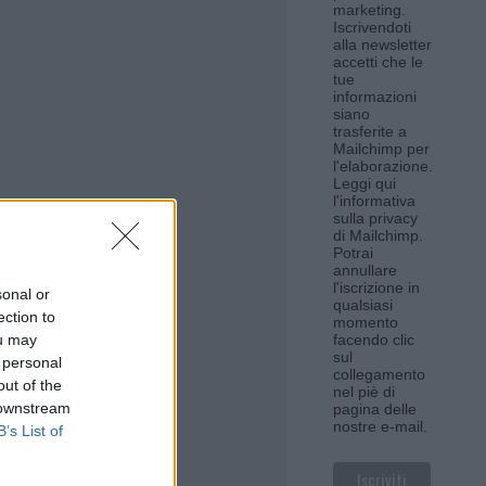
marketing.
Iscrivendoti
alla newsletter
accetti che le
tue
informazioni
siano
trasferite a
Mailchimp per
l'elaborazione.
Leggi qui
l'informativa
sulla privacy
di Mailchimp
.
Potrai
annullare
l'iscrizione in
sonal or
qualsiasi
ection to
momento
ou may
facendo clic
sul
 personal
collegamento
out of the
nel piè di
 downstream
pagina delle
nostre e-mail.
B’s List of