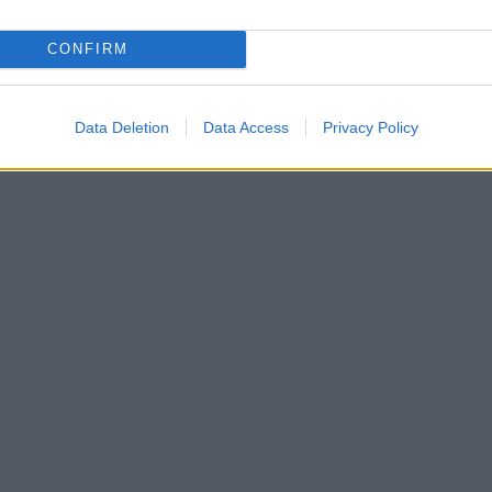
CONFIRM
,
,
,
RANCI
IN EVIDENZA
I𝐥 𝐒𝐚𝐥𝐨𝐭𝐭𝐨 𝐝𝐢 𝐍𝐚𝐭𝐚𝐥𝐞
Data Deletion
Data Access
Privacy Policy