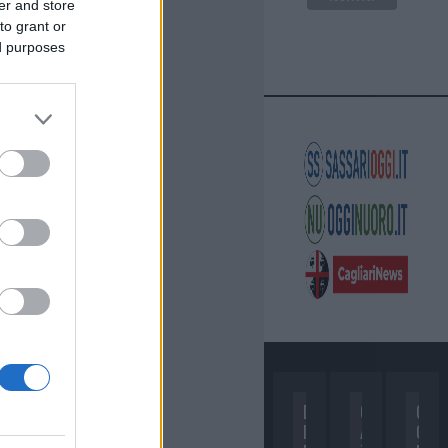
er and store
to grant or
ed purposes
D
C
C
I
A
O