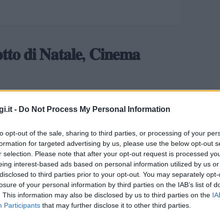
𝐨 𝐝𝐢 𝐍𝐚𝐭𝐚𝐥𝐞, 𝐂𝐢𝐧𝐞𝐦𝐚
– 𝐂𝐢𝐧𝐞𝐦𝐚 𝐄𝐝𝐢𝐭𝐢𝐨𝐧
i.it -
Do Not Process My Personal Information
 | Giovedì 12 Dicembre ore 16:00 | Golfo
to opt-out of the sale, sharing to third parties, or processing of your per
formation for targeted advertising by us, please use the below opt-out s
r selection. Please note that after your opt-out request is processed y
eing interest-based ads based on personal information utilized by us or
h”
disclosed to third parties prior to your opt-out. You may separately opt-
losure of your personal information by third parties on the IAB’s list of
glie, perché non c’è nulla di più bello che
. This information may also be disclosed by us to third parties on the
IA
Participants
that may further disclose it to other third parties.
 insieme. I bambini potranno rilassarsi nel