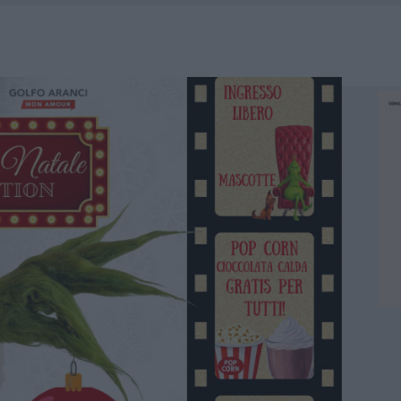
RO SPACCIO E DEGRADO: ESPLODE LA PROTESTA
SCEGLIERE LA SOLUZIONE IDEALE PER LA CASA E L’UFFICIO
GO DOLORE: STORIA E RINASCITA DELLA STRADA CHE SEGNÒ LA GALLURA
 BELLA ANCHE DAL VIVO: UN AMICO VIP SVELA COME FA