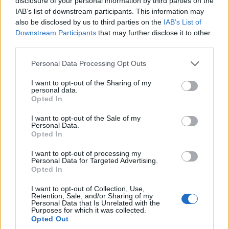
disclosure of your personal information by third parties on the
IAB’s list of downstream participants. This information may
also be disclosed by us to third parties on the
IAB’s List of
Downstream Participants
that may further disclose it to other
third parties.
Please note that this website/app uses one or more Google
Personal Data Processing Opt Outs
services and may gather and store information including but
not limited to your visit or usage behaviour. You may click to
I want to opt-out of the Sharing of my
personal data.
grant or deny consent to Google and its third-party tags to
Opted In
use your data for below specified purposes in below Google
consent section.
I want to opt-out of the Sale of my
Personal Data.
Opted In
I want to opt-out of processing my
Personal Data for Targeted Advertising.
Opted In
I want to opt-out of Collection, Use,
Retention, Sale, and/or Sharing of my
Personal Data that Is Unrelated with the
Purposes for which it was collected.
Opted Out