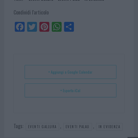
Condividi l'articolo
Fa
Tw
Pi
W
Sh
ce
itt
nt
ha
ar
bo
er
er
ts
e
ok
es
Ap
t
p
+ Aggiungi a Google Calendar
+ Esporta iCal
Tags:
,
,
EVENTI GALLURA
EVENTI PALAU
IN EVIDENZA