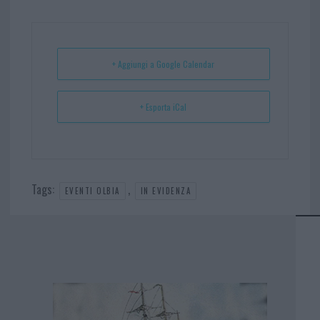
bo
er
er
ts
e
ok
es
Ap
t
p
+ Aggiungi a Google Calendar
+ Esporta iCal
Tags:
,
EVENTI OLBIA
IN EVIDENZA