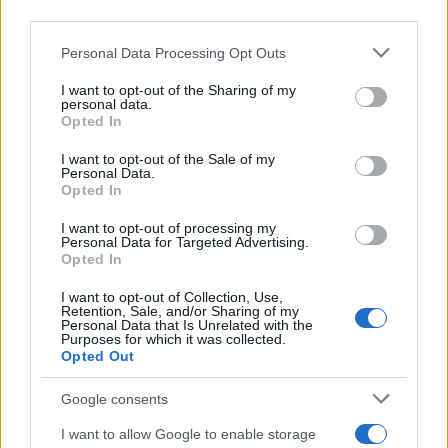
third parties.
Please note that this website/app uses one or more Google
Personal Data Processing Opt Outs
services and may gather and store information including but
not limited to your visit or usage behaviour. You may click to
I want to opt-out of the Sharing of my
personal data.
grant or deny consent to Google and its third-party tags to
Opted In
use your data for below specified purposes in below Google
consent section.
I want to opt-out of the Sale of my
Personal Data.
Opted In
I want to opt-out of processing my
Personal Data for Targeted Advertising.
Opted In
I want to opt-out of Collection, Use,
Retention, Sale, and/or Sharing of my
Personal Data that Is Unrelated with the
Purposes for which it was collected.
Opted Out
Google consents
I want to allow Google to enable storage