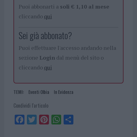
Puoi abbonarti a
soli € 1,10 al mese
cliccando
qui
Sei già abbonato?
Puoi effettuare l'accesso andando nella
sezione
Login
dal menù del sito o
cliccando
qui
TEMI:
Eventi Olbia
In Evidenza
Condividi l'articolo
Fa
Tw
Pi
W
Sh
ce
itt
nt
ha
ar