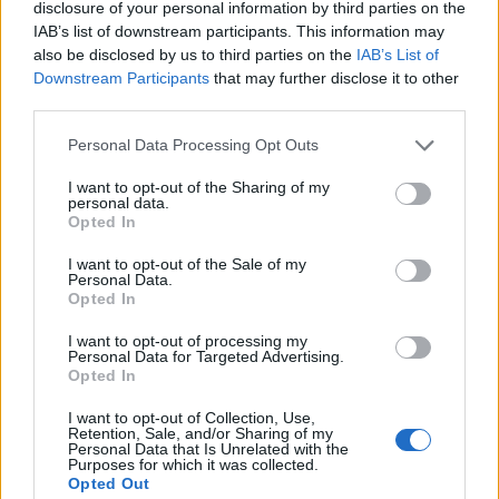
disclosure of your personal information by third parties on the
IAB’s list of downstream participants. This information may
also be disclosed by us to third parties on the
IAB’s List of
Downstream Participants
that may further disclose it to other
third parties.
Please note that this website/app uses one or more Google
Personal Data Processing Opt Outs
services and may gather and store information including but
not limited to your visit or usage behaviour. You may click to
I want to opt-out of the Sharing of my
personal data.
grant or deny consent to Google and its third-party tags to
Opted In
use your data for below specified purposes in below Google
consent section.
I want to opt-out of the Sale of my
Personal Data.
Opted In
I want to opt-out of processing my
Personal Data for Targeted Advertising.
Opted In
I want to opt-out of Collection, Use,
Retention, Sale, and/or Sharing of my
Personal Data that Is Unrelated with the
Purposes for which it was collected.
Opted Out