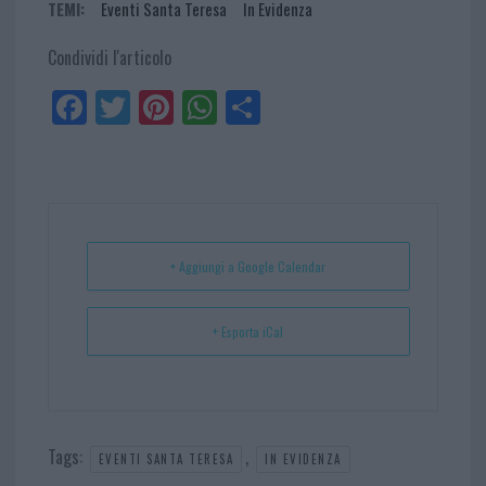
TEMI:
Eventi Santa Teresa
In Evidenza
Condividi l'articolo
Fa
Tw
Pi
W
Sh
ce
itt
nt
ha
ar
bo
er
er
ts
e
ok
es
Ap
t
p
+ Aggiungi a Google Calendar
+ Esporta iCal
Tags:
,
EVENTI SANTA TERESA
IN EVIDENZA