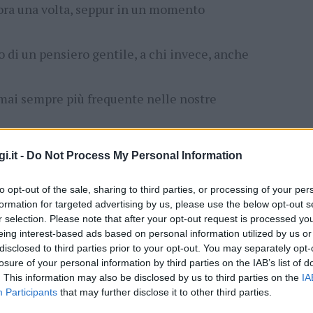
ora una volta, seppur in un momento
 o di un pensiero gentile, a chi invece, anche
rmai sempre più frequente nelle nostre
ssirya, di Olbia, sarà, quindi, possibile,
i.it -
Do Not Process My Personal Information
a“, ricordando cosi a tutti noi il vero senso
to opt-out of the sale, sharing to third parties, or processing of your per
formation for targeted advertising by us, please use the below opt-out s
r selection. Please note that after your opt-out request is processed y
gno potrà farlo lasciando la sua “Scatola di
eing interest-based ads based on personal information utilized by us or
disclosed to third parties prior to your opt-out. You may separately opt-
losure of your personal information by third parties on the IAB’s list of
he saranno presenti per tutta la giornata del 9
. This information may also be disclosed by us to third parties on the
IA
Participants
that may further disclose it to other third parties.