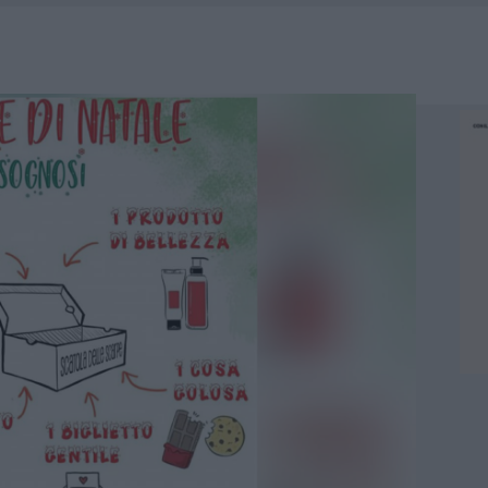
RO ACCOGLIENZA MINORI, ALBIERI: “EPISODI GRAVISSIMI”
LBIA, SEQUESTRATI CAVIALE E SABBIA RUBATA
MEDICALE AVANZATA IN EUROPA: CLASSIFICA DEI 5 CENTRI DI RIFERIMENTO
A IL CAMPO BASE: L’INAUGURAZIONE