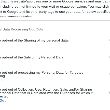
 that this website/app uses one or more Google services and may gath
ssirya.
including but not limited to your visit or usage behaviour. You may click 
 della scatola le trovate sulla pagina
 to Google and its third-party tags to use your data for below specifi
ogle consent section.
l Data Processing Opt Outs
 SCATOLE DI NATALE.
o opt-out of the Sharing of my personal data.
re anche più di una scatola, è un’attività
In
o opt-out of the Sale of my Personal Data.
tecipi dell’azione e dargli la consapevolezza
In
to opt-out of processing my Personal Data for Targeted
ing.
In
mpo dedicato non è niente ma la resa e la
o opt-out of Collection, Use, Retention, Sale, and/or Sharing
ersonal Data that Is Unrelated with the Purposes for which it
lected.
 sarà immensa!
Out
rdare e aiutiamo chi vive un momento di