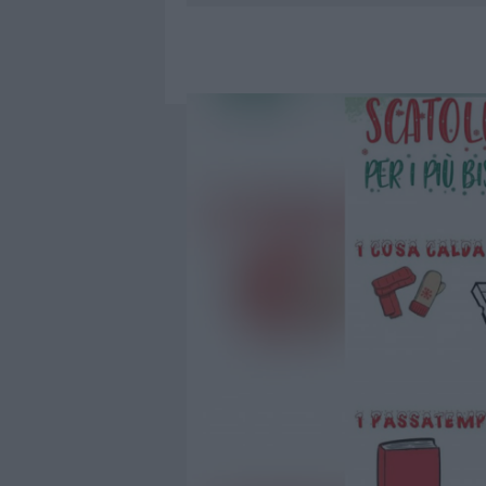
6 AGOSTO 2026
|
CALANGIANUS, ALLARME SUL CENT
7 AGOSTO 2026
|
CONTROLLI ALL’AEROPORTO DI O
7 AGOSTO 2026
|
MIGLIORI CLINICHE DI ESTETICA 
PER I TRATTAMENTI LASER NON INVASIVI
6 AGOSTO 2026
|
INCENDI, A SAN PASQUALE ARRIV