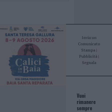
Invia un
Comunicato
Stampa
|
Pubblicità
|
Segnala
Vuoi
rimanere
sempre