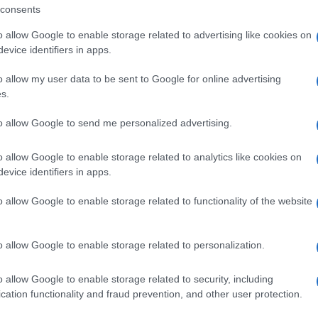
consents
con il cuore un po’ più leggero!
o allow Google to enable storage related to advertising like cookies on
evice identifiers in apps.
egalate alle varie associazioni solidali
o allow my user data to be sent to Google for online advertising
s.
anno, in particolare: Libere Energie, Pollicino,
to allow Google to send me personalized advertising.
tà – Caritas Olbia.
o allow Google to enable storage related to analytics like cookies on
isione all’ esterno della scatola il
evice identifiers in apps.
o allow Google to enable storage related to functionality of the website
ento e la consegna.
o allow Google to enable storage related to personalization.
ità nazionali?
o allow Google to enable storage related to security, including
al mese
cliccando
qui
cation functionality and fraud prevention, and other user protection.