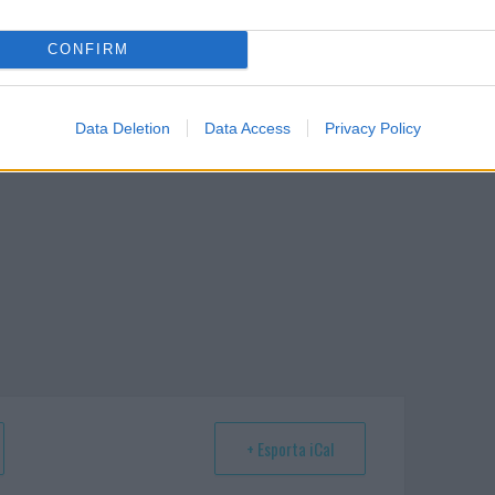
CONFIRM
ando nella sezione
Login
dal menù del sito
Data Deletion
Data Access
Privacy Policy
+ Esporta iCal