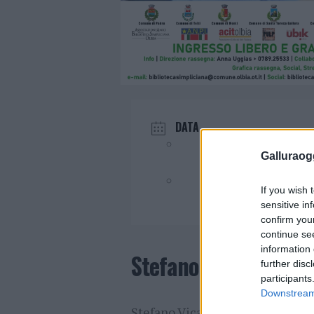
DATA
Lug 04 2025
Galluraogg
Evento terminato!
If you wish 
sensitive in
confirm you
continue se
information 
Stefano Vicari presen
further disc
participants
Downstream 
Stefano Vicari presenta il suo l