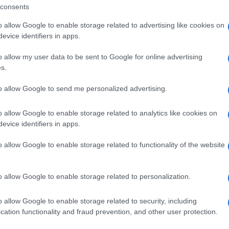
inire e a consegnarci individui maturi e
consents
ece non fosse così? Se la famosa crisi
o allow Google to enable storage related to advertising like cookies on
mplice crisi? Stefano Vicari lancia un
evice identifiers in apps.
n carico di un problema: gli accessi al pronto
o allow my user data to be sent to Google for online advertising
razione di bambini e adolescenti che, come
s.
Covid, sta manifestando un grave malessere
to allow Google to send me personalized advertising.
e frequenza in atti violenti contro se stessi o
o allow Google to enable storage related to analytics like cookies on
e, isolamento, ansie, dipendenze e disturbi
evice identifiers in apps.
alessere che spesso non si supera con l’età,
o allow Google to enable storage related to functionality of the website
 cronicizzarsi, degenerando in vere e proprie
 la differenza tra vite aperte al futuro e vite
o allow Google to enable storage related to personalization.
a cosa dipende la salute mentale? Cosa
Noi adulti abbiamo la possibilità formidabile
o allow Google to enable storage related to security, including
cation functionality and fraud prevention, and other user protection.
tato attuale delle cose e migliorare la qualità