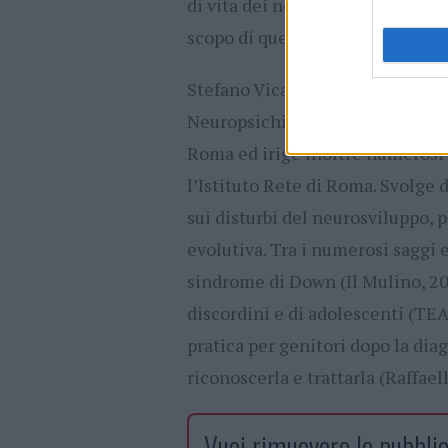
di vita dei nostri ragazzi, anche 
scopo di questo libro.
Stefano Vicari è direttore dell
Neuropsichiatria Infantile dell
Roma ed irige inoltre numerosi 
l’Istituto Rete di Roma. Svolge da
sui disturbi del neurosviluppo, 
evolutiva. Tra i numerosi saggi e
sindrome di Down (Il Mulino, 2007
discordini e di adolescenti (TEA,
pratica per genitori dopo la dia
riconoscerla e trattarla (Raffael
Vuoi rimuovere le pubblic