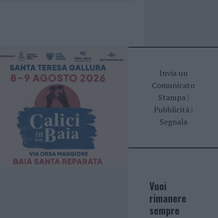
Invia un
Comunicato
Stampa
|
Pubblicità
|
Segnala
Vuoi
rimanere
sempre