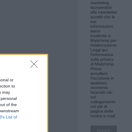
marketing.
Iscrivendoti
alla newsletter
accetti che le
tue
informazioni
siano
trasferite a
Mailchimp per
l'elaborazione.
Leggi qui
l'informativa
sulla privacy
di Mailchimp
.
Potrai
annullare
l'iscrizione in
sonal or
qualsiasi
ection to
momento
ou may
facendo clic
sul
 personal
collegamento
out of the
nel piè di
 downstream
pagina delle
nostre e-mail.
B’s List of