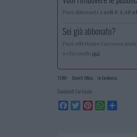
Puoi abbonarti a
soli € 1,10 
Sei già abbonato?
Puoi effettuare l'accesso and
o cliccando
qui
TEMI:
Eventi Olbia
In Evidenza
Condividi l'articolo
Fa
Tw
Pi
W
Sh
ce
itt
nt
ha
ar
bo
er
er
ts
e
ok
es
Ap