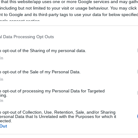
 that this website/app uses one or more Google services and may gath
 di Olbia
venerdì 4 luglio ore 21.30.
including but not limited to your visit or usage behaviour. You may click 
 to Google and its third-party tags to use your data for below specifi
ogle consent section.
rso il benessere psichico che ha origine
offre chiavi di comprensione di ciò che
l Data Processing Opt Outs
bambini e negli adolescenti, mette a fuoco i
o opt-out of the Sharing of my personal data.
ù diffusi e i modi per intervenire
In
tare i sintomi. Infine, guida genitori e
o opt-out of the Sale of my Personal Data.
loro vocazione educativa per aiutare figli e
In
 stabili, curiosi di conoscere, ricchi di
to opt-out of processing my Personal Data for Targeted
 in autonomia e serenità le sfide del
ing.
In
o opt-out of Collection, Use, Retention, Sale, and/or Sharing
ersonal Data that Is Unrelated with the Purposes for which it
olescenza è un’età critica, ma ci sentiamo
lected.
Out
una fase di passaggio da sopportare e