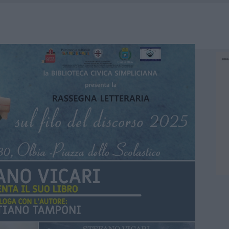
E CALDO TORNANO PROTAGONISTI
A IL CAMPO BASE: L’INAUGURAZIONE
: GRANDE PARTECIPAZIONE PER IL SUO RACCONTO
RO ACCOGLIENZA MINORI, ALBIERI: “EPISODI GRAVISSIMI”