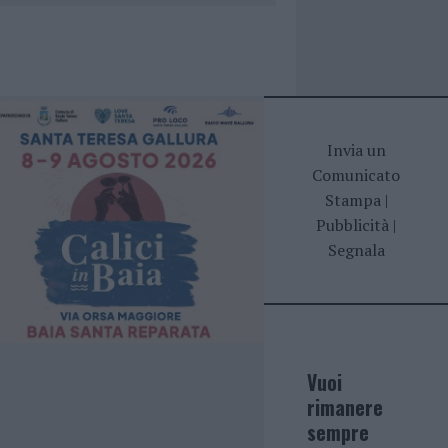
Invia un
Comunicato
Stampa
|
Pubblicità
|
Segnala
Vuoi
rimanere
sempre