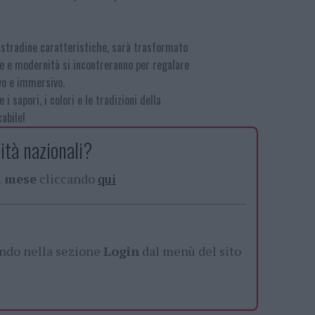
e stradine caratteristiche, sarà trasformato
ne e modernità si incontreranno per regalare
ivo e immersivo.
 sapori, i colori e le tradizioni della
abile!
ità nazionali?
al mese
cliccando
qui
ando nella sezione
Login
dal menù del sito