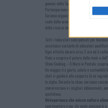
genuini della Sardegna.
Partecipazione dell’Area Marina Protetta
Saranno organizzate attività laboratoriali 
ruolo delle aree marine protette nella tute
delle risorse del territorio.
Tutti i laboratori sono pensati per bambini 
assistenza costante di educatori qualificat
Ogni attività durerà circa 2 ore ed è richi
Vieni a scoprire il potere delle mani e del
Show Cooking – Il Mare in Pentola: scopria
Un viaggio tra gusto, salute e sostenibili
chef ci guiderà alla scoperta di un ingred
le alghe. Durante lo show, verranno raccont
conservazione e i migliori abbinamenti, pe
quotidiana.
Un’esperienza che unisce cultura alim
sperimentare e per chi vuole avvicinarsi a