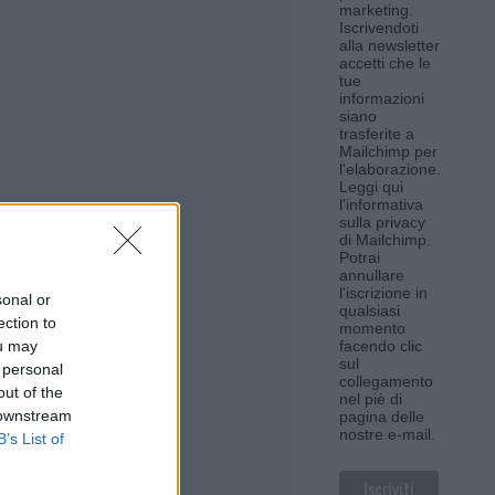
marketing.
Iscrivendoti
alla newsletter
accetti che le
tue
informazioni
siano
trasferite a
Mailchimp per
l'elaborazione.
Leggi qui
l'informativa
sulla privacy
di Mailchimp
.
Potrai
annullare
l'iscrizione in
sonal or
qualsiasi
ection to
momento
ou may
facendo clic
sul
 personal
collegamento
out of the
nel piè di
 downstream
pagina delle
nostre e-mail.
B’s List of