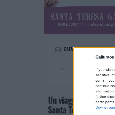
DATA
Mag 01 - 03 2025
Galluraogg
Evento terminato!
If you wish 
sensitive in
confirm you
continue se
information 
Un viaggio sensoriale
further disc
participants
Santa Teresa di Gall
Downstream 