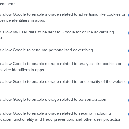
ue per il coinvolgimento attivo dell’Area
consents
o allow Google to enable storage related to advertising like cookies on
evice identifiers in apps.
 e delle altre aree marine protette della
o allow my user data to be sent to Google for online advertising
s.
sostenibilità e della valorizzazione delle
to allow Google to send me personalized advertising.
o allow Google to enable storage related to analytics like cookies on
nto:
evice identifiers in apps.
o allow Google to enable storage related to functionality of the website
rifici artigianali permetterà ai visitatori
imbolo dell’identità territoriale sarda.
o allow Google to enable storage related to personalization.
 tipici della cucina sarda, preparati con ingredienti locali e
io sensoriale autentico.
o allow Google to enable storage related to security, including
ori del territorio, dove i visitatori
cation functionality and fraud prevention, and other user protection.
ci, dall’artigianato artistico ai sapori