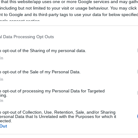
 that this website/app uses one or more Google services and may gath
including but not limited to your visit or usage behaviour. You may click 
empre un’importante celebrazione delle
 to Google and its third-party tags to use your data for below specifi
ogle consent section.
rtigianali della Sardegna, vanta in questa
vo dell’Area Marina Protetta di Santa Teresa
l Data Processing Opt Outs
e protette della regione.
o opt-out of the Sharing of my personal data.
In
ta Teresa Gallura si colorano per ospitare
l’ enogastronomia, all’arte e alla
o opt-out of the Sale of my Personal Data.
In
to opt-out of processing my Personal Data for Targeted
ing.
In
25, 20:30
o opt-out of Collection, Use, Retention, Sale, and/or Sharing
ersonal Data that Is Unrelated with the Purposes for which it
lected.
a Teresa Gallura SS, Italia
Out