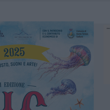
HE IL CENTRO ACCOGLIENZA MINORI CHIUDE
RO SPACCIO E DEGRADO: ESPLODE LA PROTESTA
SCEGLIERE LA SOLUZIONE IDEALE PER LA CASA E L’UFFICIO
KEND A OLBIA E IN GALLURA