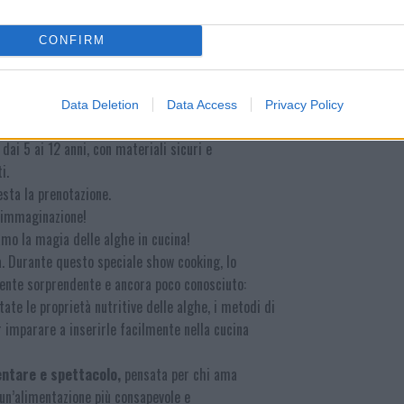
CONFIRM
di sensibilizzazione e divulgazione sul
la dell’ecosistema e nella valorizzazione
Data Deletion
Data Access
Privacy Policy
dai 5 ai 12 anni, con materiali sicuri e
i.
esta la prenotazione.
l’immaginazione!
mo la magia delle alghe in cucina!
tà. Durante questo speciale show cooking, lo
iente sorprendente e ancora poco conosciuto:
ate le proprietà nutritive delle alghe, i metodi di
r imparare a inserirle facilmente nella cucina
entare e spettacolo,
pensata per chi ama
 un’alimentazione più consapevole e