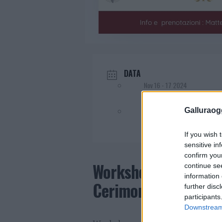
DATA
Nov 16 - 17 2024
Evento terminato!
Galluraogg
If you wish 
sensitive in
confirm you
Workshop sulla Ruota
continue se
information 
Cerimonia dei Riti N
further disc
participants
Downstream 