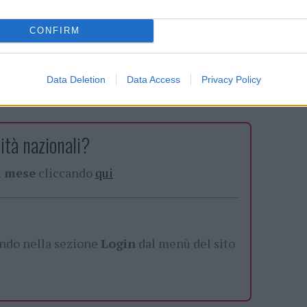
CONFIRM
g.com
Data Deletion
Data Access
Privacy Policy
com
ità nazionali?
al mese
cliccando
qui
ando nella sezione
Login
dal menù del sito