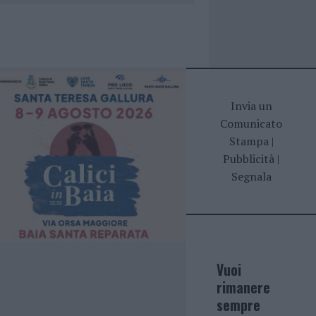
Invia un
Comunicato
Stampa
|
Pubblicità
|
Segnala
Vuoi
rimanere
sempre