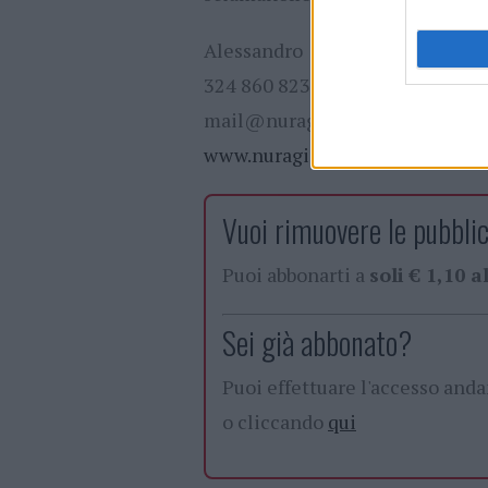
Alessandro
324 860 8230
mail@nuragicshamanichealin
www.nuragicshananichealing.
Vuoi rimuovere le pubblic
Puoi abbonarti a
soli € 1,10 
Sei già abbonato?
Puoi effettuare l'accesso and
o cliccando
qui