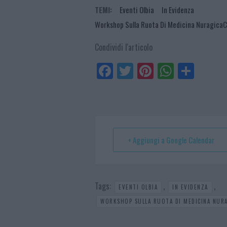
TEMI:
Eventi Olbia
In Evidenza
Workshop Sulla Ruota Di Medicina NuragicaCe
Condividi l'articolo
Fa
Tw
Pi
W
Sh
ce
itt
nt
ha
ar
bo
er
er
ts
e
ok
es
Ap
t
p
+ Aggiungi a Google Calendar
Tags:
,
,
EVENTI OLBIA
IN EVIDENZA
WORKSHOP SULLA RUOTA DI MEDICINA NURA