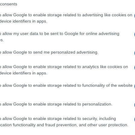
erimonia dei Riti Nuragici presso il Pozzo
consents
 riti sono collegati alla Medicina Animale,
o allow Google to enable storage related to advertising like cookies on
evice identifiers in apps.
ipali della Ruota, simboli profondi della
del folclore sardo.
o allow my user data to be sent to Google for online advertising
s.
orkshop è di €120 a persona, incluso di kit
to allow Google to send me personalized advertising.
 cristalli, Pintadera in selenite, Manuale, e
ale IPHM. Inoltre, è inclusa la registrazione
o allow Google to enable storage related to analytics like cookies on
evice identifiers in apps.
ufficiale
www.nuragicshamanichealing.com.
o allow Google to enable storage related to functionality of the website
ota.
o allow Google to enable storage related to personalization.
o allow Google to enable storage related to security, including
cation functionality and fraud prevention, and other user protection.