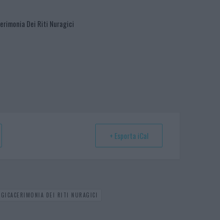
rimonia Dei Riti Nuragici
+ Esporta iCal
GICACERIMONIA DEI RITI NURAGICI