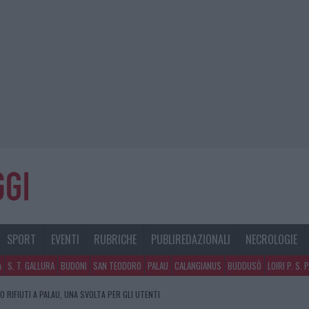
SPORT
EVENTI
RUBRICHE
PUBLIREDAZIONALI
NECROLOGIE
A
S. T. GALLURA
BUDONI
SAN TEODORO
PALAU
CALANGIANUS
BUDDUSÒ
LOIRI P. S. 
 RIFIUTI A PALAU, UNA SVOLTA PER GLI UTENTI
 PER L’ATTESTAZIONE SOA IN ITALIA: LISTA DELLE 4 REALTÀ PIÙ EFFICIENTI