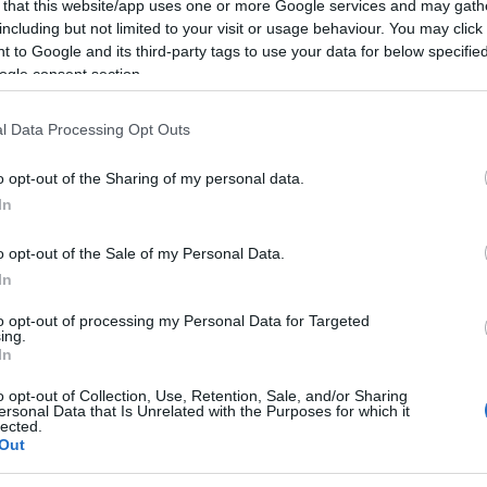
na Nuragica e Cerimonia dei Riti Nuragici
 that this website/app uses one or more Google services and may gath
including but not limited to your visit or usage behaviour. You may click 
 collaborazione con Pakuasardegna via
 to Google and its third-party tags to use your data for below specifi
 17 novembre 2024
ogle consent section.
l Data Processing Opt Outs
ta di Medicina Nuragica, un’esperienza
o opt-out of the Sharing of my personal data.
tipi degli animali, le direzioni, gli
In
. La Ruota di Medicina Nuragica , ideata da
o opt-out of the Sale of my Personal Data.
amanic Healing, è ispirata alle ruote di
In
utilizzo della pintadera di Villanovaforru, uno
to opt-out of processing my Personal Data for Targeted
al Nuraghe Genna e Maria, studiato come
ing.
In
ricercatori come Leonardo Melis, Nicola De
o opt-out of Collection, Use, Retention, Sale, and/or Sharing
ersonal Data that Is Unrelated with the Purposes for which it
lected.
Out