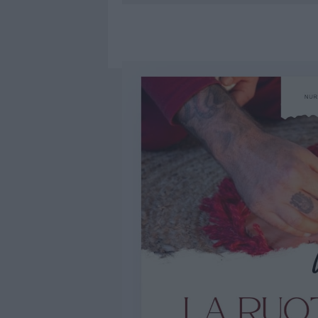
NELLA GESTIONE DELLE PRATICHE
6 AGOSTO 2026
|
EVENTI IN GALLURA, DA JOVANO
6 AGOSTO 2026
|
LETTINI E ARREDI ABUSIVI SULLA
6 AGOSTO 2026
|
È MORTO FRANCESCO GUCCINI, I