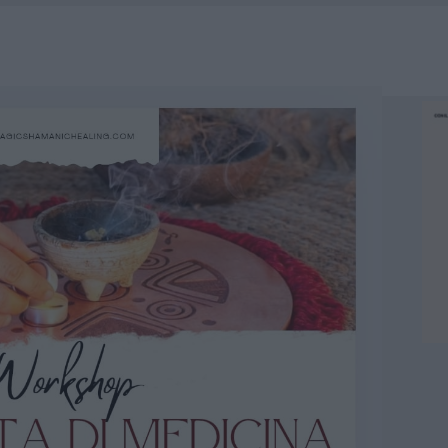
TTI ALLA ZUPPA GALLURESE: GLI APPUNTAMENTI DA NON PERDERE
 SPIAGGIA LIBERA, SEQUESTRI A OLBIA E ARZACHENA
L MAESTRO CHE RIFIUTÒ LA COSTA SMERALDA