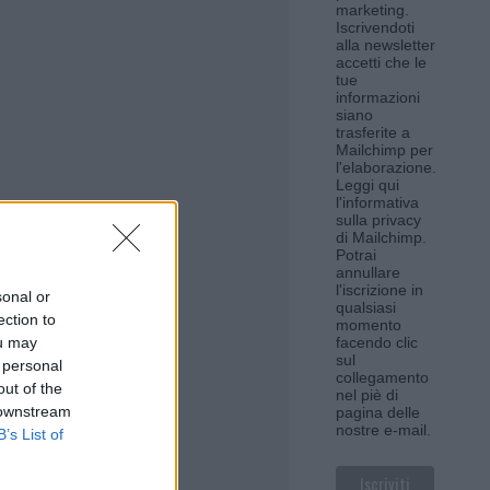
marketing.
Iscrivendoti
alla newsletter
accetti che le
tue
informazioni
siano
trasferite a
Mailchimp per
l'elaborazione.
Leggi qui
l'informativa
sulla privacy
di Mailchimp
.
Potrai
annullare
l'iscrizione in
sonal or
qualsiasi
ection to
momento
ou may
facendo clic
sul
 personal
collegamento
out of the
nel piè di
 downstream
pagina delle
nostre e-mail.
B’s List of