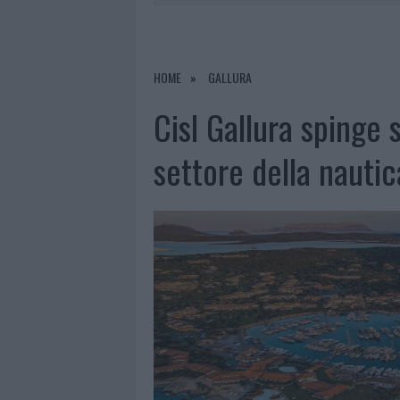
7 AGOSTO 2026
|
OLBIA, DIVIETO DI SOSTA CONT
7 AGOSTO 2026
|
PAUSA CAFFÈ IMPECCABILE: COME 
7 AGOSTO 2026
|
MONTE PINO, LA FINE DI UN LUN
HOME
GALLURA
7 AGOSTO 2026
|
MICHELLE HUNZIKER IN GALLURA,
Cisl Gallura spinge 
settore della nautic