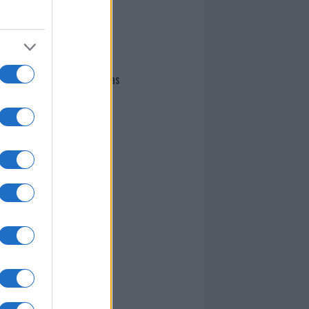
I nostri cari
Giovannimaria Cabras