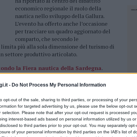
ha riportato al centro del dibattito
economico regionale il ruolo della
nautica nello sviluppo della Gallura.
L’evento ha offerto anche l’occasione
per tracciare un quadro aggiornato del
comparto, che secondo le
 limita più alla sola dimensione del turismo di
un settore produttivo articolato.
ondo la Fiera nautica della Sardegna
.
ica viene oggi descritta come un sistema
i.it -
Do Not Process My Personal Information
pazione e competenze diffuse, oltre a processi
ca lungo tutto il
nord-est
dell’isola. In questa
to opt-out of the sale, sharing to third parties, or processing of your per
formation for targeted advertising by us, please use the below opt-out s
icato come uno degli assi portanti
r selection. Please note that after your opt-out request is processed y
 un sistema che coinvolge porti turistici,
eing interest-based ads based on personal information utilized by us or
cnici, logistica, accoglienza e turismo nautico
disclosed to third parties prior to your opt-out. You may separately opt-
egretario generale Cisl Gallura – con migliaia di
losure of your personal information by third parties on the IAB’s list of
NEC