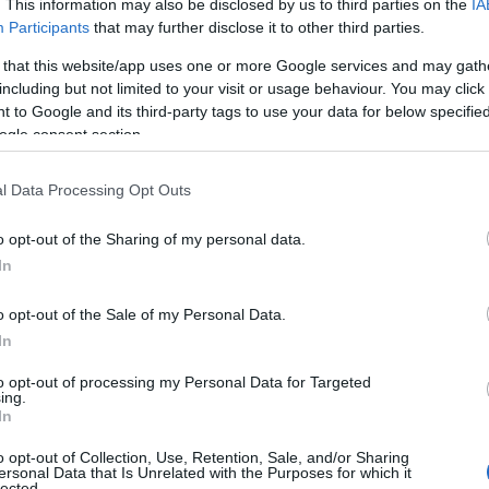
Costa Smeralda, Palau, La Maddalena e Santa
. This information may also be disclosed by us to third parties on the
IA
Participants
that may further disclose it to other third parties.
 that this website/app uses one or more Google services and may gath
icativo
riguarda anche il percorso formativo
including but not limited to your visit or usage behaviour. You may click 
to istituito il
corso di laurea in Ingegneria
 to Google and its third-party tags to use your data for below specifi
uelli attivi a Genova, Trieste e Napoli, una
ogle consent section.
tiva di un orientamento stabile verso la blue
 competenze specialistiche legate al mare.
l Data Processing Opt Outs
percorsi universitari direttamente collegati
o opt-out of the Sharing of my personal data.
ifica che esiste ormai una visione industriale
In
randano.
o opt-out of the Sale of my Personal Data.
ttore, la
Cisl Gallura
richiama anche
In
avoro e sulla necessità di accompagnare la
ivelli di tutela e formazione. L’organizzazione
to opt-out of processing my Personal Data for Targeted
ing.
l’espansione del comparto dovrebbe procedere
In
e professionalità
e alla stabilità
o opt-out of Collection, Use, Retention, Sale, and/or Sharing
ersonal Data that Is Unrelated with the Purposes for which it
lected.