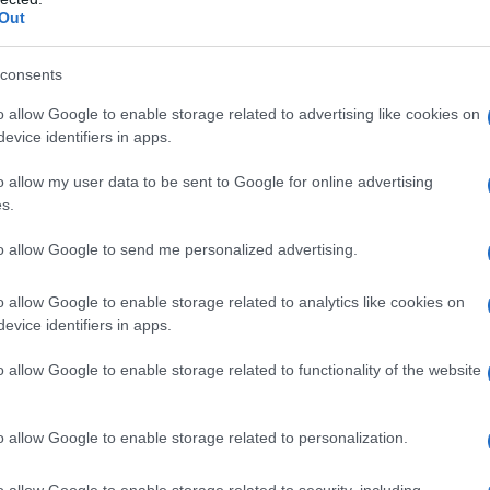
’economia gallurese
deve continuare a
Out
cupazionale, sicurezza e corrette applicazioni
o -. La competitività della nautica del territorio
consents
ificato, competenze e contratti che
o allow Google to enable storage related to advertising like cookies on
tori,
evitando il ricorso a forme
evice identifiers in apps.
d accordi non sottoscritti dalle organizzazioni
tative”.
o allow my user data to be sent to Google for online advertising
s.
ene descritta come un’area che sta
to allow Google to send me personalized advertising.
 produttiva legata al mare. La nautica, in
comparti in grado di coniugare attività
o allow Google to enable storage related to analytics like cookies on
gica
, formazione e occupazione, assumendo un
evice identifiers in apps.
omici più dinamici della Sardegna.
o allow Google to enable storage related to functionality of the website
o allow Google to enable storage related to personalization.
azionali?
o allow Google to enable storage related to security, including