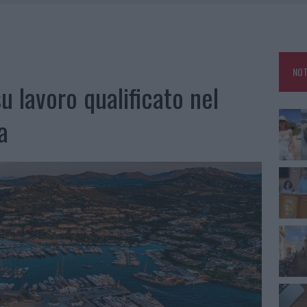
RO SPACCIO E DEGRADO: ESPLODE LA PROTESTA
SCEGLIERE LA SOLUZIONE IDEALE PER LA CASA E L’UFFICIO
GO DOLORE: STORIA E RINASCITA DELLA STRADA CHE SEGNÒ LA GALLURA
NOT
 BELLA ANCHE DAL VIVO: UN AMICO VIP SVELA COME FA
su lavoro qualificato nel
a