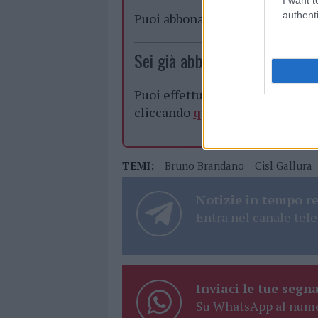
authenti
Puoi abbonarti a
soli € 1,10 al
Sei già abbonato?
Puoi effettuare l'accesso andan
cliccando
qui
TEMI:
Bruno Brandano
Cisl Gallura
Notizie in tempo r
Entra nel canale tele
Inviaci le tue segna
Su WhatsApp al nume