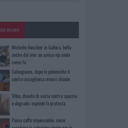
IZIE RECENTI
Michelle Hunziker in Gallura, bella
anche dal vivo: un amico vip svela
come fa
Calangianus, dopo le polemiche il
centro accoglienza minori chiude
Olbia, divieto di sosta contro spaccio
e degrado: esplode la protesta
Pausa caffè impeccabile: come
scegliere la soluzione ideale per la