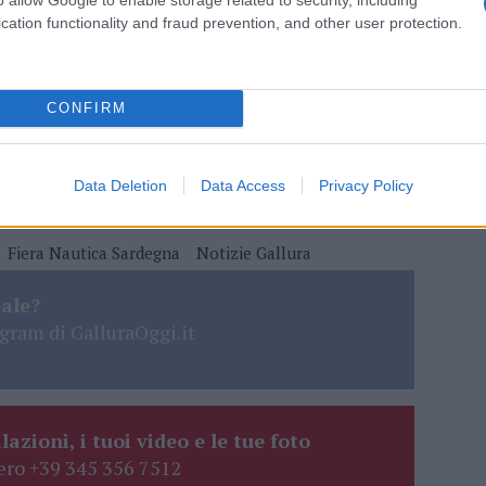
cation functionality and fraud prevention, and other user protection.
 mese
cliccando
qui
CONFIRM
do nella sezione
Login
dal menù del sito o
Data Deletion
Data Access
Privacy Policy
Fiera Nautica Sardegna
Notizie Gallura
eale?
gram di GalluraOggi.it
lazioni, i tuoi video e le tue foto
ro +39 345 356 7512