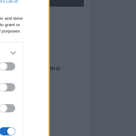
B’s List of
Mario Malu
er and store
to grant or
ed purposes
Paolo Pinna
Martina Agostina Diturco
I nostri cari
I nostri cari