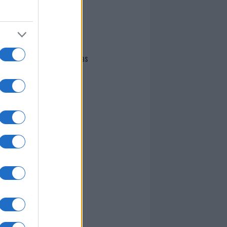
I nostri cari
Giovannimaria Cabras