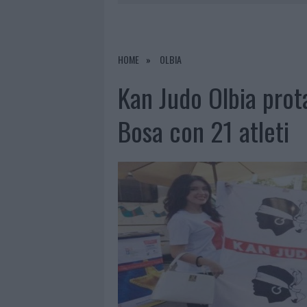
7 AGOSTO 2026
|
CALANGIANUS, DOPO LE POLEMIC
7 AGOSTO 2026
|
OLBIA, DIVIETO DI SOSTA CONT
7 AGOSTO 2026
|
PAUSA CAFFÈ IMPECCABILE: COME 
HOME
OLBIA
7 AGOSTO 2026
|
LE PREVISIONI METEO PER IL WEE
Kan Judo Olbia prota
Bosa con 21 atleti