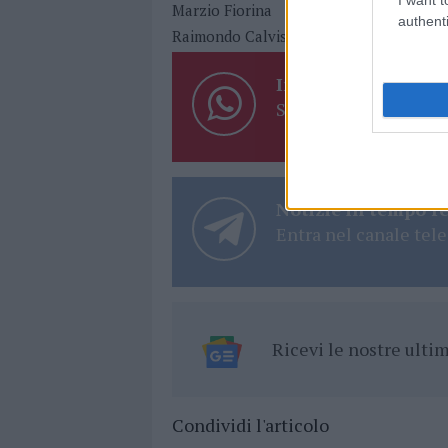
Marzio Fiorina
Maximilian Senes
Nat
authenti
Raimondo Calvisi
Roberto Morittu
T
Inviaci le tue segna
Su WhatsApp al nume
Notizie in tempo r
Entra nel canale tele
Ricevi le nostre ult
Condividi l'articolo