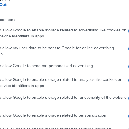
i agonisti.
Out
consents
o allow Google to enable storage related to advertising like cookies on
azionali?
evice identifiers in apps.
o allow my user data to be sent to Google for online advertising
 mese
cliccando
qui
s.
to allow Google to send me personalized advertising.
o allow Google to enable storage related to analytics like cookies on
do nella sezione
Login
dal menù del sito o
evice identifiers in apps.
o allow Google to enable storage related to functionality of the website
u
Carlo Floris
Emanuele Bonelli
Emanuele Carta
o allow Google to enable storage related to personalization.
ancesca Sanna
Gavino Carta
Greta Minissale
a Vittoria Solinas
Mario Fusaro
Marta Muzzoni
o allow Google to enable storage related to security, including