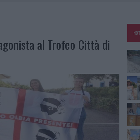
HE IL CENTRO ACCOGLIENZA MINORI CHIUDE
RO SPACCIO E DEGRADO: ESPLODE LA PROTESTA
SCEGLIERE LA SOLUZIONE IDEALE PER LA CASA E L’UFFICIO
NOT
KEND A OLBIA E IN GALLURA
gonista al Trofeo Città di