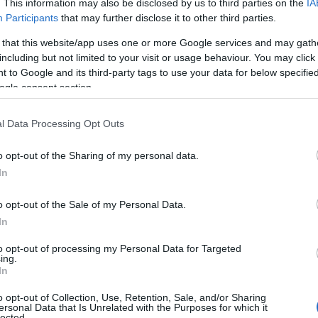
. This information may also be disclosed by us to third parties on the
IA
rico Pattitoni
,
Marzio Fiorina
,
Francesca
Participants
that may further disclose it to other third parties.
uele Bonelli
,
Marta Muzzoni
,
Roberto
 that this website/app uses one or more Google services and may gath
co Varrucciu
e
Angelo Straullu
.
including but not limited to your visit or usage behaviour. You may click 
 to Google and its third-party tags to use your data for below specifi
l presidente e maestro
Angelo Calvisi
, cintura
ogle consent section.
a quarant’anni della realtà sportiva considerata
a Gallura. La società, nel tempo, ha mantenuto
l Data Processing Opt Outs
estazioni giovanili, sviluppando un vivaio
degli insegnanti
Gavino Carta
,
Mario Fusaro
o opt-out of the Sharing of my personal data.
l’attività formativa rivolta ai più piccoli.
In
ività
, la scuola ha promosso progetti sportivi
o opt-out of the Sale of my Personal Data.
l judo per persone con disabilità,
In
o regionale, nazionale e internazionale, oltre a
to opt-out of processing my Personal Data for Targeted
 e attività ludico educative legate alla
ing.
co del
Judo Team Angelo Calvisi
proseguirà
In
ssari, dedicato ancora alle categorie
o opt-out of Collection, Use, Retention, Sale, and/or Sharing
uccessiva partecipazione a una manifestazione
ersonal Data that Is Unrelated with the Purposes for which it
lected.