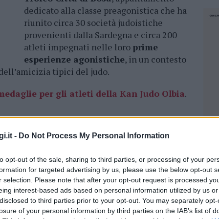
dedicato alla classe preagonistica che ha
riunito circa 30 società judoistiche
provenienti dalla Sardegna e circa 200
atleti impegnati nelle loro
prime
esperienze agonistiche
, in un contesto
dell’amicizia tipici del judo.
medaglie per gli atleti della Kan Judo Olbia
.
1 atleti olbiesi
inseriti nella rappresentativa
si
. Nel corso della manifestazione sono stati
i.it -
Do Not Process My Personal Information
ro secondi posti e undici terzi posti, con un
salire sul gradino più alto del podio
Nicolas
to opt-out of the sale, sharing to third parties, or processing of your per
manuele Carta
,
Mauro Calvisi
e
Carlo
formation for targeted advertising by us, please use the below opt-out s
r selection. Please note that after your opt-out request is processed y
eing interest-based ads based on personal information utilized by us or
disclosed to third parties prior to your opt-out. You may separately opt-
 conquistate da
Emanuele Iorio
,
Gabriel
losure of your personal information by third parties on the IAB’s list of
 Guà
, mentre le medaglie di bronzo sono
NEC