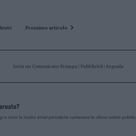
dente
Prossimo articolo
Invia un Comunicato Stampa
|
Pubblicità
|
Segnala
iornato?
ggi e ricevi le nostre email periodiche contenenti le ultime notizie pubbli