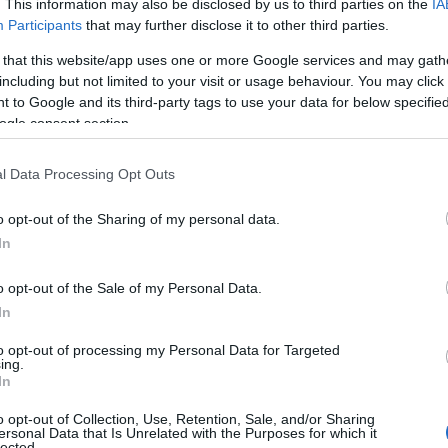
. This information may also be disclosed by us to third parties on the
IA
Participants
that may further disclose it to other third parties.
 that this website/app uses one or more Google services and may gath
a Olbia la mostra e il convegno
including but not limited to your visit or usage behaviour. You may click 
 to Google and its third-party tags to use your data for below specifi
remio Nobel per la Letteratura conferito a
ogle consent section.
ia rinnova il proprio omaggio alla grande autrice
nto culturale che ne valorizza la
l Data Processing Opt Outs
o opt-out of the Sharing of my personal data.
ette in movimento
In
 sport,
del benessere e della condivisione: il
o opt-out of the Sale of my Personal Data.
di Berchidda si trasforma in un grande spazio
In
tti in pista – Un paese in movimento” è più di
scire, partecipare e vivere il territorio in
to opt-out of processing my Personal Data for Targeted
ing.
In
ica della Sardegna
o opt-out of Collection, Use, Retention, Sale, and/or Sharing
ersonal Data that Is Unrelated with the Purposes for which it
lected.