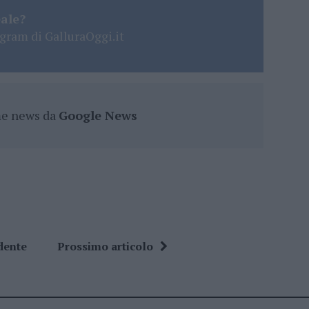
eale?
gram di GalluraOggi.it
ime news da
Google News
dente
Prossimo articolo