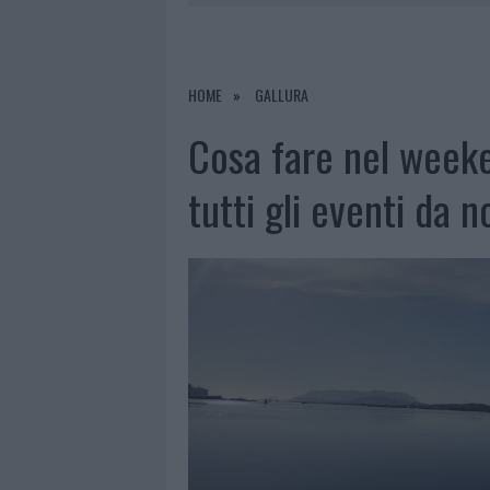
7 AGOSTO 2026
|
CALANGIANUS, DOPO LE POLEMIC
7 AGOSTO 2026
|
OLBIA, DIVIETO DI SOSTA CONT
7 AGOSTO 2026
|
PAUSA CAFFÈ IMPECCABILE: COME 
HOME
GALLURA
7 AGOSTO 2026
|
LE PREVISIONI METEO PER IL WEE
Cosa fare nel weeken
tutti gli eventi da 