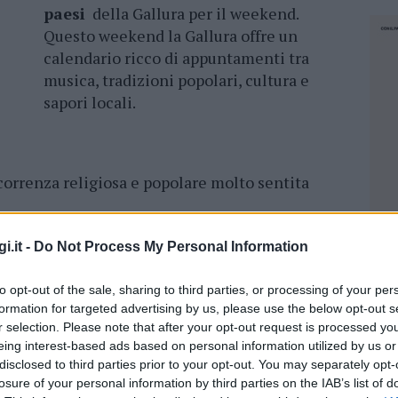
paesi
della Gallura per il weekend.
Questo weekend la Gallura offre un
calendario ricco di appuntamenti tra
musica, tradizioni popolari, cultura e
sapori locali.
correnza religiosa e popolare molto sentita
i devozione, come la messa solenne e la
tro e condivisione per la comunità.
i.it -
Do Not Process My Personal Information
 a Badesi
to opt-out of the sale, sharing to third parties, or processing of your per
formation for targeted advertising by us, please use the below opt-out s
gomare Li Junchi f
arà da cornice a una
r selection. Please note that after your opt-out request is processed y
eing interest-based ads based on personal information utilized by us or
rio e scoperta. La manifestazione, organizzata
disclosed to third parties prior to your opt-out. You may separately opt-
in collaborazione con il Comune di Badesi e con
losure of your personal information by third parties on the IAB’s list of
NEC
egna, propone gare su strada e una prova non