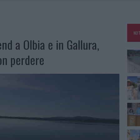
HE IL CENTRO ACCOGLIENZA MINORI CHIUDE
RO SPACCIO E DEGRADO: ESPLODE LA PROTESTA
SCEGLIERE LA SOLUZIONE IDEALE PER LA CASA E L’UFFICIO
NOT
KEND A OLBIA E IN GALLURA
d a Olbia e in Gallura,
non perdere