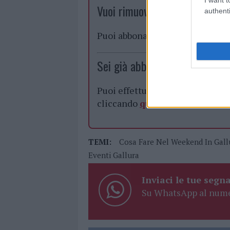
Vuoi rimuovere le pubblicità n
authenti
Puoi abbonarti a
soli € 1,10 al
Sei già abbonato?
Puoi effettuare l'accesso andan
cliccando
qui
TEMI:
Cosa Fare Nel Weekend In Gall
Eventi Gallura
Inviaci le tue segna
Su WhatsApp al nume