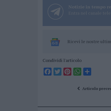
Notizie in tempo r
Entra nel canale tele
Ricevi le nostre ult
Condividi l'articolo
F
T
Pi
W
S
a
w
n
h
h
ce
it
te
at
a
Articolo prece
b
te
re
s
re
o
r
st
A