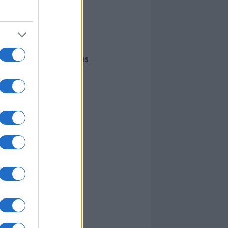
I nostri cari
Giovannimaria Cabras