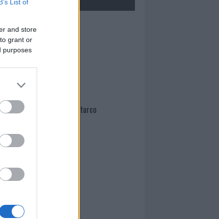
B’s List of
Mario Malu
er and store
to grant or
ed purposes
Paolo Pinna
Martina Agostina Diturco
I nostri cari
I nostri cari