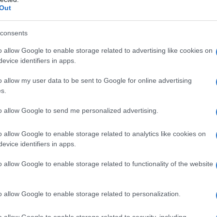
Porto Rotorno ospiterà la quinta edizione
Out
gna
. Sono previsti fino a
150 spazi espositivi
,
eratori economici e una quota riservata a
consents
oni di categoria.
o allow Google to enable storage related to advertising like cookies on
evice identifiers in apps.
gramma per questo weekend nella zona di
o allow my user data to be sent to Google for online advertising
le sagre di paese alle mostre d’arte, ce n’è per
s.
r vivere pienamente la bellezza e l’energia del
to allow Google to send me personalized advertising.
nk utili
per consultare i programmi completi,
le e pianificare una uscita speciale.
o allow Google to enable storage related to analytics like cookies on
evice identifiers in apps.
ncia:
Eventi a Cagliari
o allow Google to enable storage related to functionality of the website
 Sassari
o allow Google to enable storage related to personalization.
o allow Google to enable storage related to security, including