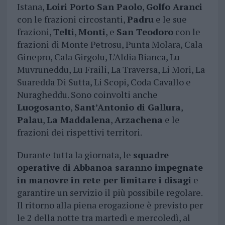
Istana,
Loiri Porto San Paolo
,
Golfo Aranci
con le frazioni circostanti,
Padru
e le sue
frazioni,
Telti
,
Monti
, e
San Teodoro
con le
frazioni di Monte Petrosu, Punta Molara, Cala
Ginepro, Cala Girgolu, L’Aldia Bianca, Lu
Muvruneddu, Lu Fraili, La Traversa, Li Mori, La
Suaredda Di Sutta, Li Scopi, Coda Cavallo e
Nuragheddu. Sono coinvolti anche
Luogosanto
,
Sant’Antonio di Gallura
,
Palau
,
La Maddalena
,
Arzachena
e le
frazioni dei rispettivi territori.
Durante tutta la giornata, le
squadre
operative di Abbanoa saranno impegnate
in manovre in rete per limitare i disagi
e
garantire un servizio il più possibile regolare.
Il ritorno alla piena erogazione è previsto per
le 2 della notte tra martedì e mercoledì, al