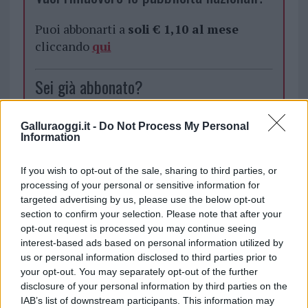
Puoi abbonarti a
soli € 1,10 al mese
cliccando
qui
Sei già abbonato?
Puoi effettuare l'accesso andando nella
Galluraoggi.it -
Do Not Process My Personal
sezione
Login
dal menù del sito o
Information
cliccando
qui
If you wish to opt-out of the sale, sharing to third parties, or
processing of your personal or sensitive information for
targeted advertising by us, please use the below opt-out
TEMI:
Abbanoa Gallura
Acqua Gallura
section to confirm your selection. Please note that after your
Notizie Gallura
Potabilizzatore Agnata
opt-out request is processed you may continue seeing
interest-based ads based on personal information utilized by
Condividi l'articolo
us or personal information disclosed to third parties prior to
your opt-out. You may separately opt-out of the further
F
T
Pi
W
S
disclosure of your personal information by third parties on the
a
w
n
h
h
IAB’s list of downstream participants. This information may