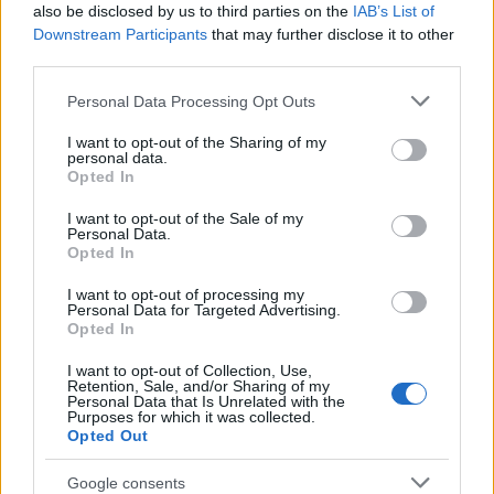
also be disclosed by us to third parties on the
IAB’s List of
ce
it
te
at
a
Downstream Participants
that may further disclose it to other
Articolo precedente
b
te
re
s
re
third parties.
Prossimo articolo
o
r
st
A
Please note that this website/app uses one or more Google
Personal Data Processing Opt Outs
services and may gather and store information including but
o
p
not limited to your visit or usage behaviour. You may click to
I want to opt-out of the Sharing of my
NOTIZIE RECENTI
personal data.
k
p
grant or deny consent to Google and its third-party tags to
Opted In
use your data for below specified purposes in below Google
consent section.
I want to opt-out of the Sale of my
Raid nelle campagne di Berchidda, rischio per
Personal Data.
la rete elettrica
Opted In
I want to opt-out of processing my
Personal Data for Targeted Advertising.
Monte Pino, via i cancelli del cantiere: la Gallura
Opted In
ritrova la strada
I want to opt-out of Collection, Use,
Retention, Sale, and/or Sharing of my
Personal Data that Is Unrelated with the
Nuovi stalli residenti a Palau, il Comune
Purposes for which it was collected.
completa l’iter
Opted Out
Google consents