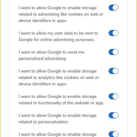
Film internazionale, casting per comparse in
I want to allow Google to enable storage
Costa Smeralda
related to advertising like cookies on web or
device identifiers in apps.
Porto Rotondo ospita la grande sfida della vela
I want to allow my user data to be sent to
nell’estate 2026
Google for online advertising purposes.
I want to allow Google to send me
Controlli all’aeroporto di Olbia, sequestrati
personalized advertising.
caviale e sabbia rubata
I want to allow Google to enable storage
related to analytics like cookies on web or
Migliori cliniche di estetica medicale avanzata
device identifiers in apps.
in Europa: classifica dei 5 centri di riferimento
pe…
I want to allow Google to enable storage
related to functionality of the website or app.
I want to allow Google to enable storage
related to personalization.
I want to allow Google to enable storage