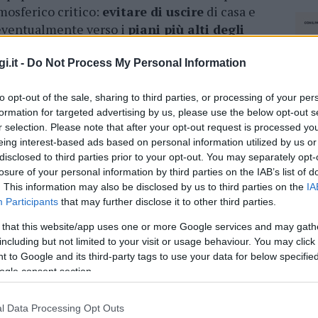
tmosferico critico:
evitare di uscire
di casa e
 eventualmente verso i
piani più alti degli
 dell’evento eventuali beni personali esposti
) e segnalare alle Autorità eventuali
soggetti
i.it -
Do Not Process My Personal Information
ani e disabili.
to opt-out of the sale, sharing to third parties, or processing of your per
ono in campo fin da stamattina. è stata già
formation for targeted advertising by us, please use the below opt-out s
r selection. Please note that after your opt-out request is processed y
a
chiusura delle scuole a fine mattinata.
La
eing interest-based ads based on personal information utilized by us or
edia chiuderanno alle ore 13, mentre le
disclosed to third parties prior to your opt-out. You may separately opt-
losure of your personal information by third parties on the IAB’s list of
. This information may also be disclosed by us to third parties on the
IA
Participants
that may further disclose it to other third parties.
azionali?
 that this website/app uses one or more Google services and may gath
including but not limited to your visit or usage behaviour. You may click 
 mese
cliccando
qui
 to Google and its third-party tags to use your data for below specifi
ogle consent section.
l Data Processing Opt Outs
NEC