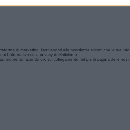
ggi e ricevi le nostre email periodiche contenenti le ultime notizie pubbli
aforma di marketing. Iscrivendoti alla newsletter accetti che le tue info
qui l'informativa sulla privacy di Mailchimp
.
siasi momento facendo clic sul collegamento nel piè di pagina delle nostr