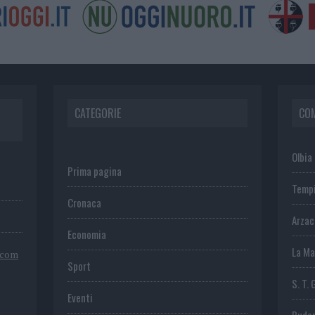
CATEGORIE
CO
Olbia
Prima pagina
Temp
Cronaca
Arza
Economia
La Ma
.com
Sport
S. T. 
Eventi