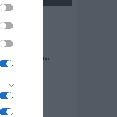
Mario Malu
Paolo Pinna
Martina Agostina Diturco
I nostri cari
I nostri cari