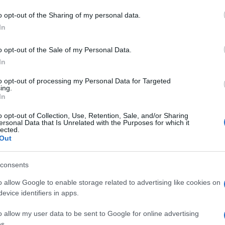
do nella sezione
Login
dal menù del sito o
o opt-out of the Sharing of my personal data.
In
o opt-out of the Sale of my Personal Data.
nza Meteo Golfo Aranci
Scuole Golfo Aranci
In
to opt-out of processing my Personal Data for Targeted
ing.
In
o opt-out of Collection, Use, Retention, Sale, and/or Sharing
ersonal Data that Is Unrelated with the Purposes for which it
lected.
dente
Prossimo articolo
Out
consents
o allow Google to enable storage related to advertising like cookies on
evice identifiers in apps.
o allow my user data to be sent to Google for online advertising
s.