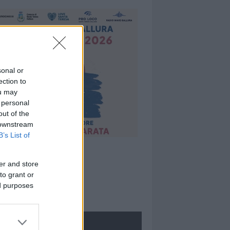
sonal or
ection to
ou may
 personal
out of the
 downstream
B’s List of
er and store
to grant or
ed purposes
ROLOGIE