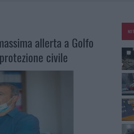
 PER COMPARSE IN COSTA SMERALDA
DE SFIDA DELLA VELA NELL’ESTATE 2026
LBIA, SEQUESTRATI CAVIALE E SABBIA RUBATA
NOT
MEDICALE AVANZATA IN EUROPA: CLASSIFICA DEI 5 CENTRI DI RIFERIMENTO
assima allerta a Golfo
protezione civile