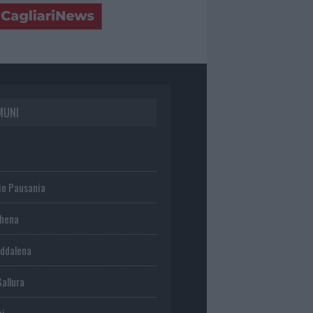
MUNI
io Pausania
chena
ddalena
Gallura