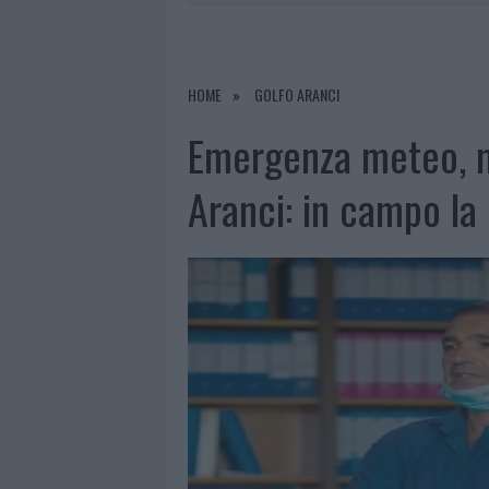
7 AGOSTO 2026
|
FILM INTERNAZIONALE, CASTING
7 AGOSTO 2026
|
PORTO ROTONDO OSPITA LA GRAN
7 AGOSTO 2026
|
CONTROLLI ALL’AEROPORTO DI O
HOME
GOLFO ARANCI
7 AGOSTO 2026
|
MIGLIORI CLINICHE DI ESTETICA 
Emergenza meteo, m
PER I TRATTAMENTI LASER NON INVASIVI
Aranci: in campo la 