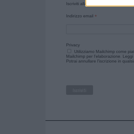
Iscriviti alla newsletter di Gallura O
*
Indirizzo email
Privacy
Utilizziamo Mailchimp come piatt
Mailchimp per l'elaborazione.
Leggi 
Potrai annullare l'iscrizione in qual