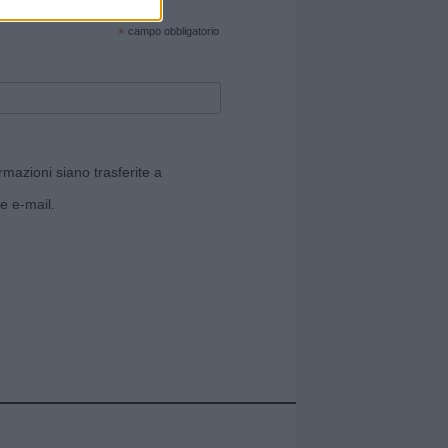
cate sul sito web!
*
campo obbligatorio
rmazioni siano trasferite a
e e-mail.