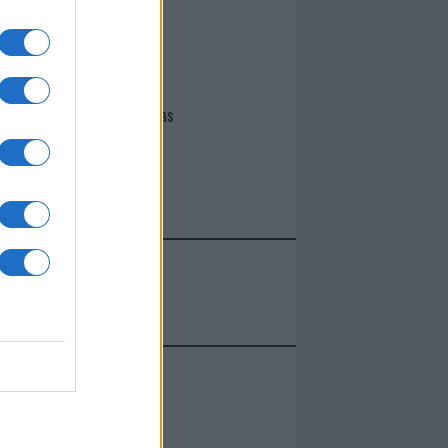
I nostri cari
Giovannimaria Cabras