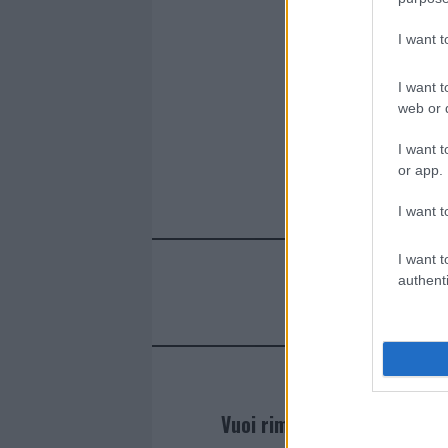
I want 
I want t
web or d
I want t
or app.
I want t
I want t
authenti
Vuoi rimanere sempre agg