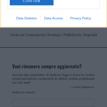
CONFIRM
Data Deletion
Data Access
Privacy Policy
Invia un Comunicato Stampa
|
Pubblicità
|
Segnala
Vuoi rimanere sempre aggiornato?
Iscriviti alla newsletter di Gallura Oggi e ricevi le nostre
email periodiche contenenti le ultime notizie pubblicate
sul sito web!
*
campo obbligatorio
*
Indirizzo email