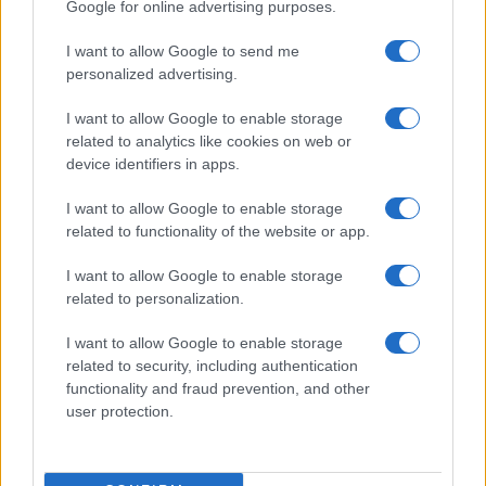
Google for online advertising purposes.
I want to allow Google to send me
personalized advertising.
Martina Agostina Diturco
I want to allow Google to enable storage
related to analytics like cookies on web or
device identifiers in apps.
I nostri cari
I want to allow Google to enable storage
related to functionality of the website or app.
I nostri cari
I want to allow Google to enable storage
related to personalization.
I want to allow Google to enable storage
I nostri cari
related to security, including authentication
functionality and fraud prevention, and other
user protection.
Giovannimaria Cabras