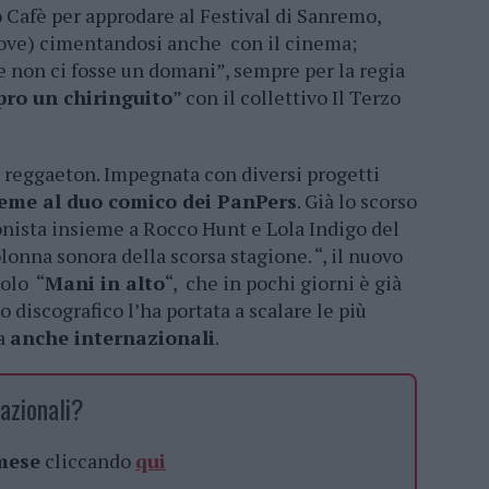
o Cafè per approdare al Festival di Sanremo,
ve) cimentandosi anche con il cinema;
e non ci fosse un domani”, sempre per la regia
pro un chiringuito
” con il collettivo Il Terzo
l reggaeton. Impegnata con diversi progetti
eme al duo comico dei PanPers
. Già lo scorso
onista insieme a Rocco Hunt e Lola Indigo del
olonna sonora della scorsa stagione. “, il nuovo
golo “
Mani in alto
“, che in pochi giorni è già
o discografico l’ha portata a scalare le più
ma
anche internazionali
.
azionali?
 mese
cliccando
qui