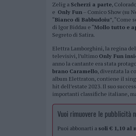
Zelig a
Scherzi a parte
, Colorad
e
Only Fun
– Comico Show (su No
“
Bianco di Babbudoiu
”, “Come s
di Igor Biddau e “
Mollo tutto e a
Segreto di Satira.
Elettra Lamborghini, la regina de
televisivi, l’ultimo
Only Fun insi
anno la cantante era stata protag
brano Caramello
, diventata la c
album Elettraton, contiene il sin
hit dell’estate 2023. Il suo success
importanti classifiche italiane, 
Vuoi rimuovere le pubblicità n
Puoi abbonarti a
soli € 1,10 al