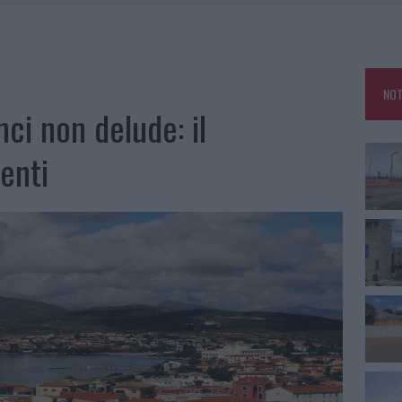
A OLBIA, LA PRIMA AL MOLO BRIN È UN SUCCESSO
USE ANCORA FINO A FINE AGOSTO
CA DELLE METE PIÙ AMATE DELL’ESTATE 2026
NOT
ARMORA, PARCHEGGIO PROVVISORIO A LA MADDALENA
nci non delude: il
enti