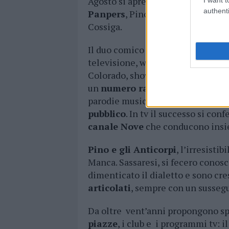
Agosto si apre con il Festival Risa
authenti
Panpers
, Pino e gli Anticorpi ed 
Cossiga.
Il duo comico composto da
Andre
televisione, web e cinema. Dopo e
Colorado, show di Italia. Aprono
un
numero ragguardevole
di fol
parodie musicali, divertenti inte
pubblico
. In tv il successo si c
canale Nove
che conducono ins
Pino e gli Anticorpi
, l’irresist
Manca. Sassaresi, si fecero conosc
dimenticato il dialetto e sono cre
articolati
, sempre con un sussegui
Da oltre vent’anni propongono spe
piazze
, i club e i programmi tv: i