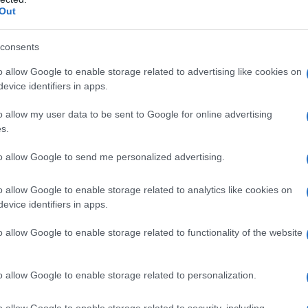
oso, Molella, Gala, Aqua, Soundlowers,
Out
Ponte, Vengaboys e tante tante altre tra le più
a. Il più collaudato
Format Italiano
ispirato
consents
n tutta l’Italia per la
straordinarietà
,
o allow Google to enable storage related to advertising like cookies on
 con cui riesce a coinvolgere cinque
evice identifiers in apps.
nica festa.
o allow my user data to be sent to Google for online advertising
spettacolo che attende l’espletamento delle
s.
il quale a breve verranno forniti i
to allow Google to send me personalized advertising.
o allow Google to enable storage related to analytics like cookies on
a e un trionfo di italianità con i
Casadei
,
evice identifiers in apps.
famosa al mondo che ha fatto ballare almeno
ondata nel 1928 con il suo pop-folk
Mirko
o allow Google to enable storage related to functionality of the website
per il popolo del ballo, proponendo nuovi
 Il
pop-folk
è un genere che attinge alle radici
o allow Google to enable storage related to personalization.
pop nei suoni
e nel linguaggio.
o allow Google to enable storage related to security, including