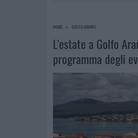
6 AGOSTO 2026
|
NOTRE-DAME DE PARIS CONQUIST
6 AGOSTO 2026
|
TEST TUNNEL OLBIA: RAMPE CHI
6 AGOSTO 2026
|
AGGIUS CONQUISTA LA CLASSIFI
HOME
GOLFO ARANCI
6 AGOSTO 2026
|
NUOVI POSTI AUTO IN VIA LA M
L’estate a Golfo Ara
programma degli ev