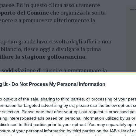
n paese. Ed in questo clima assolutamente
supporto del Comune
che organizza la solita
tenere e a promuovere ulteriormente la
dopo un grande lavoro svolto dagli uffici e non
 bilancio, riesce oggi a divulgare la prima
illare la stagione golfoarancina
.
a soddisfazione di riuscire a programmare la
 anticipiamo una prima sostanziosa parte.
i.it -
Do Not Process My Personal Information
ri turisti
un cartellone di eventi
che vede la
ti che oramai da tempo caratterizzano la
to opt-out of the sale, sharing to third parties, or processing of your per
tività
che sapranno catalizzare l’attenzione ed
formation for targeted advertising by us, please use the below opt-out s
amo
ogni iniziativa possibile
per tenere alto il
r selection. Please note that after your opt-out request is processed y
si è conquistato nel
panorama turistico
eing interest-based ads based on personal information utilized by us or
disclosed to third parties prior to your opt-out. You may separately opt-
losure of your personal information by third parties on the IAB’s list of
NEC