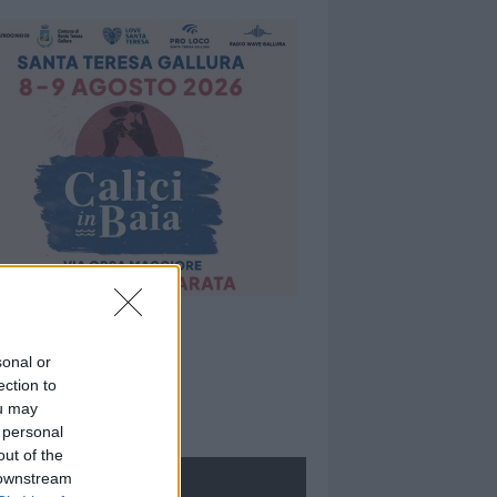
sonal or
ection to
ou may
 personal
out of the
 downstream
ROLOGIE