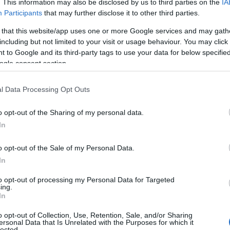
International Short Film Fest
, pochi giorni
. This information may also be disclosed by us to third parties on the
IA
no al
16
il paese sarà inondato dai colori e dai
Participants
that may further disclose it to other third parties.
 that this website/app uses one or more Google services and may gath
including but not limited to your visit or usage behaviour. You may click 
di street food Internazionale composto da
 to Google and its third-party tags to use your data for below specifi
provengono dall’
America Latina
. Sono
ogle consent section.
: Argentina, Brasile, Messico, Cuba, Spagna. È
 Festa della
Festa del Gusto
come espositori
l Data Processing Opt Outs
acoli. Balli di gruppo, salsa,
balli latino-
o opt-out of the Sharing of my personal data.
ngoli. Artisti cubani che suonano live rendono
In
e. La
cucina
è a vista, soprattutto con gli arrosti
 cubani, mojto, etc. L’evento, a
ingresso
o opt-out of the Sale of my Personal Data.
itatori
in ogni sua edizione.
In
.
Nostalgia 90
sarà il format che in piazza
to opt-out of processing my Personal Data for Targeted
ing.
liaia di persone
con i ritmi di fine duemila.
In
el tempo, faremo un tuffo nel passato e
ci
o opt-out of Collection, Use, Retention, Sale, and/or Sharing
ersonal Data that Is Unrelated with the Purposes for which it
netici di Haddaway
, Robert Miles,Snap,
lected.