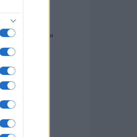
I nostri cari
Giovannimaria Cabras