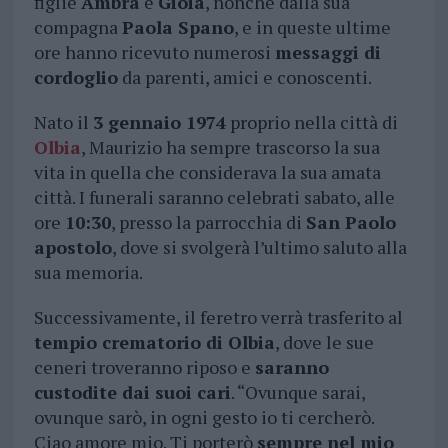
figlie
Ambra
e
Gioia
, nonché dalla sua
compagna
Paola Spano
, e in queste ultime
ore hanno ricevuto numerosi
messaggi di
cordoglio
da parenti, amici e conoscenti.
Nato il
3 gennaio 1974
proprio nella città di
Olbia
, Maurizio ha sempre trascorso la sua
vita in quella che considerava la sua amata
città. I funerali saranno celebrati sabato, alle
ore
10:30
, presso la parrocchia di
San Paolo
apostolo
, dove si svolgerà l’ultimo saluto alla
sua memoria.
Successivamente, il feretro verrà trasferito al
tempio crematorio di Olbia
, dove le sue
ceneri troveranno riposo e
saranno
custodite dai suoi cari
. “Ovunque sarai,
ovunque sarò, in ogni gesto io ti cercherò.
Ciao amore mio. Ti porterò
sempre nel mio