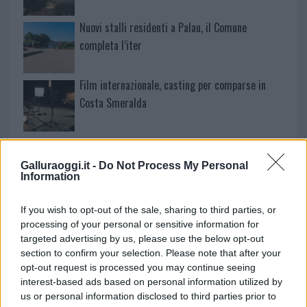
Nuovi stalli residenti a Palau, il Comune
completa l’iter
Film internazionale, casting per comparse in
Costa Smeralda
Porto Rotondo ospita la grande sfida della vela
nell’estate 2026
Galluraoggi.it -
Do Not Process My Personal
Information
Controlli all’aeroporto di Olbia, sequestrati
If you wish to opt-out of the sale, sharing to third parties, or
caviale e sabbia rubata
processing of your personal or sensitive information for
targeted advertising by us, please use the below opt-out
section to confirm your selection. Please note that after your
Migliori cliniche di estetica medicale avanzata
opt-out request is processed you may continue seeing
in Europa: classifica dei 5 centri di riferimento
interest-based ads based on personal information utilized by
pe…
us or personal information disclosed to third parties prior to