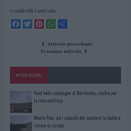
Condividi l'articolo
F
T
Pi
W
S
a
w
n
h
h
ce
it
te
at
a
Articolo precedente
b
te
re
s
re
Prossimo articolo
o
r
st
A
o
p
NOTIZIE RECENTI
k
p
Raid nelle campagne di Berchidda, rischio per
la rete elettrica
Monte Pino, via i cancelli del cantiere: la Gallura
ritrova la strada