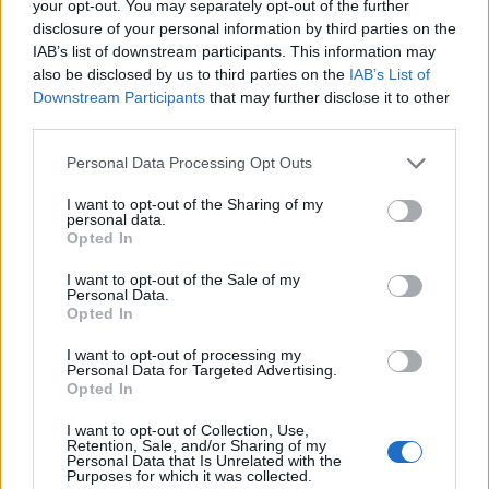
your opt-out. You may separately opt-out of the further
disclosure of your personal information by third parties on the
IAB’s list of downstream participants. This information may
also be disclosed by us to third parties on the
IAB’s List of
Downstream Participants
that may further disclose it to other
third parties.
Please note that this website/app uses one or more Google
Personal Data Processing Opt Outs
services and may gather and store information including but
not limited to your visit or usage behaviour. You may click to
I want to opt-out of the Sharing of my
personal data.
grant or deny consent to Google and its third-party tags to
NECROLOGIE
Opted In
use your data for below specified purposes in below Google
consent section.
I want to opt-out of the Sale of my
Personal Data.
Mario Malu
Opted In
I want to opt-out of processing my
Personal Data for Targeted Advertising.
Paolo Pinna
Opted In
I want to opt-out of Collection, Use,
Retention, Sale, and/or Sharing of my
Personal Data that Is Unrelated with the
Purposes for which it was collected.
Martina Agostina Diturco