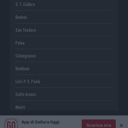
S. T. Gallura
Budoni
San Teodoro
Palau
Calangianus
Buddusò
Loiri P. S. Paolo
Golfo Aranci
Monti
Telti
App di Gallura Oggi
×
Scarica ora