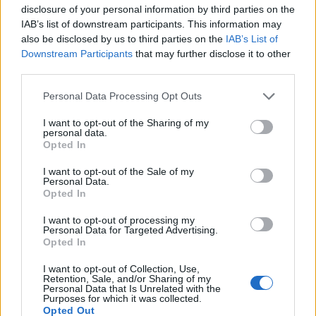
disclosure of your personal information by third parties on the
IAB’s list of downstream participants. This information may
also be disclosed by us to third parties on the
IAB’s List of
Downstream Participants
that may further disclose it to other
third parties.
Please note that this website/app uses one or more Google
Personal Data Processing Opt Outs
services and may gather and store information including but
not limited to your visit or usage behaviour. You may click to
I want to opt-out of the Sharing of my
NECROLOGIE
personal data.
grant or deny consent to Google and its third-party tags to
Opted In
use your data for below specified purposes in below Google
consent section.
I want to opt-out of the Sale of my
Mario Malu
Personal Data.
Opted In
I want to opt-out of processing my
Personal Data for Targeted Advertising.
Paolo Pinna
Opted In
I want to opt-out of Collection, Use,
Retention, Sale, and/or Sharing of my
Personal Data that Is Unrelated with the
Martina Agostina Diturco
Purposes for which it was collected.
Opted Out