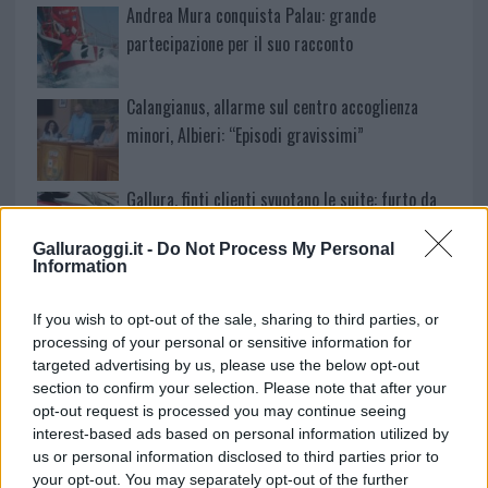
Andrea Mura conquista Palau: grande
partecipazione per il suo racconto
Calangianus, allarme sul centro accoglienza
minori, Albieri: “Episodi gravissimi”
Gallura, finti clienti svuotano le suite: furto da
50mila nel resort
Galluraoggi.it -
Do Not Process My Personal
Information
Meteo Olbia 7 agosto, sole e caldo tornano
protagonisti
If you wish to opt-out of the sale, sharing to third parties, or
processing of your personal or sensitive information for
targeted advertising by us, please use the below opt-out
Test tunnel Olbia: rampe chiuse ancora fino a
section to confirm your selection. Please note that after your
fine agosto
opt-out request is processed you may continue seeing
interest-based ads based on personal information utilized by
us or personal information disclosed to third parties prior to
your opt-out. You may separately opt-out of the further