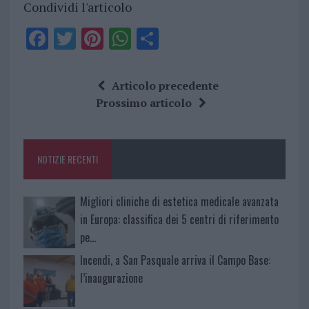
Condividi l'articolo
F
T
Pi
W
S
a
w
n
h
h
ce
it
te
at
a
Articolo precedente
b
te
re
s
re
Prossimo articolo
o
r
st
A
o
p
NOTIZIE RECENTI
k
p
Migliori cliniche di estetica medicale avanzata
in Europa: classifica dei 5 centri di riferimento
pe…
Incendi, a San Pasquale arriva il Campo Base:
l’inaugurazione