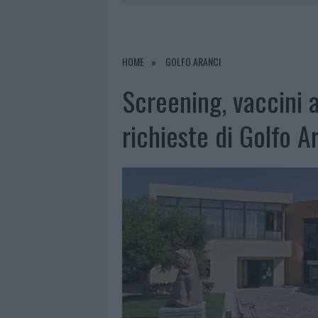
7 AGOSTO 2026
|
MONTE PINO, VIA I CANCELLI DE
7 AGOSTO 2026
|
NUOVI STALLI RESIDENTI A PALA
7 AGOSTO 2026
|
FILM INTERNAZIONALE, CASTING
HOME
GOLFO ARANCI
7 AGOSTO 2026
|
MONTE PINO, LA FINE DI UN LUN
Screening, vaccini an
richieste di Golfo A