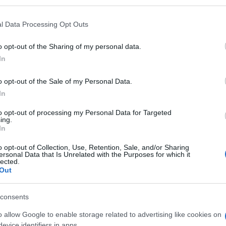
 mese
cliccando
qui
l Data Processing Opt Outs
o opt-out of the Sharing of my personal data.
In
do nella sezione
Login
dal menù del sito o
o opt-out of the Sale of my Personal Data.
In
to opt-out of processing my Personal Data for Targeted
o Aranci Zona Rossa
ing.
In
eale?
o opt-out of Collection, Use, Retention, Sale, and/or Sharing
gram di GalluraOggi.it
ersonal Data that Is Unrelated with the Purposes for which it
lected.
Out
consents
lazioni, i tuoi video e le tue foto
o allow Google to enable storage related to advertising like cookies on
ro +39 345 356 7512
evice identifiers in apps.