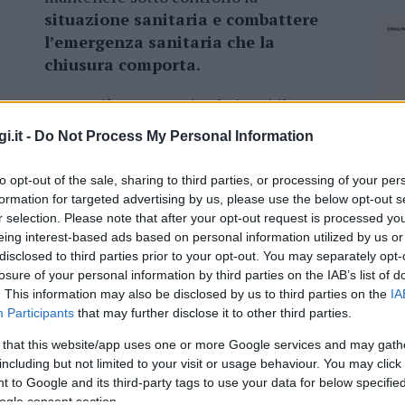
situazione sanitaria e combattere
l’emergenza sanitaria che la
chiusura comporta.
Come già avvenuto in altri casi il
esto di effettuare uno screening di tutta la
i.it -
Do Not Process My Personal Information
 più possibile i contagi. Inoltre si chiede
tutta la nostra popolazione.
to opt-out of the sale, sharing to third parties, or processing of your per
formation for targeted advertising by us, please use the below opt-out s
 solo sanitaria, ma anche economica è stato
r selection. Please note that after your opt-out request is processed y
 della Sardegna un
apposito finanziamento
eing interest-based ads based on personal information utilized by us or
vità commerciali chiuse o limitate dalla
disclosed to third parties prior to your opt-out. You may separately opt-
losure of your personal information by third parties on the IAB’s list of
 cittadino.
. This information may also be disclosed by us to third parties on the
IA
Participants
that may further disclose it to other third parties.
 that this website/app uses one or more Google services and may gath
including but not limited to your visit or usage behaviour. You may click 
azionali?
 to Google and its third-party tags to use your data for below specifi
NEC
ogle consent section.