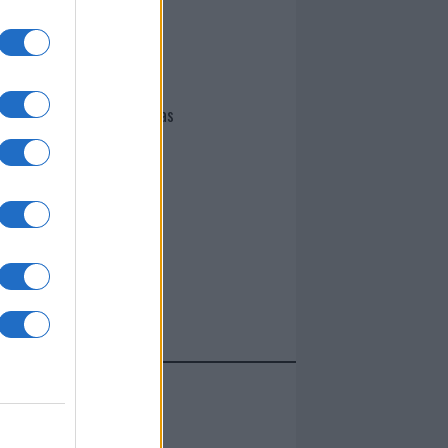
I nostri cari
Giovannimaria Cabras