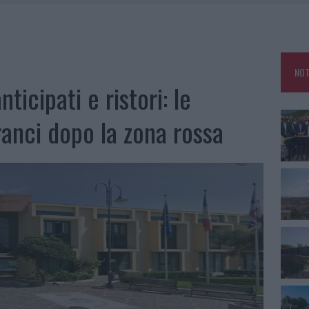
L CANTIERE: LA GALLURA RITROVA LA STRADA
U, IL COMUNE COMPLETA L’ITER
 PER COMPARSE IN COSTA SMERALDA
NOT
GO DOLORE: STORIA E RINASCITA DELLA STRADA CHE SEGNÒ LA GALLURA
ticipati e ristori: le
ranci dopo la zona rossa