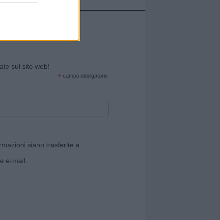
cate sul sito web!
*
campo obbligatorio
rmazioni siano trasferite a
e e-mail.