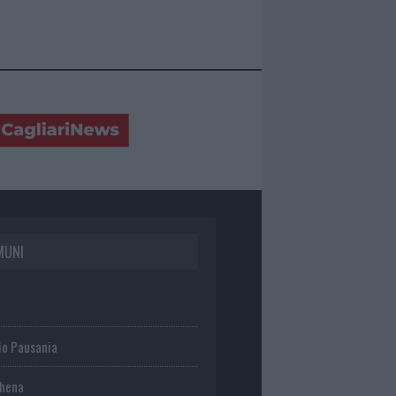
MUNI
io Pausania
chena