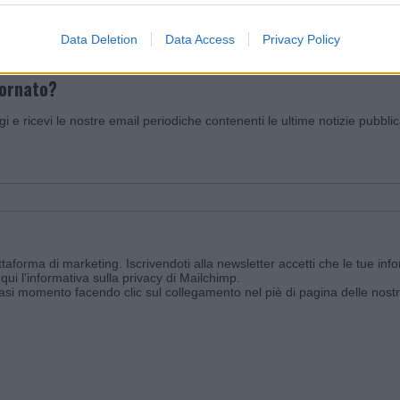
Data Deletion
Data Access
Privacy Policy
iornato?
ggi e ricevi le nostre email periodiche contenenti le ultime notizie pubbli
aforma di marketing. Iscrivendoti alla newsletter accetti che le tue info
qui l'informativa sulla privacy di Mailchimp
.
siasi momento facendo clic sul collegamento nel piè di pagina delle nostr