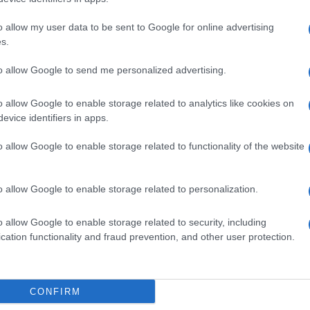
o allow my user data to be sent to Google for online advertising
s.
ime news da
Google News
to allow Google to send me personalized advertising.
o allow Google to enable storage related to analytics like cookies on
evice identifiers in apps.
o allow Google to enable storage related to functionality of the website
o allow Google to enable storage related to personalization.
dente
Prossimo articolo
o allow Google to enable storage related to security, including
cation functionality and fraud prevention, and other user protection.
Invia un Comunicato Stampa
|
Pubblicità
|
Segnala
CONFIRM