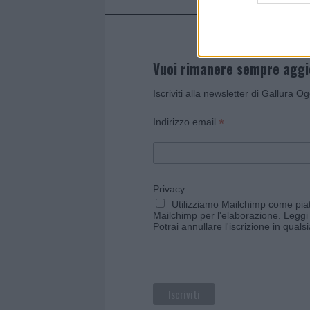
Vuoi rimanere sempre agg
Iscriviti alla newsletter di Gallura O
*
Indirizzo email
Privacy
Utilizziamo Mailchimp come piatt
Mailchimp per l'elaborazione.
Leggi 
Potrai annullare l'iscrizione in qual