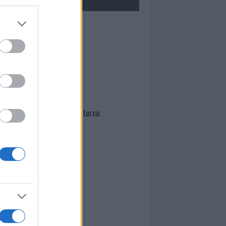
Mario Malu
Paolo Pinna
Martina Agostina Diturco
I nostri cari
I nostri cari