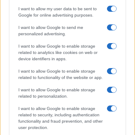
I want to allow my user data to be sent to
Google for online advertising purposes.
Ricevi le nostre ultime news
I want to allow Google to send me
personalized advertising.
da
Google News
I want to allow Google to enable storage
related to analytics like cookies on web or
device identifiers in apps.
Condividi l'articolo
I want to allow Google to enable storage
F
T
Pi
W
S
related to functionality of the website or app.
a
w
n
h
h
I want to allow Google to enable storage
ce
it
te
at
a
related to personalization.
Articolo precedente
b
te
re
s
re
Prossimo articolo
I want to allow Google to enable storage
o
r
st
A
related to security, including authentication
functionality and fraud prevention, and other
o
p
user protection.
NOTIZIE RECENTI