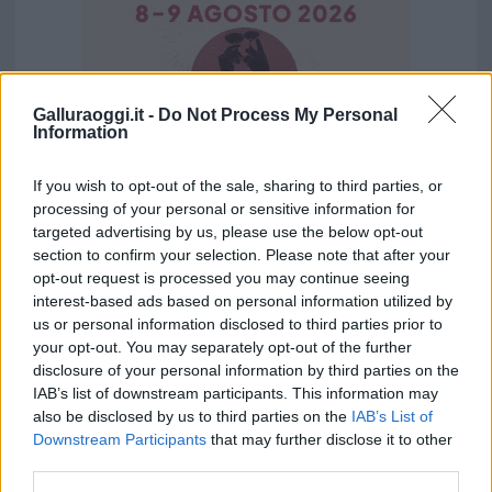
Galluraoggi.it -
Do Not Process My Personal
Information
If you wish to opt-out of the sale, sharing to third parties, or
processing of your personal or sensitive information for
targeted advertising by us, please use the below opt-out
section to confirm your selection. Please note that after your
Vuoi rimuovere le pubblicità nazionali?
opt-out request is processed you may continue seeing
interest-based ads based on personal information utilized by
us or personal information disclosed to third parties prior to
Puoi abbonarti a
soli € 1,10 al mese
your opt-out. You may separately opt-out of the further
cliccando
qui
disclosure of your personal information by third parties on the
IAB’s list of downstream participants. This information may
also be disclosed by us to third parties on the
IAB’s List of
Sei già abbonato?
Downstream Participants
that may further disclose it to other
third parties.
Puoi effettuare l'accesso andando nella