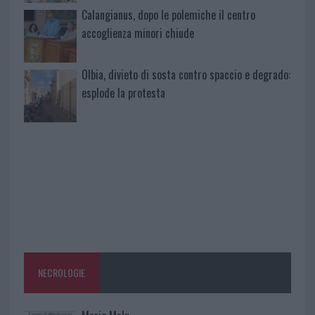
Calangianus, dopo le polemiche il centro
accoglienza minori chiude
Olbia, divieto di sosta contro spaccio e degrado:
esplode la protesta
NECROLOGIE