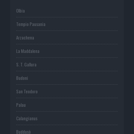
Olbia
Tempio Pausania
Arzachena
La Maddalena
S. T. Gallura
Budoni
San Teodoro
Palau
Calangianus
Buddusò