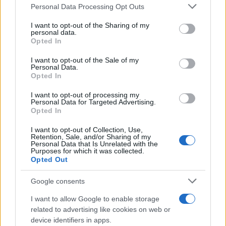
Please note that this website/app uses one or more Google
sezione
Login
dal menù del sito o
Personal Data Processing Opt Outs
services and may gather and store information including but
cliccando
qui
not limited to your visit or usage behaviour. You may click to
I want to opt-out of the Sharing of my
personal data.
grant or deny consent to Google and its third-party tags to
Opted In
use your data for below specified purposes in below Google
TEMI:
Delcomar
Delcomar La Maddalena
consent section.
I want to opt-out of the Sale of my
Personal Data.
Inchiesta Delcomar
Lavoratori Delcomar
Opted In
Notizie in tempo reale?
I want to opt-out of processing my
Personal Data for Targeted Advertising.
Entra nel canale telegram di
Opted In
GalluraOggi.it
I want to opt-out of Collection, Use,
Retention, Sale, and/or Sharing of my
Personal Data that Is Unrelated with the
Purposes for which it was collected.
Opted Out
Inviaci le tue segnalazioni,
Google consents
i tuoi video e le tue foto
Su WhatsApp al numero +39
I want to allow Google to enable storage
345 356 7512
related to advertising like cookies on web or
device identifiers in apps.