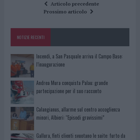
ce
it
te
at
a
Articolo precedente
b
te
re
s
re
Prossimo articolo
o
r
st
A
o
p
NOTIZIE RECENTI
k
p
Incendi, a San Pasquale arriva il Campo Base:
l’inaugurazione
Andrea Mura conquista Palau: grande
partecipazione per il suo racconto
Calangianus, allarme sul centro accoglienza
minori, Albieri: “Episodi gravissimi”
Gallura, finti clienti svuotano le suite: furto da