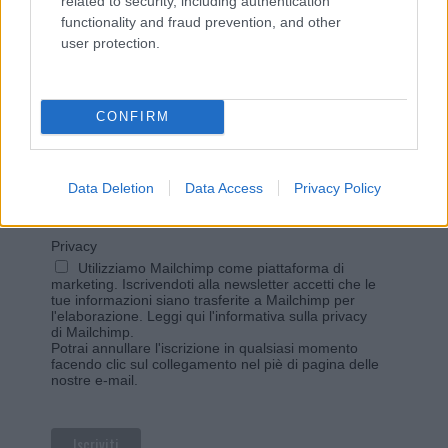
related to security, including authentication
functionality and fraud prevention, and other
user protection.
Vuoi rimanere sempre aggiornato?
Iscriviti alla newsletter di Gallura Oggi e ricevi le nostre
email periodiche contenenti le ultime notizie pubblicate
CONFIRM
sul sito web!
*
campo obbligatorio
*
Indirizzo email
Data Deletion
Data Access
Privacy Policy
Privacy
Utilizziamo Mailchimp come piattaforma di
marketing. Iscrivendoti alla newsletter accetti che le
tue informazioni siano trasferite a Mailchimp per
l'elaborazione.
Leggi qui l'informativa sulla privacy
di Mailchimp
.
Potrai annullare l'iscrizione in qualsiasi momento
facendo clic sul collegamento nel piè di pagina delle
nostre e-mail.