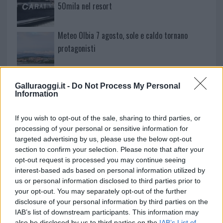
50mila nel resort
Meteo Olbia 7 agosto, sole e caldo tornano
protagonisti
Test tunnel Olbia: rampe chiuse ancora fino a
Galluraoggi.it -
Do Not Process My Personal
fine agosto
Information
If you wish to opt-out of the sale, sharing to third parties, or
Aggius conquista la classifica delle mete più
processing of your personal or sensitive information for
amate dell’estate 2026
targeted advertising by us, please use the below opt-out
section to confirm your selection. Please note that after your
opt-out request is processed you may continue seeing
interest-based ads based on personal information utilized by
us or personal information disclosed to third parties prior to
your opt-out. You may separately opt-out of the further
disclosure of your personal information by third parties on the
IAB’s list of downstream participants. This information may
also be disclosed by us to third parties on the
IAB’s List of