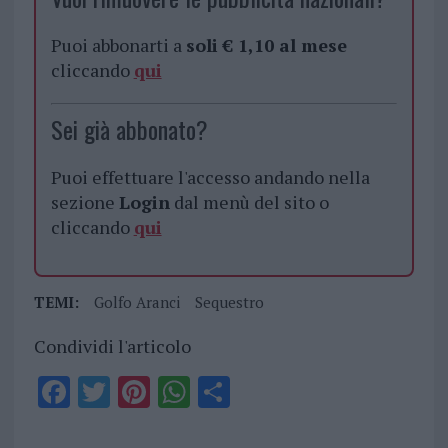
Puoi abbonarti a
soli € 1,10 al mese
cliccando
qui
Sei già abbonato?
Puoi effettuare l'accesso andando nella
sezione
Login
dal menù del sito o
cliccando
qui
TEMI:
Golfo Aranci
Sequestro
Condividi l'articolo
F
T
Pi
W
S
a
w
n
h
h