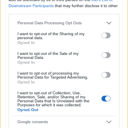
Downstream Participants
that may further disclose it to other
third parties.
NECROLOGIE
Please note that this website/app uses one or more Google
Personal Data Processing Opt Outs
services and may gather and store information including but
not limited to your visit or usage behaviour. You may click to
I want to opt-out of the Sharing of my
Mario Malu
personal data.
grant or deny consent to Google and its third-party tags to
Opted In
use your data for below specified purposes in below Google
consent section.
I want to opt-out of the Sale of my
Personal Data.
Paolo Pinna
Opted In
I want to opt-out of processing my
Personal Data for Targeted Advertising.
Opted In
Martina Agostina Diturco
I want to opt-out of Collection, Use,
Retention, Sale, and/or Sharing of my
Personal Data that Is Unrelated with the
Purposes for which it was collected.
Opted Out
I nostri cari
Google consents