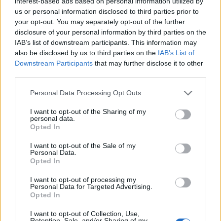
Per la gioia dei nostri bambini vogliamo
interest-based ads based on personal information utilized by
us or personal information disclosed to third parties prior to
sempre
affidarci ai migliori e con tanti
your opt-out. You may separately opt-out of the further
anni di esperienza
, questa agenzia
disclosure of your personal information by third parties on the
garantisce un’animazione competente e
IAB’s list of downstream participants. This information may
divertente, per ogni tipologia di festa.
also be disclosed by us to third parties on the
IAB’s List of
Non lasciarti sfuggire l’occasione di rendere
Downstream Participants
that may further disclose it to other
unico il compleanno dei tuoi figli, l’infanzia è
third parties.
il momento più bello della vita, aggiungerci
Please note that this website/app uses one or more Google
Personal Data Processing Opt Outs
un pizzico di magia sarà bellissimo!
services and may gather and store information including but
not limited to your visit or usage behaviour. You may click to
I want to opt-out of the Sharing of my
personal data.
grant or deny consent to Google and its third-party tags to
Opted In
use your data for below specified purposes in below Google
consent section.
I want to opt-out of the Sale of my
Personal Data.
Opted In
I want to opt-out of processing my
Personal Data for Targeted Advertising.
Opted In
I want to opt-out of Collection, Use,
Retention, Sale, and/or Sharing of my