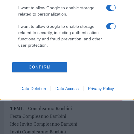
I want to allow Google to enable storage
related to personalization.
Vuoi rimuovere le pubblicità nazionali?
I want to allow Google to enable storage
Puoi abbonarti a
soli € 1,10 al mese
related to security, including authentication
cliccando
qui
functionality and fraud prevention, and other
user protection.
Sei già abbonato?
CONFIRM
Puoi effettuare l'accesso andando nella
sezione
Login
dal menù del sito o
cliccando
qui
Data Deletion
Data Access
Privacy Policy
TEMI:
Compleanno Bambini
Festa Compleanno Bambini
Idee Invito Compleanno Bambini
Inviti Compleanno Bambini