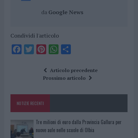
da
Google News
Condividi l'articolo
F
T
Pi
W
S
a
w
n
h
h
ce
it
te
at
a
Articolo precedente
b
te
re
s
re
Prossimo articolo
o
r
st
A
o
p
NOTIZIE RECENTI
k
p
Tre milioni di euro dalla Provincia Gallura per
nuove aule nelle scuole di Olbia