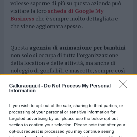
volesse saperne di più su questa azienda può
visitare la loro
scheda di Google My
Business
che è sempre molto dettagliata e
che viene aggiornata spesso .
Questa
agenzia di animazione per bambini
non solo si occupa di tutta l’organizzazione
della location e delle attività, ma anche di
noleggio di gonfiabili e mascotte, sempre così
tanto amate dai più piccoli per giocare e per
fare delle foto memorabili! Se cercherete il
Galluraoggi.it -
Do Not Process My Personal
Information
loro sito internet, troverete un sacco d
i video
e idee per i vostri bambini
per rendere il
If you wish to opt-out of the sale, sharing to third parties, or
loro compleanno l’esperienza più magica di
processing of your personal or sensitive information for
tutto l’anno.
targeted advertising by us, please use the below opt-out
section to confirm your selection. Please note that after your
opt-out request is processed you may continue seeing