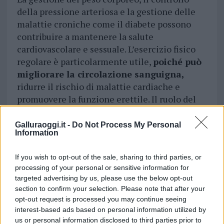
della pressione arteriosa e la gestione delle
malattie croniche come il diabete possono
contribuire a mantenere la salute
cardiovascolare e sessuale. L’esercizio fisico
regolare è particolarmente utile,
poiché può
migliorare la circolazione sanguigna,
ridurre il rischio di malattie cardiache e
promuovere la funzione erettile. Il ruolo del
flusso sanguigno nella DE è cruciale e
fortemente interconnesso con la capacità
Galluraoggi.it -
Do Not Process My Personal
Information
erettile maschile. Una circolazione sanguigna
compromessa può ostacolare il processo di
If you wish to opt-out of the sale, sharing to third parties, or
erezione, influenzando negativamente la vita
processing of your personal or sensitive information for
sessuale e la qualità generale delle relazioni.
targeted advertising by us, please use the below opt-out
section to confirm your selection. Please note that after your
Comprendere il legame tra circolazione
opt-out request is processed you may continue seeing
sanguigna e funzione erettile può fornire agli
interest-based ads based on personal information utilized by
uomini una prospettiva più chiara su come
us or personal information disclosed to third parties prior to