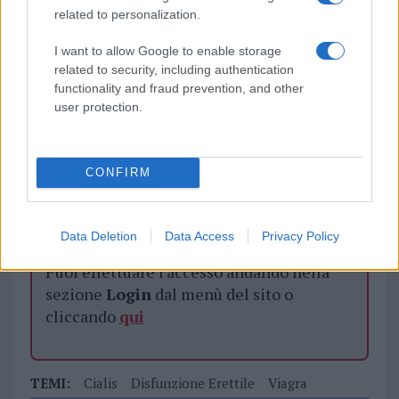
related to personalization.
I want to allow Google to enable storage
related to security, including authentication
functionality and fraud prevention, and other
Vuoi rimuovere le pubblicità nazionali?
user protection.
Puoi abbonarti a
soli € 1,10 al mese
cliccando
qui
CONFIRM
Sei già abbonato?
Data Deletion
Data Access
Privacy Policy
Puoi effettuare l'accesso andando nella
sezione
Login
dal menù del sito o
cliccando
qui
TEMI:
Cialis
Disfunzione Erettile
Viagra