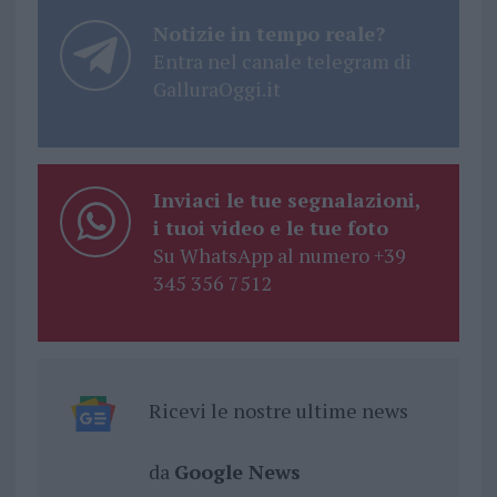
Notizie in tempo reale?
Entra nel canale telegram di
GalluraOggi.it
Inviaci le tue segnalazioni,
i tuoi video e le tue foto
Su WhatsApp al numero +39
345 356 7512
Ricevi le nostre ultime news
da
Google News