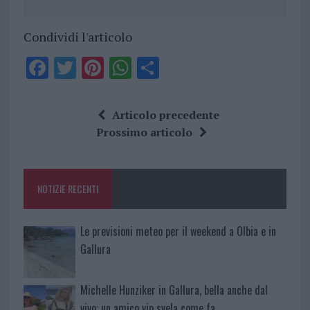
Condividi l'articolo
F
T
Pi
W
S
a
w
n
h
h
ce
it
te
at
a
Articolo precedente
b
te
re
s
re
Prossimo articolo
o
r
st
A
o
p
NOTIZIE RECENTI
k
p
Le previsioni meteo per il weekend a Olbia e in
Gallura
Michelle Hunziker in Gallura, bella anche dal
vivo: un amico vip svela come fa