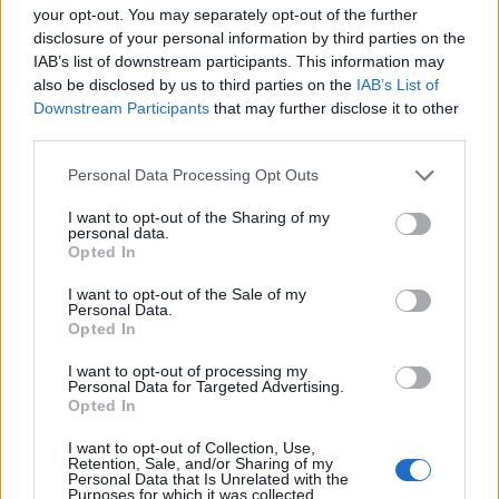
your opt-out. You may separately opt-out of the further
affrontare la DE e prendersi cura della propria
disclosure of your personal information by third parties on the
salute sessuale. È importante sottolineare
che
IAB’s list of downstream participants. This information may
la DE possono essere il risultato di
also be disclosed by us to third parties on the
IAB’s List of
molteplici fattori
e che una valutazione
Downstream Participants
that may further disclose it to other
medica accurata è essenziale per identificare
third parties.
le cause specifiche e raccomandare il
Please note that this website/app uses one or more Google
Personal Data Processing Opt Outs
trattamento più adatto. Promuovere uno stile
services and may gather and store information including but
di vita sano, mantenere il controllo dei fattori
not limited to your visit or usage behaviour. You may click to
I want to opt-out of the Sharing of my
personal data.
grant or deny consent to Google and its third-party tags to
di rischio cardiovascolare e collaborare con
Opted In
use your data for below specified purposes in below Google
professionisti della salute possono contribuire
consent section.
I want to opt-out of the Sale of my
a prevenire e gestire la DE in modo efficace.
Personal Data.
Opted In
I want to opt-out of processing my
Personal Data for Targeted Advertising.
Opted In
I want to opt-out of Collection, Use,
Retention, Sale, and/or Sharing of my
Personal Data that Is Unrelated with the
Purposes for which it was collected.