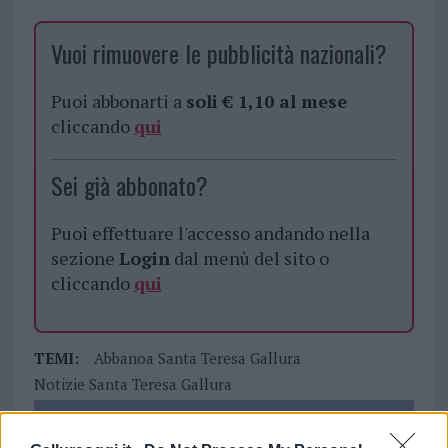
Vuoi rimuovere le pubblicità nazionali?
Puoi abbonarti a
soli € 1,10 al mese
cliccando
qui
Sei già abbonato?
Puoi effettuare l'accesso andando nella
sezione
Login
dal menù del sito o
cliccando
qui
TEMI:
Abbanoa Santa Teresa Gallura
Notizie Santa Teresa Gallura
Notizie in tempo reale?