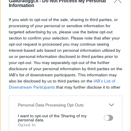
Galluraoggi.it -
Do Not Process My Personal
Entra nel canale telegram di
Information
GalluraOggi.it
If you wish to opt-out of the sale, sharing to third parties, or
processing of your personal or sensitive information for
targeted advertising by us, please use the below opt-out
section to confirm your selection. Please note that after your
Inviaci le tue segnalazioni,
opt-out request is processed you may continue seeing
i tuoi video e le tue foto
interest-based ads based on personal information utilized by
Su WhatsApp al numero +39
us or personal information disclosed to third parties prior to
345 356 7512
your opt-out. You may separately opt-out of the further
disclosure of your personal information by third parties on the
IAB’s list of downstream participants. This information may
also be disclosed by us to third parties on the
IAB’s List of
Downstream Participants
that may further disclose it to other
third parties.
Ricevi le nostre ultime news
Please note that this website/app uses one or more Google
Personal Data Processing Opt Outs
services and may gather and store information including but
da
Google News
not limited to your visit or usage behaviour. You may click to
I want to opt-out of the Sharing of my
personal data.
grant or deny consent to Google and its third-party tags to
Opted In
use your data for below specified purposes in below Google