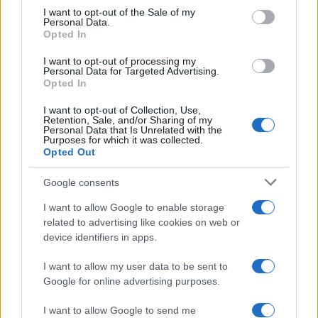
Condividi l'articolo
consent section.
I want to opt-out of the Sale of my
Personal Data.
F
T
Pi
W
S
Opted In
a
w
n
h
h
I want to opt-out of processing my
Personal Data for Targeted Advertising.
ce
it
te
at
a
Opted In
Articolo precedente
b
te
re
s
re
Prossimo articolo
I want to opt-out of Collection, Use,
o
r
st
A
Retention, Sale, and/or Sharing of my
Personal Data that Is Unrelated with the
Purposes for which it was collected.
o
p
Opted Out
NOTIZIE RECENTI
k
p
Google consents
Sangue, musica e solidarietà con Avis Olbia al
I want to allow Google to enable storage
Delta Center
related to advertising like cookies on web or
device identifiers in apps.
Meteo Olbia 9 agosto, temperature in calo
I want to allow my user data to be sent to
Google for online advertising purposes.
I want to allow Google to send me