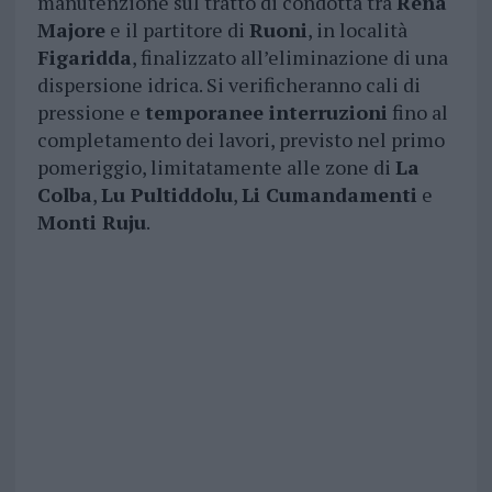
manutenzione sul tratto di condotta tra
Rena
Majore
e il partitore di
Ruoni
, in località
Figaridda
, finalizzato all’eliminazione di una
dispersione idrica. Si verificheranno cali di
pressione e
temporanee interruzioni
fino al
completamento dei lavori, previsto nel primo
pomeriggio, limitatamente alle zone di
La
Colba
,
Lu Pultiddolu
,
Li Cumandamenti
e
Monti Ruju
.