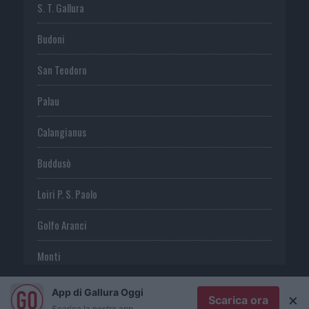
S. T. Gallura
Budoni
San Teodoro
Palau
Calangianus
Buddusò
Loiri P. S. Paolo
Golfo Aranci
Monti
Telti
App di Gallura Oggi
×
Scarica ora
Scarica la nostra app