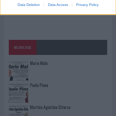
Data Deletion
Data Access
Privacy Policy
NECROLOGIE
Mario Malu
Paolo Pinna
Martina Agostina Diturco