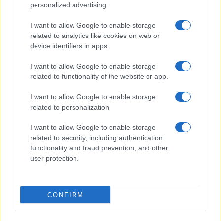
Salmo finisce in ospedale a Catania, ma il tour
personalized advertising.
va avanti: “Sicilia, ci sono”
I want to allow Google to enable storage
related to analytics like cookies on web or
Jovanotti, Gabry Ponte e Alfa: Olbia ombelico del
device identifiers in apps.
mondo per una notte
I want to allow Google to enable storage
related to functionality of the website or app.
Giorgia Meloni a La Maddalena, la vicesindaco:
I want to allow Google to enable storage
“Orgoglio e discrezione per visita privata̶…
related to personalization.
I want to allow Google to enable storage
Incendio nella notte a Olbia, a fuoco due furgoni
related to security, including authentication
functionality and fraud prevention, and other
user protection.
A fuoco un deposito con bombole, intervento dei
vigili del fuoco a Rudalza
CONFIRM