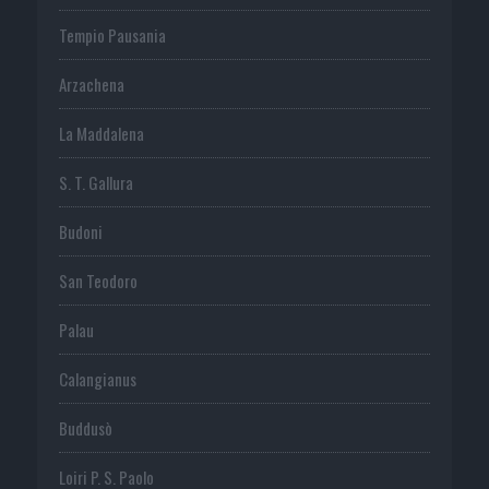
Tempio Pausania
Arzachena
La Maddalena
S. T. Gallura
Budoni
San Teodoro
Palau
Calangianus
Buddusò
Loiri P. S. Paolo