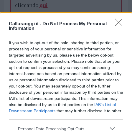
cliccando
qui
Galluraoggi.it -
Do Not Process My Personal
TEMI:
Cibo Sardegna
Prodotti Tipici Sardegna
Information
Inviaci le tue segnalazioni,
If you wish to opt-out of the sale, sharing to third parties, or
i tuoi video e le tue foto
processing of your personal or sensitive information for
Su WhatsApp al numero +39
targeted advertising by us, please use the below opt-out
section to confirm your selection. Please note that after your
345 356 7512
opt-out request is processed you may continue seeing
interest-based ads based on personal information utilized by
us or personal information disclosed to third parties prior to
your opt-out. You may separately opt-out of the further
Notizie in tempo reale?
disclosure of your personal information by third parties on the
IAB’s list of downstream participants. This information may
Entra nel canale telegram di
also be disclosed by us to third parties on the
IAB’s List of
GalluraOggi.it
Downstream Participants
that may further disclose it to other
third parties.
Please note that this website/app uses one or more Google
Personal Data Processing Opt Outs