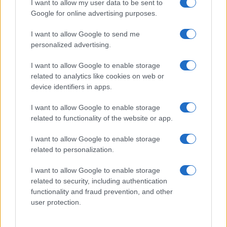
I want to allow my user data to be sent to
Gallura
Google for online advertising purposes.
I want to allow Google to send me
Michelle Hunziker in Gallura, bella anche dal
personalized advertising.
vivo: un amico vip svela come fa
I want to allow Google to enable storage
related to analytics like cookies on web or
Calangianus, dopo le polemiche il centro
device identifiers in apps.
accoglienza minori chiude
I want to allow Google to enable storage
related to functionality of the website or app.
Olbia, divieto di sosta contro spaccio e degrado:
esplode la protesta
I want to allow Google to enable storage
related to personalization.
Pausa caffè impeccabile: come scegliere la
I want to allow Google to enable storage
related to security, including authentication
soluzione ideale per la casa e l’ufficio
functionality and fraud prevention, and other
user protection.
Monte Pino, la fine di un lungo dolore: storia e
rinascita della strada che segnò la Gallura