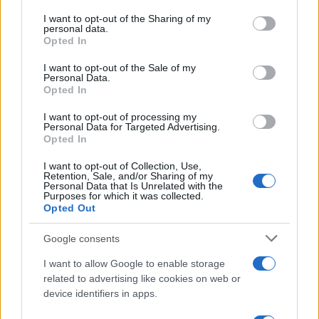
services and may gather and store information including but
not limited to your visit or usage behaviour. You may click to
I want to opt-out of the Sharing of my
Ricevi le nostre ultime news
personal data.
grant or deny consent to Google and its third-party tags to
Opted In
use your data for below specified purposes in below Google
da
Google News
consent section.
I want to opt-out of the Sale of my
Personal Data.
Opted In
Condividi l'articolo
I want to opt-out of processing my
Personal Data for Targeted Advertising.
Opted In
F
T
Pi
W
S
a
w
n
h
h
I want to opt-out of Collection, Use,
Retention, Sale, and/or Sharing of my
ce
it
te
at
a
Personal Data that Is Unrelated with the
Articolo precedente
Purposes for which it was collected.
b
te
re
s
re
Opted Out
Prossimo articolo
o
r
st
A
Google consents
o
p
I want to allow Google to enable storage
NOTIZIE RECENTI
k
p
related to advertising like cookies on web or
device identifiers in apps.
Le previsioni meteo per il weekend a Olbia e in