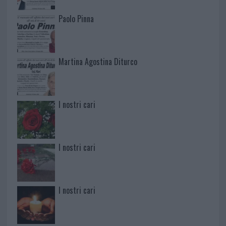
Paolo Pinna
Martina Agostina Diturco
I nostri cari
I nostri cari
I nostri cari