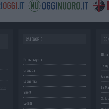
CATEGORIE
CO
Olbia
Prima pagina
Temp
Cronaca
Arza
Economia
La Ma
.com
Sport
S. T. 
Eventi