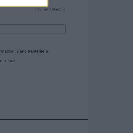
cate sul sito web!
*
campo obbligatorio
rmazioni siano trasferite a
e e-mail.