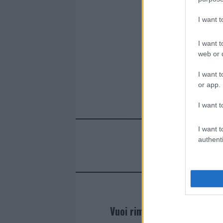
o
r
st
A
o
p
I want 
k
p
I want t
web or d
I want t
or app.
I want t
I want t
authenti
Vuoi rimanere sempre agg