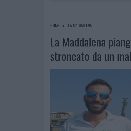
6 AGOSTO 2026
|
METEO OLBIA 7 AGOSTO, SOLE 
6 AGOSTO 2026
|
INCENDI, A SAN PASQUALE ARRIV
6 AGOSTO 2026
|
ANDREA MURA CONQUISTA PALAU
HOME
LA MADDALENA
6 AGOSTO 2026
|
CALANGIANUS, ALLARME SUL CENT
La Maddalena piang
stroncato da un ma