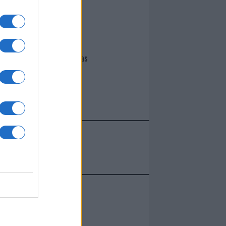
I nostri cari
Giovannimaria Cabras