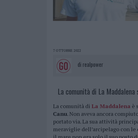
7 OTTOBRE 2022
di
realpower
La comunità di La Maddalena 
La comunità di
La Maddalena
è 
Canu
. Non aveva ancora compiuto
portato via. La sua attività princi
meraviglie dell’arcipelago con le
il mare non era solo il suo posto di