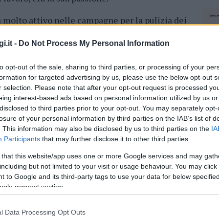
a molto attivo nelle campagne per la pulizia dei
ate dall’associazione “
Un arcipelago senza
one di volontari che si muovono in massa per
i.it -
Do Not Process My Personal Information
 plastiche abbandonate dagli incivili e
to opt-out of the sale, sharing to third parties, or processing of your per
anni era impegnato su questo fronte.
formation for targeted advertising by us, please use the below opt-out s
r selection. Please note that after your opt-out request is processed y
ca, nuova raccolta di rifiuti a Caprera
eing interest-based ads based on personal information utilized by us or
disclosed to third parties prior to your opt-out. You may separately opt-
l’appuntamento previsto per il fine settimana
losure of your personal information by third parties on the IAB’s list of
uti entrare in azione domani. A Matteo, grazie
. This information may also be disclosed by us to third parties on the
IA
Participants
that may further disclose it to other third parties.
tata un zona impervia di
Razzoli
. Ma adesso
 è stato ovviamente annullato in segno di
 that this website/app uses one or more Google services and may gath
addalena si stringe intorno a familiari e
including but not limited to your visit or usage behaviour. You may click 
 to Google and its third-party tags to use your data for below specifi
ogle consent section.
azionali?
l Data Processing Opt Outs
NEC