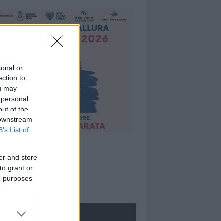
sonal or
ection to
ou may
 personal
out of the
 downstream
B’s List of
er and store
to grant or
ed purposes
ROLOGIE