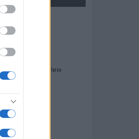
Mario Malu
Paolo Pinna
Martina Agostina Diturco
I nostri cari
I nostri cari