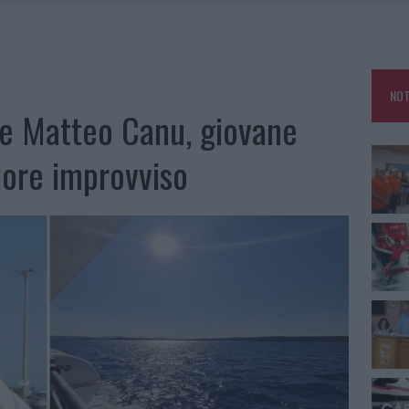
E CALDO TORNANO PROTAGONISTI
A IL CAMPO BASE: L’INAUGURAZIONE
: GRANDE PARTECIPAZIONE PER IL SUO RACCONTO
NOT
RO ACCOGLIENZA MINORI, ALBIERI: “EPISODI GRAVISSIMI”
e Matteo Canu, giovane
lore improvviso