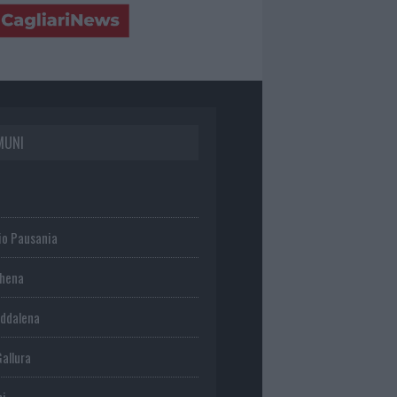
MUNI
io Pausania
chena
ddalena
Gallura