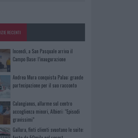
IZIE RECENTI
Incendi, a San Pasquale arriva il
Campo Base: l’inaugurazione
Andrea Mura conquista Palau: grande
partecipazione per il suo racconto
Calangianus, allarme sul centro
accoglienza minori, Albieri: “Episodi
gravissimi”
Gallura, finti clienti svuotano le suite:
furto da 50mila nel resort