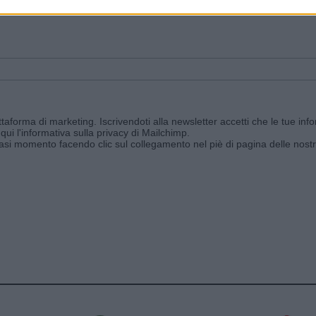
ggi e ricevi le nostre email periodiche contenenti le ultime notizie pubbli
aforma di marketing. Iscrivendoti alla newsletter accetti che le tue info
qui l'informativa sulla privacy di Mailchimp
.
siasi momento facendo clic sul collegamento nel piè di pagina delle nostr