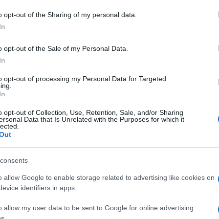
 mese
cliccando
qui
o opt-out of the Sharing of my personal data.
In
o opt-out of the Sale of my Personal Data.
In
do nella sezione
Login
dal menù del sito o
to opt-out of processing my Personal Data for Targeted
ing.
In
o opt-out of Collection, Use, Retention, Sale, and/or Sharing
dalena
Un Arcipelago Senza Plastica
ersonal Data that Is Unrelated with the Purposes for which it
lected.
Out
consents
o allow Google to enable storage related to advertising like cookies on
evice identifiers in apps.
dente
Prossimo articolo
o allow my user data to be sent to Google for online advertising
s.