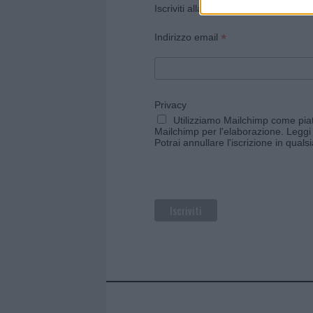
Iscriviti alla newsletter di Gallura O
*
Indirizzo email
Privacy
Utilizziamo Mailchimp come piatt
Mailchimp per l'elaborazione.
Leggi 
Potrai annullare l'iscrizione in qual