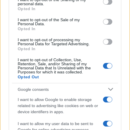
personal data.
grant or deny consent to Google and its third-party tags to
da
Google News
Opted In
use your data for below specified purposes in below Google
consent section.
I want to opt-out of the Sale of my
Personal Data.
Opted In
Condividi l'articolo
I want to opt-out of processing my
F
T
Pi
W
S
Personal Data for Targeted Advertising.
Opted In
a
w
n
h
h
ce
it
te
at
a
I want to opt-out of Collection, Use,
Articolo precedente
Retention, Sale, and/or Sharing of my
Personal Data that Is Unrelated with the
b
te
re
s
re
Prossimo articolo
Purposes for which it was collected.
Opted Out
o
r
st
A
o
p
Google consents
NOTIZIE RECENTI
k
p
I want to allow Google to enable storage
related to advertising like cookies on web or
device identifiers in apps.
Sangue, musica e solidarietà con Avis Olbia al
Delta Center
I want to allow my user data to be sent to
Google for online advertising purposes.