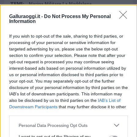
TEMI:
Marina Militare La Maddalena
Notizie La Maddalena
Parcheggi La Maddalena
Galluraoggi.it -
Do Not Process My Personal
Information
Inviaci le tue segnalazioni,
i tuoi video e le tue foto
If you wish to opt-out of the sale, sharing to third parties, or
Su WhatsApp al numero +39
processing of your personal or sensitive information for
345 356 7512
targeted advertising by us, please use the below opt-out
section to confirm your selection. Please note that after your
opt-out request is processed you may continue seeing
interest-based ads based on personal information utilized by
us or personal information disclosed to third parties prior to
Notizie in tempo reale?
your opt-out. You may separately opt-out of the further
Entra nel canale telegram di
disclosure of your personal information by third parties on the
IAB’s list of downstream participants. This information may
GalluraOggi.it
also be disclosed by us to third parties on the
IAB’s List of
Downstream Participants
that may further disclose it to other
third parties.
Please note that this website/app uses one or more Google
Personal Data Processing Opt Outs
Ricevi le nostre ultime news
services and may gather and store information including but
not limited to your visit or usage behaviour. You may click to
I want to opt-out of the Sharing of my