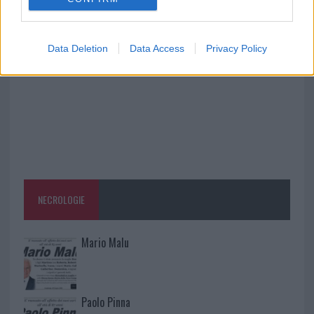
A fuoco un deposito con bombole, intervento dei
vigili del fuoco a Rudalza
Data Deletion
Data Access
Privacy Policy
NECROLOGIE
Mario Malu
Paolo Pinna