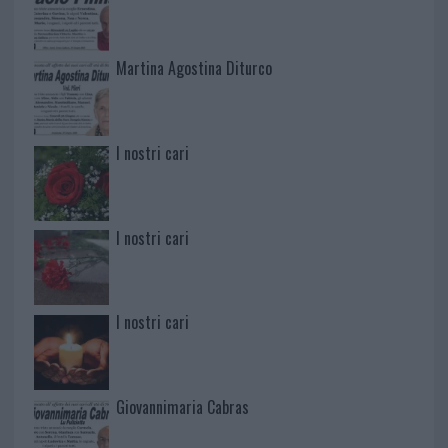
Martina Agostina Diturco
I nostri cari
I nostri cari
I nostri cari
Giovannimaria Cabras