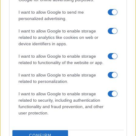
Meteo Olbia 9 agosto, temperature in calo
I want to allow Google to send me
personalized advertising.
I want to allow Google to enable storage
Salmo finisce in ospedale a Catania, ma il tour
related to analytics like cookies on web or
va avanti: “Sicilia, ci sono”
device identifiers in apps.
I want to allow Google to enable storage
Jovanotti, Gabry Ponte e Alfa: Olbia ombelico del
related to functionality of the website or app.
mondo per una notte
I want to allow Google to enable storage
related to personalization.
Giorgia Meloni a La Maddalena, la vicesindaco:
“Orgoglio e discrezione per visita privata̶…
I want to allow Google to enable storage
related to security, including authentication
functionality and fraud prevention, and other
Incendio nella notte a Olbia, a fuoco due furgoni
user protection.
CONFIRM