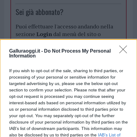
Sei già abbonato?
Puoi effettuare l'accesso andando nella
sezione
Login
dal menù del sito o
cliccando
qui
Galluraoggi.it -
Do Not Process My Personal
Information
TEMI:
FINANZIAMENTI COMUNI
If you wish to opt-out of the sale, sharing to third parties, or
Finanziamenti Enti Locali
Notizie Gallura
processing of your personal or sensitive information for
Notizie Sardegna
Unione Comuni
targeted advertising by us, please use the below opt-out
section to confirm your selection. Please note that after your
Inviaci le tue segnalazioni,
opt-out request is processed you may continue seeing
i tuoi video e le tue foto
interest-based ads based on personal information utilized by
us or personal information disclosed to third parties prior to
Su WhatsApp al numero +39
your opt-out. You may separately opt-out of the further
345 356 7512
disclosure of your personal information by third parties on the
IAB’s list of downstream participants. This information may
also be disclosed by us to third parties on the
IAB’s List of