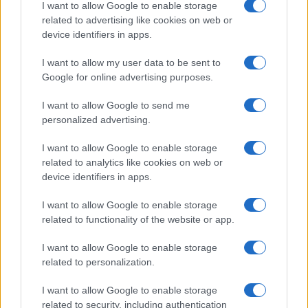
I want to allow Google to enable storage
b
te
re
s
re
Prossimo articolo
related to advertising like cookies on web or
o
r
st
A
device identifiers in apps.
o
p
I want to allow my user data to be sent to
NOTIZIE RECENTI
k
p
Google for online advertising purposes.
I want to allow Google to send me
Robbie Williams incanta il gala del Big Art
personalized advertising.
Festival al Romazzino
I want to allow Google to enable storage
related to analytics like cookies on web or
Maxi piano tra Smeralda Holding e il Comune di
device identifiers in apps.
Arzachena
I want to allow Google to enable storage
related to functionality of the website or app.
Salvini al concerto per De Andrè, la nipote: “Mio
I want to allow Google to enable storage
nonno gli avrebbe chiesto che cazzo ci faceva”
related to personalization.
Stop ai cantieri privati a Olbia, nuove regole
I want to allow Google to enable storage
related to security, including authentication