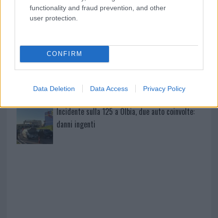
anche a San Pantaleo
functionality and fraud prevention, and other
user protection.
Rapina a Porto Rotondo, due uomini fermati dai
carabinieri
CONFIRM
Auto prende fuoco sulla strada statale 125 a
Olbia, cosa è successo
Data Deletion
Data Access
Privacy Policy
Incidente sulla 125 a Olbia, due auto coinvolte:
danni ingenti