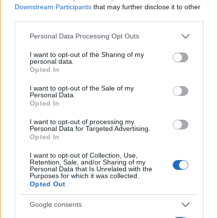
Downstream Participants
that may further disclose it to other
Notizie in tempo reale?
third parties.
Entra nel canale telegram di
Please note that this website/app uses one or more Google
Personal Data Processing Opt Outs
GalluraOggi.it
services and may gather and store information including but
not limited to your visit or usage behaviour. You may click to
I want to opt-out of the Sharing of my
personal data.
grant or deny consent to Google and its third-party tags to
Opted In
use your data for below specified purposes in below Google
consent section.
I want to opt-out of the Sale of my
Personal Data.
Ricevi le nostre ultime news
Opted In
I want to opt-out of processing my
da
Google News
Personal Data for Targeted Advertising.
Opted In
I want to opt-out of Collection, Use,
Condividi l'articolo
Retention, Sale, and/or Sharing of my
Personal Data that Is Unrelated with the
Purposes for which it was collected.
F
T
Pi
W
S
Opted Out
a
w
n
h
h
Google consents
ce
it
te
at
a
Articolo precedente