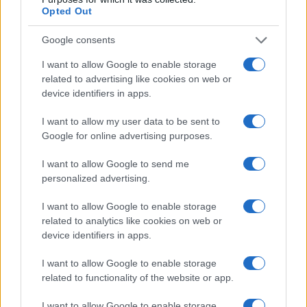
in Europa: classifica dei 5 centri di riferimento
Opted Out
pe…
Incendi, a San Pasquale arriva il Campo Base:
Google consents
l’inaugurazione
I want to allow Google to enable storage
related to advertising like cookies on web or
device identifiers in apps.
Andrea Mura conquista Palau: grande
partecipazione per il suo racconto
I want to allow my user data to be sent to
Google for online advertising purposes.
Calangianus, allarme sul centro accoglienza
I want to allow Google to send me
minori, Albieri: “Episodi gravissimi”
personalized advertising.
I want to allow Google to enable storage
Gallura, finti clienti svuotano le suite: furto da
related to analytics like cookies on web or
50mila nel resort
device identifiers in apps.
I want to allow Google to enable storage
Meteo Olbia 7 agosto, sole e caldo tornano
related to functionality of the website or app.
protagonisti
I want to allow Google to enable storage