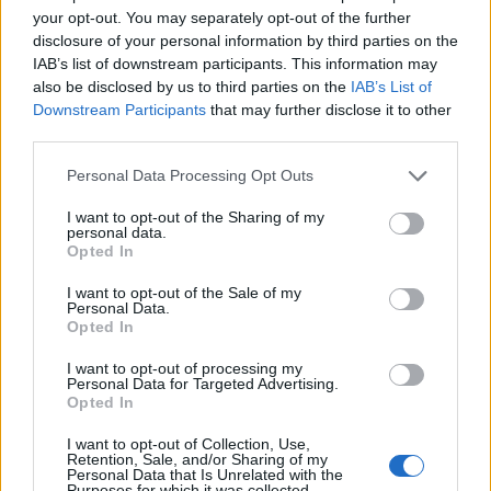
Offerte Lavoro Sardegna
your opt-out. You may separately opt-out of the further
disclosure of your personal information by third parties on the
Condividi l'articolo
IAB’s list of downstream participants. This information may
also be disclosed by us to third parties on the
IAB’s List of
F
T
Pi
W
S
Downstream Participants
that may further disclose it to other
third parties.
a
w
n
h
h
ce
it
te
at
a
Please note that this website/app uses one or more Google
Personal Data Processing Opt Outs
Articolo precedente
services and may gather and store information including but
b
te
re
s
re
Prossimo articolo
not limited to your visit or usage behaviour. You may click to
I want to opt-out of the Sharing of my
personal data.
grant or deny consent to Google and its third-party tags to
o
r
st
A
Opted In
use your data for below specified purposes in below Google
o
p
consent section.
I want to opt-out of the Sale of my
NOTIZIE RECENTI
Personal Data.
k
p
Opted In
I want to opt-out of processing my
Controlli all’aeroporto di Olbia, sequestrati
Personal Data for Targeted Advertising.
caviale e sabbia rubata
Opted In
I want to opt-out of Collection, Use,
Retention, Sale, and/or Sharing of my
Migliori cliniche di estetica medicale avanzata
Personal Data that Is Unrelated with the
Purposes for which it was collected.