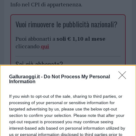
Info nel CPI di appartenenza.
Vuoi rimuovere le pubblicità nazionali?
Puoi abbonarti a
soli € 1,10 al mese
cliccando
qui
Sei già abbonato?
Galluraoggi.it -
Do Not Process My Personal
Puoi effettuare l'accesso andando nella
Information
sezione
Login
dal menù del sito o
cliccando
qui
If you wish to opt-out of the sale, sharing to third parties, or
processing of your personal or sensitive information for
targeted advertising by us, please use the below opt-out
section to confirm your selection. Please note that after your
TEMI:
Cerco Lavoro
Cerco Lavoro Olbia
opt-out request is processed you may continue seeing
Lavoro Olbia
Notizie Olbia
Notizie Sardegna
interest-based ads based on personal information utilized by
Offerte Lavoro
Offerte Lavoro Olbia
us or personal information disclosed to third parties prior to