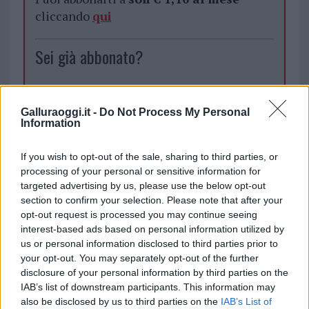
cliccando
qui
Sei già abbonato?
Puoi effettuare l'accesso andando nella
sezione
Login
dal menù del sito o
Galluraoggi.it -
Do Not Process My Personal
cliccando
qui
Information
If you wish to opt-out of the sale, sharing to third parties, or
processing of your personal or sensitive information for
TEMI:
Cerco Lavoro Olbia
Lavoro Olbia
targeted advertising by us, please use the below opt-out
section to confirm your selection. Please note that after your
Inviaci le tue segnalazioni,
opt-out request is processed you may continue seeing
i tuoi video e le tue foto
interest-based ads based on personal information utilized by
Su WhatsApp al numero +39
us or personal information disclosed to third parties prior to
your opt-out. You may separately opt-out of the further
345 356 7512
disclosure of your personal information by third parties on the
IAB’s list of downstream participants. This information may
also be disclosed by us to third parties on the
IAB’s List of