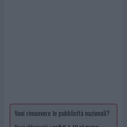
Vuoi rimuovere le pubblicità nazionali?
Puoi abbonarti a
soli € 1,10 al mese