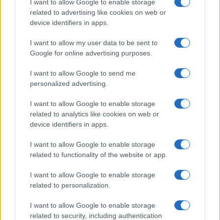
I want to allow Google to enable storage
b
te
re
s
re
Prossimo articolo
related to advertising like cookies on web or
o
r
st
A
device identifiers in apps.
o
p
I want to allow my user data to be sent to
NOTIZIE RECENTI
k
p
Google for online advertising purposes.
I want to allow Google to send me
Salmo finisce in ospedale a Catania, ma il tour
personalized advertising.
va avanti: “Sicilia, ci sono”
I want to allow Google to enable storage
related to analytics like cookies on web or
Jovanotti, Gabry Ponte e Alfa: Olbia ombelico del
device identifiers in apps.
mondo per una notte
I want to allow Google to enable storage
related to functionality of the website or app.
Giorgia Meloni a La Maddalena, la vicesindaco:
“Orgoglio e discrezione per visita privata̶…
I want to allow Google to enable storage
related to personalization.
Incendio nella notte a Olbia, a fuoco due furgoni
I want to allow Google to enable storage
related to security, including authentication