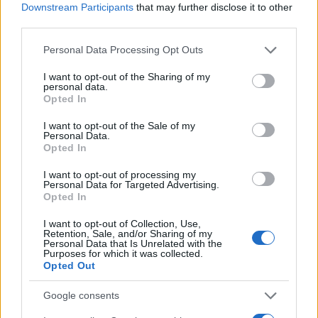
Downstream Participants
that may further disclose it to other
Notizie in tempo reale?
third parties.
Entra nel canale telegram di
Please note that this website/app uses one or more Google
Personal Data Processing Opt Outs
GalluraOggi.it
services and may gather and store information including but
not limited to your visit or usage behaviour. You may click to
I want to opt-out of the Sharing of my
personal data.
grant or deny consent to Google and its third-party tags to
Opted In
use your data for below specified purposes in below Google
consent section.
I want to opt-out of the Sale of my
Personal Data.
Ricevi le nostre ultime news
Opted In
I want to opt-out of processing my
da
Google News
Personal Data for Targeted Advertising.
Opted In
I want to opt-out of Collection, Use,
Condividi l'articolo
Retention, Sale, and/or Sharing of my
Personal Data that Is Unrelated with the
Purposes for which it was collected.
F
T
Pi
W
S
Opted Out
a
w
n
h
h
Google consents
ce
it
te
at
a
Articolo precedente