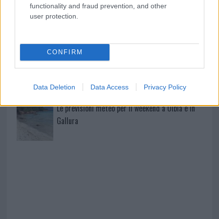
functionality and fraud prevention, and other
user protection.
A fuoco un deposito con bombole, intervento dei
vigili del fuoco a Rudalza
CONFIRM
Ristorante distrutto dalle fiamme a La
Maddalena, incendio a Monti d’à rena
Data Deletion
Data Access
Privacy Policy
Le previsioni meteo per il weekend a Olbia e in
Gallura