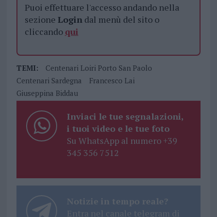
Puoi effettuare l'accesso andando nella
sezione
Login
dal menù del sito o
cliccando
qui
TEMI:
Centenari Loiri Porto San Paolo
Centenari Sardegna
Francesco Lai
Giuseppina Biddau
Inviaci le tue segnalazioni,
i tuoi video e le tue foto
Su WhatsApp al numero +39
345 356 7512
Notizie in tempo reale?
Entra nel canale telegram di