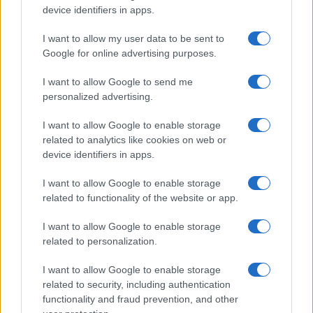
soluzione ideale per la casa e l’ufficio
device identifiers in apps.
I want to allow my user data to be sent to
Monte Pino, la fine di un lungo dolore: storia e
Google for online advertising purposes.
rinascita della strada che segnò la Gallura
I want to allow Google to send me
personalized advertising.
Raid nelle campagne di Berchidda, rischio per
I want to allow Google to enable storage
la rete elettrica
related to analytics like cookies on web or
device identifiers in apps.
I want to allow Google to enable storage
related to functionality of the website or app.
I want to allow Google to enable storage
related to personalization.
I want to allow Google to enable storage
related to security, including authentication
functionality and fraud prevention, and other
NECROLOGIE