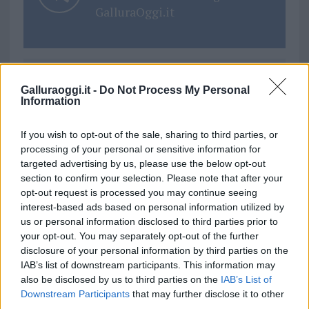
GalluraOggi.it
Ricevi le nostre ultime news
Galluraoggi.it -
Do Not Process My Personal
Information
da
Google News
If you wish to opt-out of the sale, sharing to third parties, or
processing of your personal or sensitive information for
targeted advertising by us, please use the below opt-out
section to confirm your selection. Please note that after your
Condividi l'articolo
opt-out request is processed you may continue seeing
F
T
Pi
W
S
interest-based ads based on personal information utilized by
us or personal information disclosed to third parties prior to
a
w
n
h
h
your opt-out. You may separately opt-out of the further
ce
it
te
at
a
disclosure of your personal information by third parties on the
Articolo precedente
IAB’s list of downstream participants. This information may
b
te
re
s
re
Prossimo articolo
also be disclosed by us to third parties on the
IAB’s List of
o
r
st
A
Downstream Participants
that may further disclose it to other
third parties.