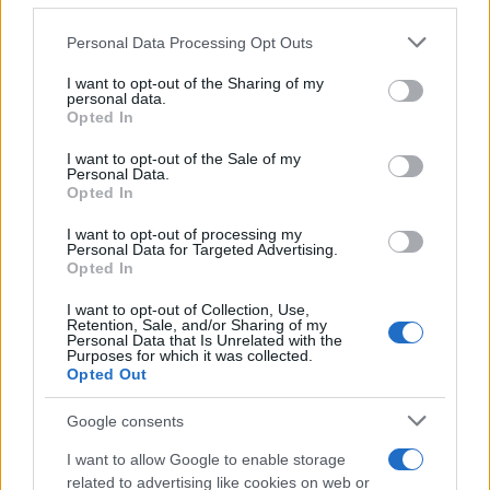
o
p
NOTIZIE RECENTI
Please note that this website/app uses one or more Google
Personal Data Processing Opt Outs
k
p
services and may gather and store information including but
not limited to your visit or usage behaviour. You may click to
I want to opt-out of the Sharing of my
personal data.
Le previsioni meteo per il weekend a Olbia e in
grant or deny consent to Google and its third-party tags to
Opted In
use your data for below specified purposes in below Google
Gallura
consent section.
I want to opt-out of the Sale of my
Personal Data.
Opted In
Michelle Hunziker in Gallura, bella anche dal
vivo: un amico vip svela come fa
I want to opt-out of processing my
Personal Data for Targeted Advertising.
Opted In
Calangianus, dopo le polemiche il centro
I want to opt-out of Collection, Use,
accoglienza minori chiude
Retention, Sale, and/or Sharing of my
Personal Data that Is Unrelated with the
Purposes for which it was collected.
Opted Out
Olbia, divieto di sosta contro spaccio e degrado:
esplode la protesta
Google consents
I want to allow Google to enable storage
Pausa caffè impeccabile: come scegliere la
related to advertising like cookies on web or