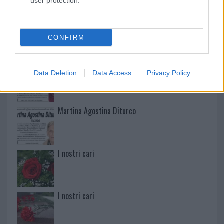
user protection.
Mario Malu
CONFIRM
Paolo Pinna
Data Deletion
Data Access
Privacy Policy
Martina Agostina Diturco
I nostri cari
I nostri cari