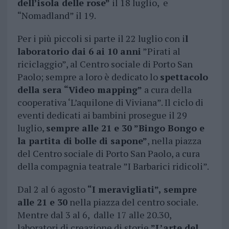
dell’isola delle rose”
il 18 luglio, e
“Nomadland” il 19.
Per i più piccoli si parte il 22 luglio con i
l
laboratorio dai 6 ai 10 anni
”Pirati al
riciclaggio”, al Centro sociale di Porto San
Paolo; sempre a loro è dedicato lo
spettacolo
della sera “Video mapping”
a cura della
cooperativa ‘L’aquilone di Viviana”. Il ciclo di
eventi dedicati ai bambini prosegue il 29
luglio,
sempre alle 21 e 30 ”Bingo Bongo e
la partita di bolle di sapone”
, nella piazza
del Centro sociale di Porto San Paolo, a cura
della compagnia teatrale ”I Barbarici ridicoli”.
Dal 2 al 6 agosto
“I meravigliati”, sempre
alle 21 e 30
nella piazza del centro sociale.
Mentre dal 3 al 6, dalle 17 alle 20.30,
laboratori di creazione di storie
”L’arte del