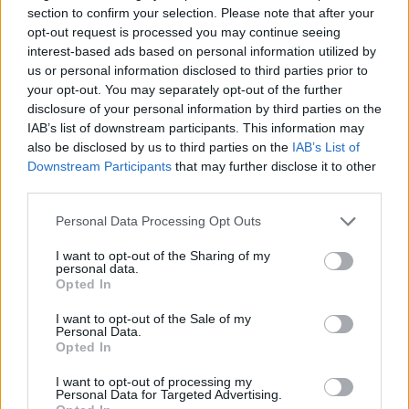
section to confirm your selection. Please note that after your
opt-out request is processed you may continue seeing
interest-based ads based on personal information utilized by
us or personal information disclosed to third parties prior to
your opt-out. You may separately opt-out of the further
disclosure of your personal information by third parties on the
IAB’s list of downstream participants. This information may
also be disclosed by us to third parties on the
IAB’s List of
Downstream Participants
that may further disclose it to other
third parties.
Please note that this website/app uses one or more Google
Personal Data Processing Opt Outs
services and may gather and store information including but
Vuoi rimuovere le pubblicità nazionali?
not limited to your visit or usage behaviour. You may click to
I want to opt-out of the Sharing of my
personal data.
grant or deny consent to Google and its third-party tags to
Opted In
Puoi abbonarti a
soli € 1,10 al mese
use your data for below specified purposes in below Google
cliccando
qui
consent section.
I want to opt-out of the Sale of my
Personal Data.
Opted In
Sei già abbonato?
I want to opt-out of processing my
Personal Data for Targeted Advertising.