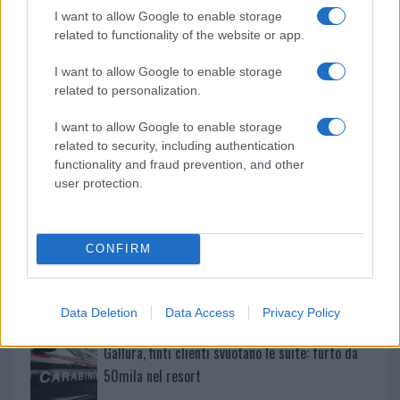
k
p
I want to allow Google to enable storage
related to functionality of the website or app.
Migliori cliniche di estetica medicale avanzata
in Europa: classifica dei 5 centri di riferimento
I want to allow Google to enable storage
related to personalization.
pe…
Incendi, a San Pasquale arriva il Campo Base:
I want to allow Google to enable storage
related to security, including authentication
l’inaugurazione
functionality and fraud prevention, and other
user protection.
Andrea Mura conquista Palau: grande
partecipazione per il suo racconto
CONFIRM
Calangianus, allarme sul centro accoglienza
minori, Albieri: “Episodi gravissimi”
Data Deletion
Data Access
Privacy Policy
Gallura, finti clienti svuotano le suite: furto da
50mila nel resort