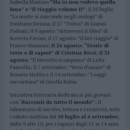
Isabella Mastino
”Ma io non vedevo quella
luna” e ”Il viaggio-volume II”
; il 20 luglio
”La morte si nasconde negli orologi” di
Emiliano Deiana; Il 27 ”Tottoi” di Gianni
Padoan; il 9 agosto: ”Attraverso il libro” di
Roverta Favian; il 17 agosto: ”Il bel viaggio” di
Franco Mannoni;
il 24 agosto: “Storie di
terre e di sapori” di Cristina Ricci; il 31
agosto
: ”Il brevetto scomparso” di Lidia
Fancellu; il 7 settembre: ”Versi d’amare” di
Rosario Melita e il 14 settembre: ”I saggi
raccontano” di Gisella Rubiu
Iniziativa letteraria dedicata ai più giovani
con
‘Racconti da tutto il mondo” :
il
laboratorio di ascolto, lettura e creatività, tutti
i sabato mattina dal
10 luglio al 4 settembre
,
dalle 9 alle 10, per i ragazzi dagli 11 ai 14 anni