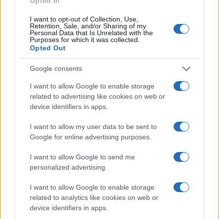
Puoi effettuare l'accesso andando nella
Opted In
sezione
Login
dal menù del sito o
I want to opt-out of Collection, Use,
cliccando
qui
Retention, Sale, and/or Sharing of my
Personal Data that Is Unrelated with the
Purposes for which it was collected.
Opted Out
TEMI:
Comune Di Loiri Porto San Paolo
Google consents
Estate Loiri Porto San Paolo
I want to allow Google to enable storage
Eventi Loiri Porto San Paolo
related to advertising like cookies on web or
device identifiers in apps.
Condividi l'articolo
F
T
Pi
W
S
I want to allow my user data to be sent to
Google for online advertising purposes.
a
w
n
h
h
ce
it
te
at
a
I want to allow Google to send me
Articolo precedente
personalized advertising.
b
te
re
s
re
Prossimo articolo
I want to allow Google to enable storage
o
r
st
A
related to analytics like cookies on web or
o
p
device identifiers in apps.
NOTIZIE RECENTI