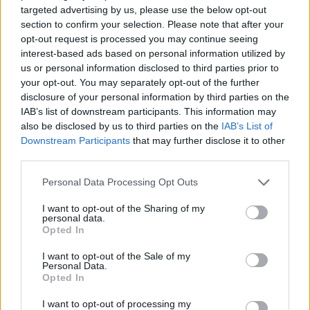
targeted advertising by us, please use the below opt-out
GalluraOggi.it
section to confirm your selection. Please note that after your
opt-out request is processed you may continue seeing
interest-based ads based on personal information utilized by
us or personal information disclosed to third parties prior to
your opt-out. You may separately opt-out of the further
Ricevi le nostre ultime news
disclosure of your personal information by third parties on the
IAB’s list of downstream participants. This information may
also be disclosed by us to third parties on the
IAB’s List of
da
Google News
Downstream Participants
that may further disclose it to other
third parties.
Please note that this website/app uses one or more Google
Condividi l'articolo
Personal Data Processing Opt Outs
services and may gather and store information including but
F
T
Pi
W
S
not limited to your visit or usage behaviour. You may click to
I want to opt-out of the Sharing of my
personal data.
grant or deny consent to Google and its third-party tags to
a
w
n
h
h
Opted In
use your data for below specified purposes in below Google
ce
it
te
at
a
consent section.
I want to opt-out of the Sale of my
Articolo precedente
Personal Data.
b
te
re
s
re
Prossimo articolo
Opted In
o
r
st
A
I want to opt-out of processing my