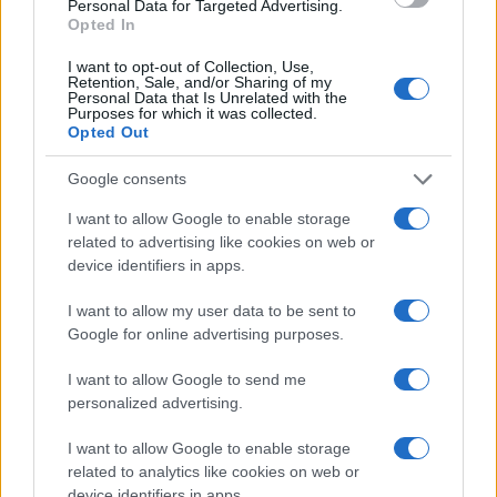
Personal Data for Targeted Advertising.
o
p
Opted In
NOTIZIE RECENTI
k
p
I want to opt-out of Collection, Use,
Retention, Sale, and/or Sharing of my
Personal Data that Is Unrelated with the
Santa Teresa Gallura, nuove regole per la
Purposes for which it was collected.
Opted Out
raccolta differenziata
Google consents
Robbie Williams incanta il gala del Big Art
I want to allow Google to enable storage
Festival al Romazzino
related to advertising like cookies on web or
device identifiers in apps.
Maxi piano tra Smeralda Holding e il Comune di
I want to allow my user data to be sent to
Arzachena
Google for online advertising purposes.
I want to allow Google to send me
Salvini al concerto per De Andrè, la nipote: “Mio
personalized advertising.
nonno gli avrebbe chiesto che cazzo ci faceva”
I want to allow Google to enable storage
related to analytics like cookies on web or
Stop ai cantieri privati a Olbia, nuove regole
device identifiers in apps.