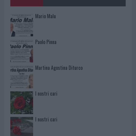
Mario Malu
Paolo Pinna
Martina Agostina Diturco
I nostri cari
I nostri cari