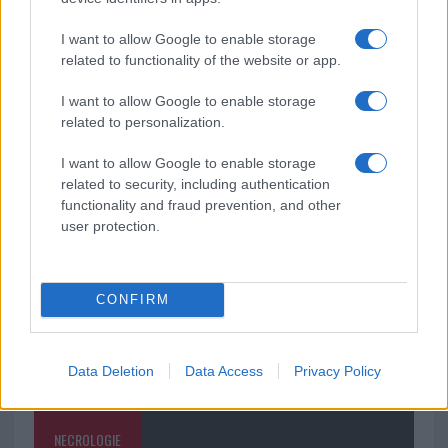
anche a San Pantaleo
I want to allow Google to enable storage
related to functionality of the website or app.
Rapina a Porto Rotondo, due uomini fermati dai
carabinieri
I want to allow Google to enable storage
related to personalization.
Auto prende fuoco sulla strada statale 125 a
I want to allow Google to enable storage
Olbia, cosa è successo
related to security, including authentication
functionality and fraud prevention, and other
user protection.
CONFIRM
Data Deletion
Data Access
Privacy Policy
NECROLOGIE