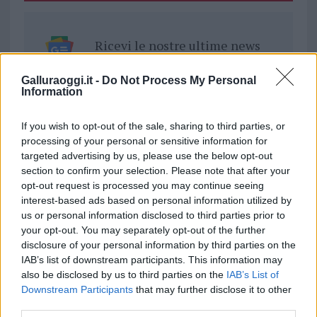
Ricevi le nostre ultime news
Galluraoggi.it -
Do Not Process My Personal
da
Google News
Information
If you wish to opt-out of the sale, sharing to third parties, or
Condividi l'articolo
processing of your personal or sensitive information for
targeted advertising by us, please use the below opt-out
F
T
Pi
W
S
section to confirm your selection. Please note that after your
a
w
n
h
h
opt-out request is processed you may continue seeing
interest-based ads based on personal information utilized by
ce
it
te
at
a
us or personal information disclosed to third parties prior to
Articolo precedente
b
te
re
s
re
your opt-out. You may separately opt-out of the further
Prossimo articolo
disclosure of your personal information by third parties on the
o
r
st
A
IAB’s list of downstream participants. This information may
o
p
also be disclosed by us to third parties on the
IAB’s List of
Downstream Participants
that may further disclose it to other
NOTIZIE RECENTI
k
p
third parties.