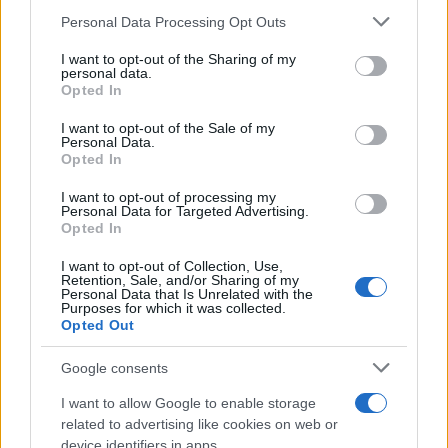
Please note that this website/app uses one or more Google
Personal Data Processing Opt Outs
“Sul filo del discorso”: sold out ad Olbia per il
services and may gather and store information including but
reading su Atzeni
not limited to your visit or usage behaviour. You may click to
I want to opt-out of the Sharing of my
personal data.
grant or deny consent to Google and its third-party tags to
Opted In
use your data for below specified purposes in below Google
La Maddalena, festa per i 30 anni del Diving
consent section.
I want to opt-out of the Sale of my
center di Tegge
Personal Data.
Opted In
Esce di strada con l’auto ad Arzachena: ferito il
I want to opt-out of processing my
Personal Data for Targeted Advertising.
conducente
Opted In
I want to opt-out of Collection, Use,
Turiste si perdono a Tavolara: salvate dai vigili
Retention, Sale, and/or Sharing of my
Personal Data that Is Unrelated with the
del fuoco
Purposes for which it was collected.
Opted Out
Meteo Olbia 6 agosto, migliora il tempo in
Google consents
Gallura
I want to allow Google to enable storage
related to advertising like cookies on web or
device identifiers in apps.