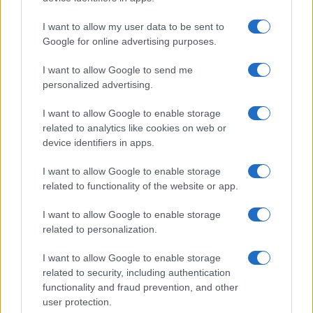
Incidente Olbia, poliziotto in vacanza salva 6
persone: due bimbi tra i feriti
I want to allow my user data to be sent to
Google for online advertising purposes.
Red Valley Festival, musica no-stop a Olbia fino
I want to allow Google to send me
alle 5
personalized advertising.
I want to allow Google to enable storage
related to analytics like cookies on web or
device identifiers in apps.
I want to allow Google to enable storage
related to functionality of the website or app.
I want to allow Google to enable storage
related to personalization.
I want to allow Google to enable storage
related to security, including authentication
functionality and fraud prevention, and other
user protection.