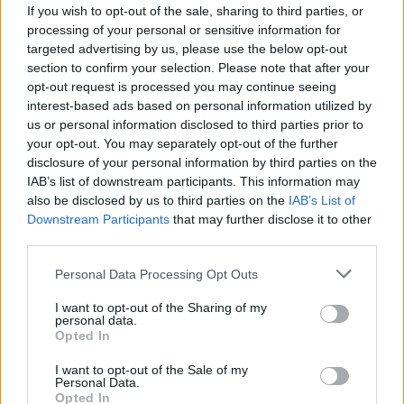
If you wish to opt-out of the sale, sharing to third parties, or
processing of your personal or sensitive information for
Notizie in tempo reale?
targeted advertising by us, please use the below opt-out
Entra nel canale telegram di
section to confirm your selection. Please note that after your
GalluraOggi.it
opt-out request is processed you may continue seeing
interest-based ads based on personal information utilized by
us or personal information disclosed to third parties prior to
your opt-out. You may separately opt-out of the further
disclosure of your personal information by third parties on the
IAB’s list of downstream participants. This information may
Ricevi le nostre ultime news
also be disclosed by us to third parties on the
IAB’s List of
Downstream Participants
that may further disclose it to other
third parties.
da
Google News
Please note that this website/app uses one or more Google
Personal Data Processing Opt Outs
services and may gather and store information including but
not limited to your visit or usage behaviour. You may click to
I want to opt-out of the Sharing of my
Condividi l'articolo
personal data.
grant or deny consent to Google and its third-party tags to
Opted In
F
T
Pi
W
S
use your data for below specified purposes in below Google
consent section.
a
w
n
h
h
I want to opt-out of the Sale of my
Personal Data.
Opted In