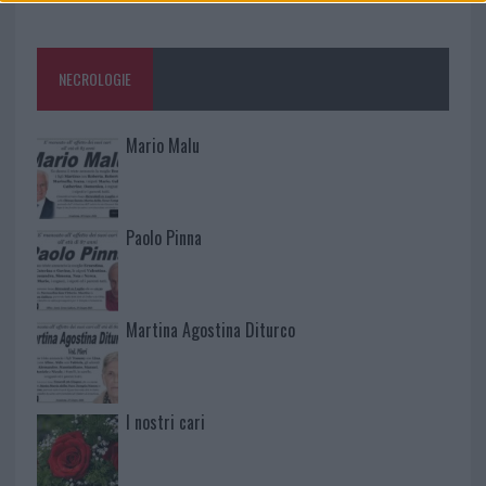
NECROLOGIE
Mario Malu
Paolo Pinna
Martina Agostina Diturco
I nostri cari