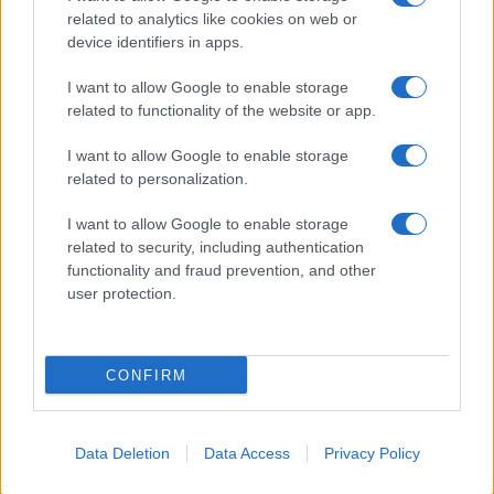
accoglienza minori chiude
related to analytics like cookies on web or
device identifiers in apps.
Olbia, divieto di sosta contro spaccio e degrado:
I want to allow Google to enable storage
esplode la protesta
related to functionality of the website or app.
I want to allow Google to enable storage
Pausa caffè impeccabile: come scegliere la
related to personalization.
soluzione ideale per la casa e l’ufficio
I want to allow Google to enable storage
related to security, including authentication
Monte Pino, la fine di un lungo dolore: storia e
functionality and fraud prevention, and other
rinascita della strada che segnò la Gallura
user protection.
CONFIRM
Data Deletion
Data Access
Privacy Policy