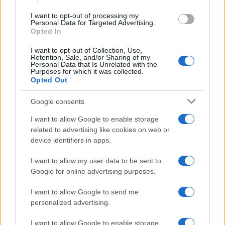
ce
it
te
at
a
Articolo precedente
b
te
re
s
re
I want to opt-out of processing my
Prossimo articolo
Personal Data for Targeted Advertising.
o
r
st
A
Opted In
o
p
I want to opt-out of Collection, Use,
Retention, Sale, and/or Sharing of my
NOTIZIE RECENTI
k
p
Personal Data that Is Unrelated with the
Purposes for which it was collected.
Opted Out
Ristorante distrutto dalle fiamme a La
Maddalena, incendio a Monti d’à rena
Google consents
I want to allow Google to enable storage
related to advertising like cookies on web or
Le previsioni meteo per il weekend a Olbia e in
device identifiers in apps.
Gallura
I want to allow my user data to be sent to
Google for online advertising purposes.
Michelle Hunziker in Gallura, bella anche dal
vivo: un amico vip svela come fa
I want to allow Google to send me
personalized advertising.
Calangianus, dopo le polemiche il centro
I want to allow Google to enable storage