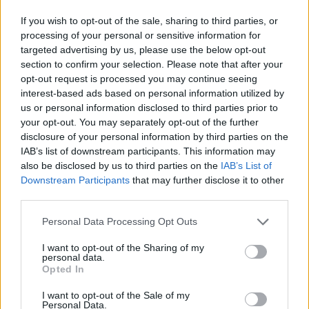
If you wish to opt-out of the sale, sharing to third parties, or
processing of your personal or sensitive information for
Inviaci le tue segnalazioni,
targeted advertising by us, please use the below opt-out
i tuoi video e le tue foto
section to confirm your selection. Please note that after your
Su WhatsApp al numero +39
opt-out request is processed you may continue seeing
345 356 7512
interest-based ads based on personal information utilized by
us or personal information disclosed to third parties prior to
your opt-out. You may separately opt-out of the further
disclosure of your personal information by third parties on the
IAB’s list of downstream participants. This information may
also be disclosed by us to third parties on the
IAB’s List of
Ricevi le nostre ultime news
Downstream Participants
that may further disclose it to other
third parties.
da
Google News
Please note that this website/app uses one or more Google
Personal Data Processing Opt Outs
services and may gather and store information including but
not limited to your visit or usage behaviour. You may click to
I want to opt-out of the Sharing of my
personal data.
Condividi l'articolo
grant or deny consent to Google and its third-party tags to
Opted In
use your data for below specified purposes in below Google
F
T
Pi
W
S
consent section.
I want to opt-out of the Sale of my
Personal Data.