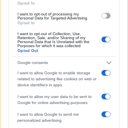
a
w
n
h
h
Opted In
ce
it
te
at
a
Articolo precedente
I want to opt-out of processing my
b
te
re
s
re
Personal Data for Targeted Advertising.
Prossimo articolo
Opted In
o
r
st
A
I want to opt-out of Collection, Use,
o
p
Retention, Sale, and/or Sharing of my
Personal Data that Is Unrelated with the
NOTIZIE RECENTI
k
p
Purposes for which it was collected.
Opted Out
Michelle Hunziker in Gallura, bella anche dal
Google consents
vivo: un amico vip svela come fa
I want to allow Google to enable storage
related to advertising like cookies on web or
Calangianus, dopo le polemiche il centro
device identifiers in apps.
accoglienza minori chiude
I want to allow my user data to be sent to
Google for online advertising purposes.
Olbia, divieto di sosta contro spaccio e degrado:
I want to allow Google to send me
esplode la protesta
personalized advertising.