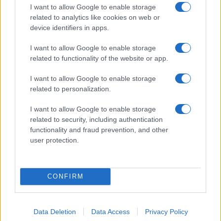
I want to allow Google to enable storage
Pausa caffè impeccabile: come scegliere la
related to analytics like cookies on web or
soluzione ideale per la casa e l’ufficio
device identifiers in apps.
I want to allow Google to enable storage
Monte Pino, la fine di un lungo dolore: storia e
related to functionality of the website or app.
rinascita della strada che segnò la Gallura
I want to allow Google to enable storage
related to personalization.
Raid nelle campagne di Berchidda, rischio per
la rete elettrica
I want to allow Google to enable storage
related to security, including authentication
functionality and fraud prevention, and other
Monte Pino, via i cancelli del cantiere: la Gallura
user protection.
ritrova la strada
CONFIRM
Data Deletion
Data Access
Privacy Policy