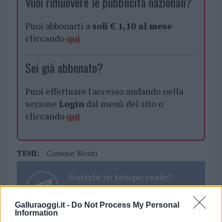
Vuoi rimuovere le pubblicità nazionali?
Puoi abbonarti a
soli € 1,10 al mese
cliccando
qui
Sei già abbonato?
Puoi effettuare l'accesso andando nella
sezione
Login
dal menù del sito o
cliccando
qui
TEMI:
Comune Monti
Notizie in tempo reale?
Entra nel canale telegram di
GalluraOggi.it
Galluraoggi.it -
Do Not Process My Personal
Information