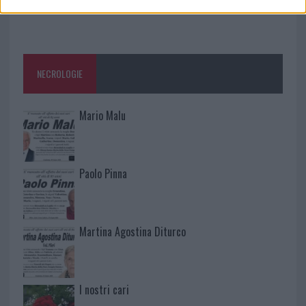
NECROLOGIE
Mario Malu
Paolo Pinna
Martina Agostina Diturco
I nostri cari