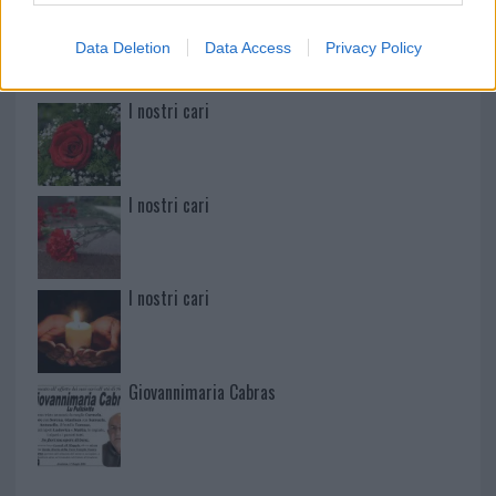
Martina Agostina Diturco
Data Deletion
Data Access
Privacy Policy
I nostri cari
I nostri cari
I nostri cari
Giovannimaria Cabras