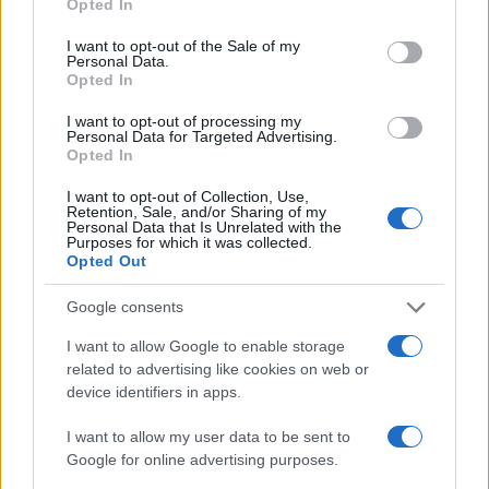
Opted In
use your data for below specified purposes in below Google
consent section.
I want to opt-out of the Sale of my
Personal Data.
Salmo finisce in ospedale a Catania, ma il tour
Opted In
va avanti: “Sicilia, ci sono”
I want to opt-out of processing my
Personal Data for Targeted Advertising.
Jovanotti, Gabry Ponte e Alfa: Olbia ombelico del
Opted In
mondo per una notte
I want to opt-out of Collection, Use,
Retention, Sale, and/or Sharing of my
Personal Data that Is Unrelated with the
Purposes for which it was collected.
Giorgia Meloni a La Maddalena, la vicesindaco:
Opted Out
“Orgoglio e discrezione per visita privata̶…
Google consents
Incendio nella notte a Olbia, a fuoco due furgoni
I want to allow Google to enable storage
related to advertising like cookies on web or
device identifiers in apps.
A fuoco un deposito con bombole, intervento dei
I want to allow my user data to be sent to
Google for online advertising purposes.
vigili del fuoco a Rudalza