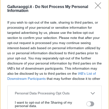
Galluraoggi.it -
Do Not Process My Personal
Information
Condividi l'articolo
F
T
Pi
W
S
If you wish to opt-out of the sale, sharing to third parties, or
processing of your personal or sensitive information for
a
w
n
h
h
targeted advertising by us, please use the below opt-out
ce
it
te
at
a
section to confirm your selection. Please note that after your
Articolo precedente
opt-out request is processed you may continue seeing
b
te
re
s
re
Prossimo articolo
interest-based ads based on personal information utilized by
o
r
st
A
us or personal information disclosed to third parties prior to
your opt-out. You may separately opt-out of the further
o
p
disclosure of your personal information by third parties on the
NOTIZIE RECENTI
IAB’s list of downstream participants. This information may
k
p
also be disclosed by us to third parties on the
IAB’s List of
Downstream Participants
that may further disclose it to other
Sangue, musica e solidarietà con Avis Olbia al
third parties.
Delta Center
Please note that this website/app uses one or more Google
Personal Data Processing Opt Outs
services and may gather and store information including but
Meteo Olbia 9 agosto, temperature in calo
not limited to your visit or usage behaviour. You may click to
I want to opt-out of the Sharing of my
personal data.
grant or deny consent to Google and its third-party tags to