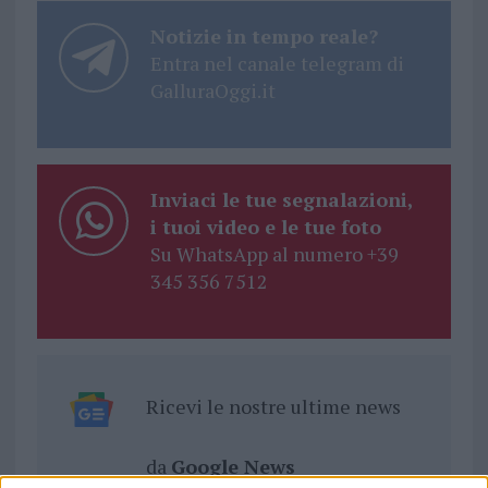
Notizie in tempo reale?
Entra nel canale telegram di
GalluraOggi.it
Inviaci le tue segnalazioni,
i tuoi video e le tue foto
Su WhatsApp al numero +39
345 356 7512
Ricevi le nostre ultime news
da
Google News