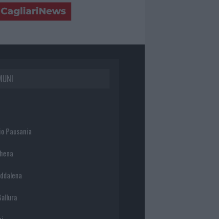
MUNI
io Pausania
chena
ddalena
Gallura