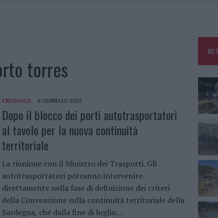
IAMME A LA MADDALENA, INCENDIO A MONTI D’À RENA
KEND A OLBIA E IN GALLURA
 BELLA ANCHE DAL VIVO: UN AMICO VIP SVELA COME FA
NOT
 A FUOCO DUE FURGONI
orto torres
CRONACA
8 GENNAIO 2020
Dopo il blocco dei porti autotrasportatori
al tavolo per la nuova continuità
territoriale
La riunione con il Ministro dei Trasporti. Gli
autotrasportatori potranno intervenire
direttamente nella fase di definizione dei criteri
della Convenzione sulla continuità territoriale della
Sardegna, che dalla fine di luglio…