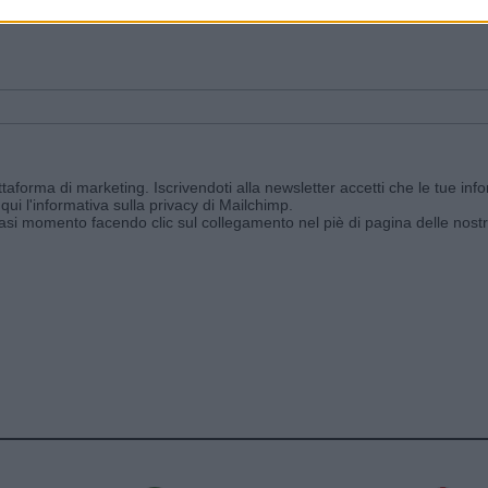
ggi e ricevi le nostre email periodiche contenenti le ultime notizie pubbli
aforma di marketing. Iscrivendoti alla newsletter accetti che le tue info
qui l'informativa sulla privacy di Mailchimp
.
siasi momento facendo clic sul collegamento nel piè di pagina delle nostr