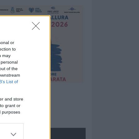
sonal or
ection to
ou may
 personal
out of the
 downstream
B’s List of
er and store
to grant or
ed purposes
ROLOGIE