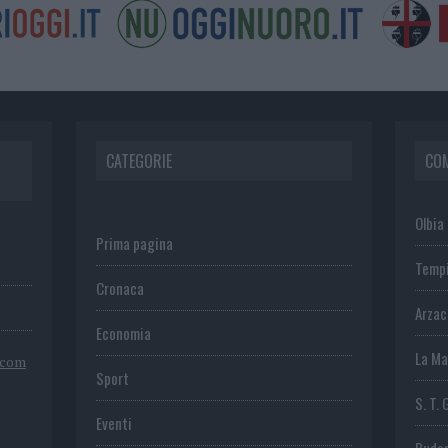
CATEGORIE
CO
Olbia
Prima pagina
Temp
Cronaca
Arza
Economia
La Ma
.com
Sport
S. T. 
Eventi