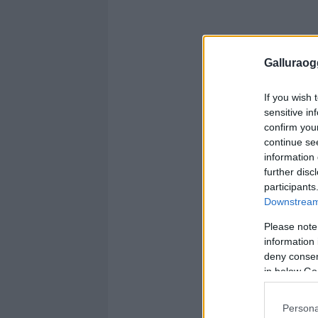
Galluraogg
If you wish 
sensitive in
confirm you
continue se
information 
further disc
participants
Downstream 
Please note
information 
deny consent
in below Go
Persona