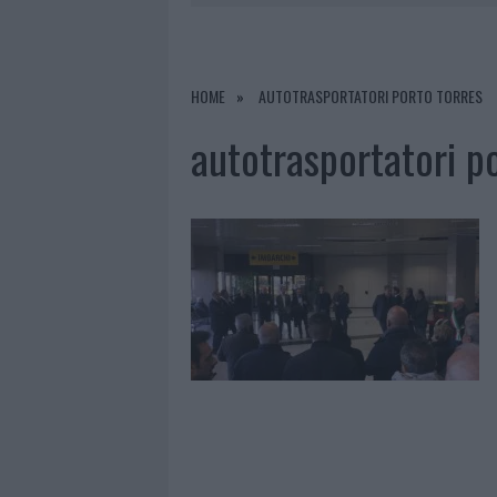
8 AGOSTO 2026
|
RISTORANTE DISTRUTTO DALLE F
7 AGOSTO 2026
|
LE PREVISIONI METEO PER IL WEE
7 AGOSTO 2026
|
MICHELLE HUNZIKER IN GALLURA,
HOME
AUTOTRASPORTATORI PORTO TORRES
8 AGOSTO 2026
|
INCENDIO NELLA NOTTE A OLBIA,
autotrasportatori p