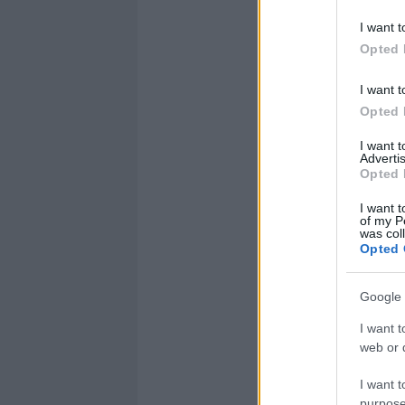
I want t
Opted 
I want t
Opted 
I want 
Advertis
Opted 
I want t
of my P
was col
Opted 
Google 
I want t
web or d
I want t
purpose