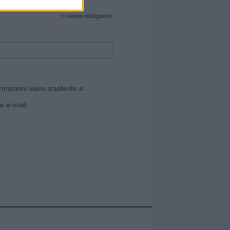
cate sul sito web!
*
campo obbligatorio
rmazioni siano trasferite a
e e-mail.