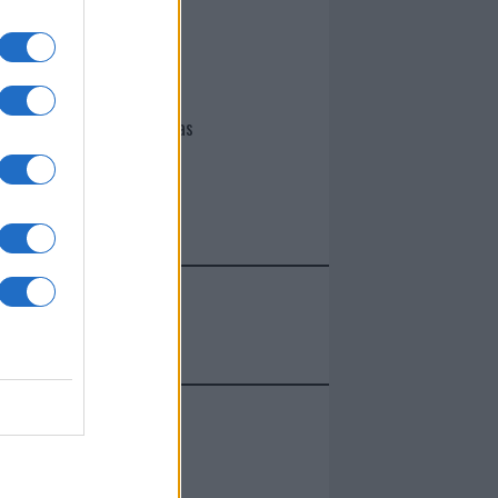
I nostri cari
Giovannimaria Cabras