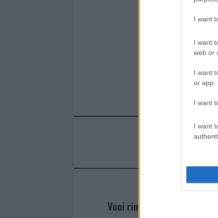
I want 
I want t
web or d
I want t
or app.
I want t
I want t
authenti
Vuoi rimanere sempre agg