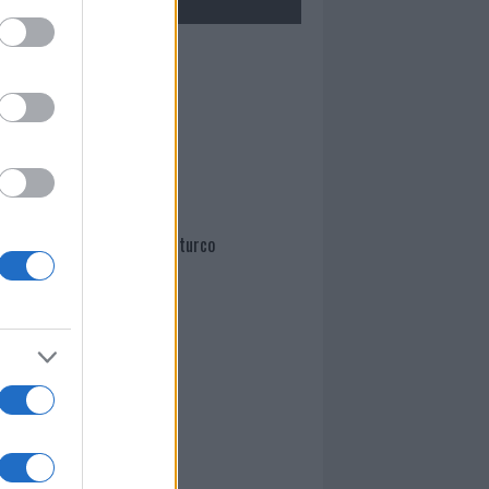
Mario Malu
Paolo Pinna
Martina Agostina Diturco
I nostri cari
I nostri cari