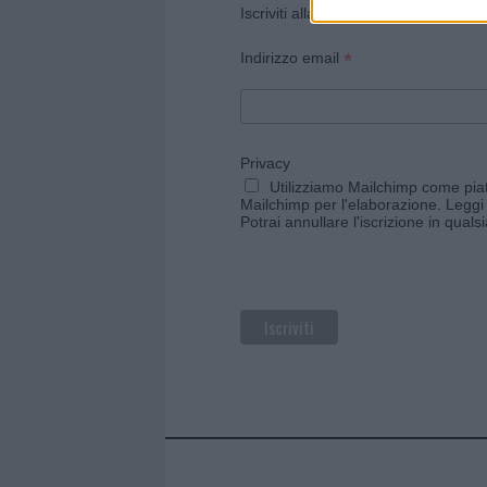
Iscriviti alla newsletter di Gallura O
*
Indirizzo email
Privacy
Utilizziamo Mailchimp come piatt
Mailchimp per l'elaborazione.
Leggi 
Potrai annullare l'iscrizione in qual